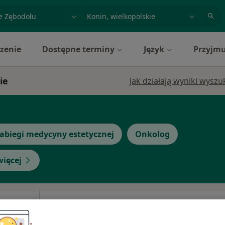
acja, badanie lub nazwisko
miasto lub dzielnica
zenie
Dostępne terminy
Język
Przyjmu
ie
Jak działają wyniki wysz
abiegi medycyny estetycznej
Onkolog
więcej
Dziś
Jutro
Pon,
Wt,
8 Sie
9 Sie
10 Sie
11 Sie