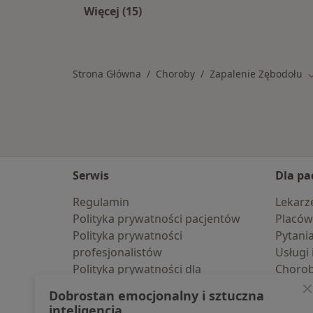
Więcej (15)
Więcej w kategorii: Schorzenia w Ko
Strona Główna
Choroby
Zapalenie Zębodołu
Z
Serwis
Dla pa
Regulamin
Lekarz
Polityka prywatności pacjentów
Placów
Polityka prywatności
Pytani
profesjonalistów
Usługi 
Polityka prywatności dla
Choro
profesjonalistów, których dane
Pomoc
Dobrostan emocjonalny i sztuczna
pozyskaliśmy samodzielnie
Aplika
inteligencja