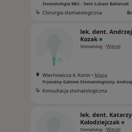
Stomatologia B&S - Dent Łukasz Balcerzak
Chirurgia stomatologiczna
B
lek. dent. Andrzej
Kozak
·
Więcej
Stomatolog
Wiechowicza 4, Konin
•
Mapa
Prywatny Gabinet Stomatologiczny. Andrze
Konsultacja stomatologiczna
lek. dent. Katarz
Kołodziejczak
·
Więcej
Stomatolog