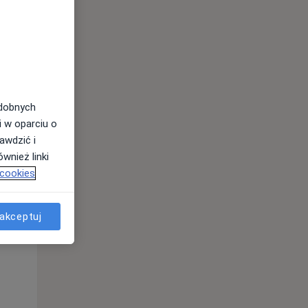
odobnych
i w oparciu o
awdzić i
wnież linki
 cookies
akceptuj
Śr,
Czw,
Pt,
12 Sie
13 Sie
14 Sie