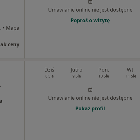
Umawianie online nie jest dostępne
Poproś o wizytę
piętro gab 184 , Konin
•
Mapa
rak ceny
Dziś
Jutro
Pon,
Wt,
8 Sie
9 Sie
10 Sie
11 Sie
-
Umawianie online nie jest dostępne
ia
Pokaż profil