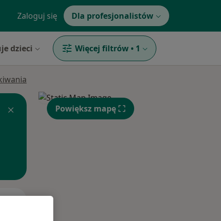
Zaloguj się
Dla profesjonalistów
je dzieci
Więcej filtrów
•
1
ukiwania
Powiększ mapę
Śr,
Czw,
Pt,
12 Sie
13 Sie
14 Sie