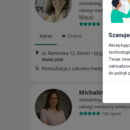
Stomatolog, Lekarz wykon
zabiegi medycyny estetyc
Więcej
158 opinii
Szanuje
Adres
Online
Akceptując
technologii
ul. Bankowa 12, Konin
•
Mapa
Twoje zwyc
PARKLINIK
zaktualizo
Konsul
do polityk 
Michalina Wróbel
Stomatolog, Lekarz wykon
zabiegi medycyny estetyc
136 opinii