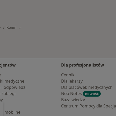
ninie
Konin
mień miasto
Zmień miasto
cjentów
Dla profesjonalistów
e
Cennik
ki medyczne
Dla lekarzy
a i odpowiedzi
Dla placówek medycznych
i zabiegi
Noa Notes
nowość
by
Baza wiedzy
Centrum Pomocy dla Specjal
cje mobilne