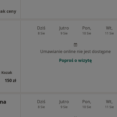
rak ceny
Dziś
Jutro
Pon,
Wt,
8 Sie
9 Sie
10 Sie
11 Sie
Umawianie online nie jest dostępne
Poproś o wizytę
j Kozak
150 zł
yna
Dziś
Jutro
Pon,
Wt,
8 Sie
9 Sie
10 Sie
11 Sie