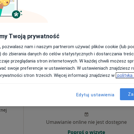
ujący
·
znej
Umawianie online nie jest dostępne
Poproś o wizytę
my Twoją prywatność
, pozwalasz nam i naszym partnerom używać plików cookie (lub p
) do zbierania danych do celów statystycznych i dostarczania treśc
zaje przeglądania stron internetowych. W każdej chwili możesz spr
wać swoje preferencje w ustawieniach. W ustawieniach znajdziesz ró
tacja z zakresu medycyny estetycznej
150 zł
prywatności stron trzecich. Więcej informacji znajdziesz w
polityka
Za
Dziś
Jutro
Pon,
Wt,
Edytuj ustawienia
8 Sie
9 Sie
10 Sie
11 Sie
ujący
znej
Umawianie online nie jest dostępne
Poproś o wizytę