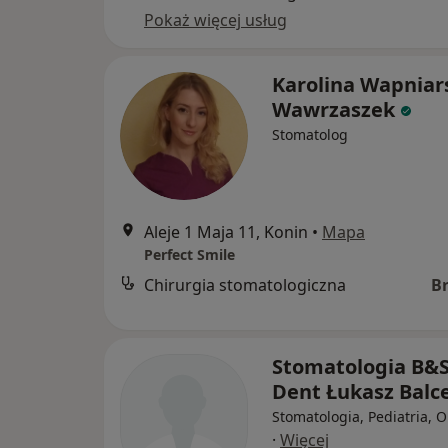
Pokaż więcej usług
Karolina Wapniar
Wawrzaszek
Stomatolog
Aleje 1 Maja 11, Konin
•
Mapa
Perfect Smile
Chirurgia stomatologiczna
B
Stomatologia B&S
Dent Łukasz Balc
Stomatologia, Pediatria, 
·
Więcej