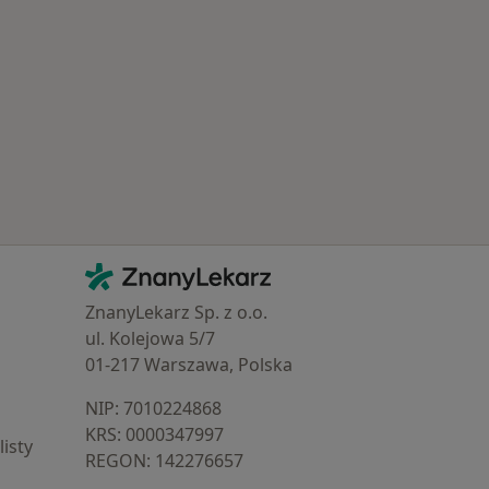
Kontakt
ZnanyLekarz - Strona główna
ZnanyLekarz Sp. z o.o.
ul. Kolejowa 5/7
01-217 Warszawa, Polska
NIP: ⁠7010224868
KRS: ⁠0000347997
isty
REGON: ⁠142276657