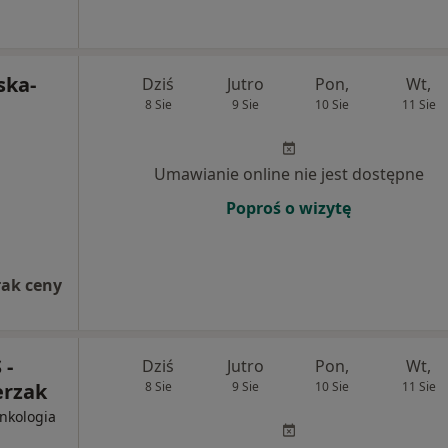
ska-
Dziś
Jutro
Pon,
Wt,
8 Sie
9 Sie
10 Sie
11 Sie
Umawianie online nie jest dostępne
Poproś o wizytę
rak ceny
 -
Dziś
Jutro
Pon,
Wt,
erzak
8 Sie
9 Sie
10 Sie
11 Sie
Onkologia