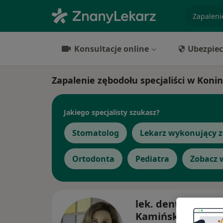
specjaliz
Konsultacje online
Ubezpiec
Zapalenie zębodołu specjaliści w Konin
Jakiego specjalisty szukasz?
Stomatolog
Lekarz wykonujący z
Ortodonta
Pediatra
Zobacz 
lek. dent. Monika
Kamińska