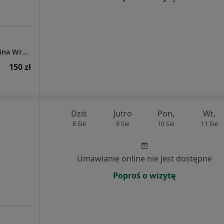
Gabinet stomatologiczny MW Dental Michalina Wróbel
150 zł
Dziś
Jutro
Pon,
Wt,
8 Sie
9 Sie
10 Sie
11 Sie
Umawianie online nie jest dostępne
Poproś o wizytę