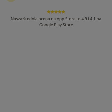
Nasza średnia ocena na App Store to 4.9 i 4.1 na
mgr Patrycja Szewczyk-Nagietowicz
Google Play Store
Dietetyk
36 opinii
Hulczyńska 26, Racibórz
•
Mapa
KLIMANEK CLINIC
Konsultacja dietetyczna
Brak ceny
Specjalista nie oferuje umawiania online pod tym adresem.
Poproś o wizytę