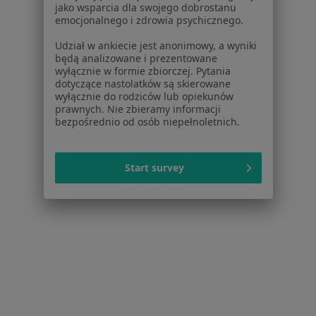
dane pozyskaliśmy samodzielnie
jako wsparcia dla swojego dobrostanu
Polityka cookies
emocjonalnego i zdrowia psychicznego.
Jak działają wyniki wyszukiwania
Udział w ankiecie jest anonimowy, a wyniki
Dostępność
będą analizowane i prezentowane
O nas
wyłącznie w formie zbiorczej. Pytania
dotyczące nastolatków są skierowane
Praca
Rekrutujemy!
wyłącznie do rodziców lub opiekunów
Partnerzy
prawnych. Nie zbieramy informacji
Centrum prasowe
bezpośrednio od osób niepełnoletnich.
Kontakt
Dla pacjentów
Start survey
Lekarze
Placówki medyczne
Pytania i odpowiedzi
Usługi i zabiegi
Choroby
Pomoc
Aplikacje mobilne
Blog dla pacjentów