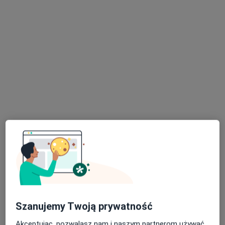
dr n. med. Przemysław Piotr Pencak
·
Więcej
Radiolog
160 opinii
Gamowska 3, Racibórz
•
Mapa
Raciborskie Centrum Medyczne
Konsultacja radiologiczna
Brak ceny
Specjalista nie oferuje umawiania online pod tym adresem.
Poproś o wizytę
Szanujemy Twoją prywatność
Akceptując, pozwalasz nam i naszym partnerom używać