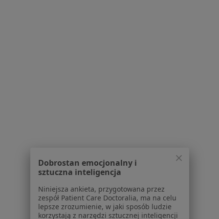
Zapalenie nerek w Raciborzu
Zapalenie pęcherza moczowego w Raciborzu
Więcej (15)
Więcej w kategorii: Schorzenia w Raciborzu
Miażdżyca Specjaliści W Raciborzu
Serwis
Dobrostan emocjonalny i
sztuczna inteligencja
Regulamin
Polityka prywatności pacjentów
Niniejsza ankieta, przygotowana przez
Polityka prywatności profesjonalistów
zespół Patient Care Doctoralia, ma na celu
lepsze zrozumienie, w jaki sposób ludzie
Polityka prywatności dla profesjonalistów, których
korzystają z narzędzi sztucznej inteligencji