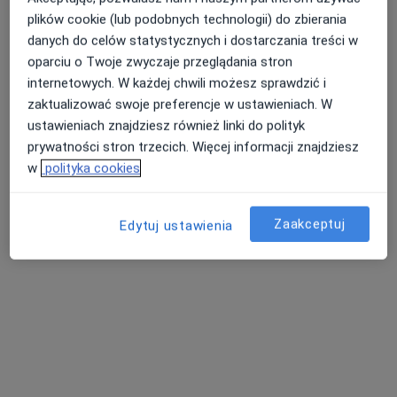
plików cookie (lub podobnych technologii) do zbierania
danych do celów statystycznych i dostarczania treści w
PZU Racibórz Diagnostyka Obrazowa
oparciu o Twoje zwyczaje przeglądania stron
Diagnostyka
internetowych. W każdej chwili możesz sprawdzić i
zaktualizować swoje preferencje w ustawieniach. W
Gamowska 3, Racibórz
•
Mapa
ustawieniach znajdziesz również linki do polityk
Tomografia głowy
330 zł
prywatności stron trzecich. Więcej informacji znajdziesz
Pokaż więcej usług
w
polityka cookies
Zaakceptuj
Edytuj ustawienia
RM Racibórz PZU
TK Racibórz PZU
diagnostyka
diagnostyka
Brak dostępnych specjalistów z wolnymi terminami w tym centrum medycznym.
Pokaż profil