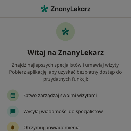
Me
Miażdżyca • Racibórz, śląskie
Filtry
• 1
Mapa
Miażdżyca specjaliści w Raciborzu
Witaj na ZnanyLekarz
Jak działają wyniki wyszukiwania
Znajdź najlepszych specjalistów i umawiaj wizyty.
Pobierz aplikację, aby uzyskać bezpłatny dostęp do
Jakiego specjalisty szukasz?
przydatnych funkcji:
Dietetyk
Kardiolog
Chirurg
Internist
Łatwo zarządzaj swoimi wizytami
Wysyłaj wiadomości do specjalistów
Otrzymuj powiadomienia