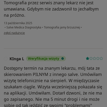
Tomografia przez serwis znany lekarz nie jest
umawiana. Gdybym nie zadzwonił to jechałbym
na próżno.
13 października 2025
•
Salve Medica Diagnostyka
•
Tomografia jamy brzusznej
•
w opinii użytkownika Jacek
zgłoś nadużycie
KInga L
Weryfikacja wizyty
K
Dostępny termin na znanym lekarzu, mój tata ze
skierowaniem PILNYM z innego salve. Umówiłam
wizytę telefonicznie na sierpień. W międzyczasie
szukałam ciągle. Wizyta wcześniejszą pokazała się
na aplikacji. Umówiłam. Dotarł dzwoni, że nie ma
go zapisanego. Nie ma 5 minut drogi i nie może
sobie od tak jeździć ze swoimi "problemami"