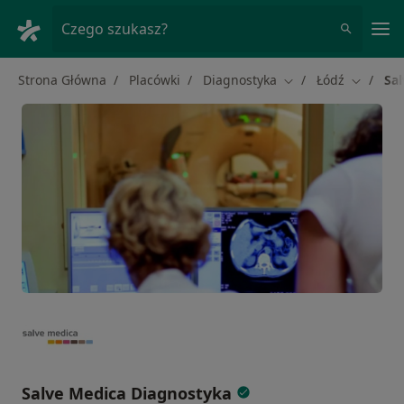
Me
Czego szukasz?
Strona Główna
Placówki
Diagnostyka
Łódź
Sa
Zmień miasto
Zmień m
Salve Medica Diagnostyka