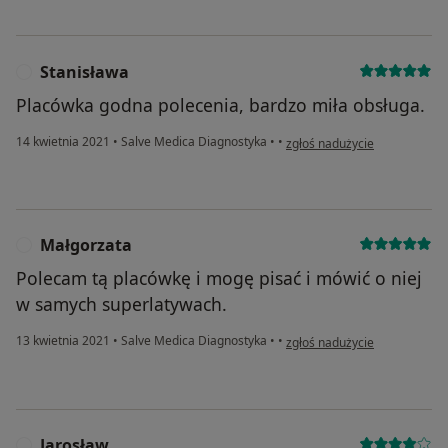
Stanisława
S
Placówka godna polecenia, bardzo miła obsługa.
w opinii użytkownika Stanisł
14 kwietnia 2021
•
Salve Medica Diagnostyka
•
•
zgłoś nadużycie
Małgorzata
M
Polecam tą placówkę i mogę pisać i mówić o niej
w samych superlatywach.
w opinii użytkownika Małgorz
13 kwietnia 2021
•
Salve Medica Diagnostyka
•
•
zgłoś nadużycie
Jarosław
J