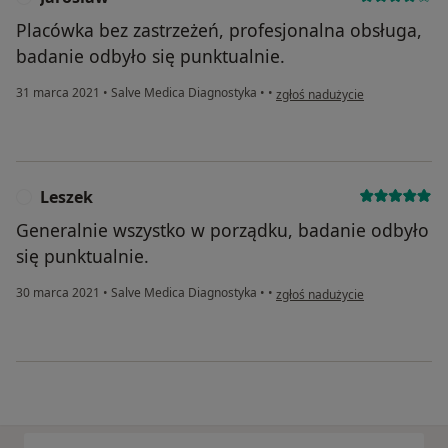
Placówka bez zastrzeżeń, profesjonalna obsługa,
badanie odbyło się punktualnie.
w opinii użytkownika Jarosław
31 marca 2021
•
Salve Medica Diagnostyka
•
•
zgłoś nadużycie
Leszek
L
Generalnie wszystko w porządku, badanie odbyło
się punktualnie.
w opinii użytkownika Leszek
30 marca 2021
•
Salve Medica Diagnostyka
•
•
zgłoś nadużycie