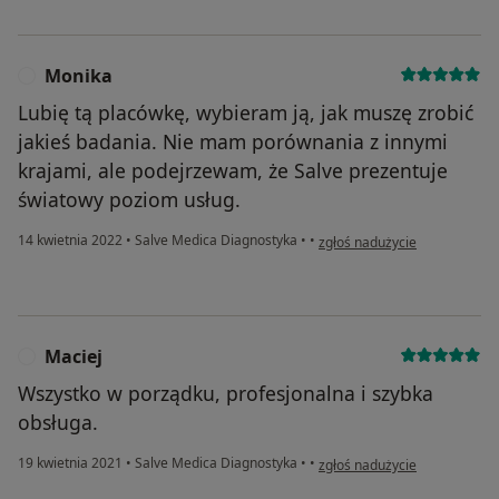
Monika
M
Lubię tą placówkę, wybieram ją, jak muszę zrobić
jakieś badania. Nie mam porównania z innymi
krajami, ale podejrzewam, że Salve prezentuje
światowy poziom usług.
w opinii użytkownika Monika
14 kwietnia 2022
•
Salve Medica Diagnostyka
•
•
zgłoś nadużycie
Maciej
M
Wszystko w porządku, profesjonalna i szybka
obsługa.
w opinii użytkownika Maciej
19 kwietnia 2021
•
Salve Medica Diagnostyka
•
•
zgłoś nadużycie