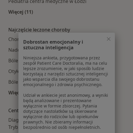
Pediatria centra medyczne w Łodzi
Więcej (11)
Więcej w kategorii: Najpopularniesze centra m
Najczęście leczone choroby
Choroby tarczycy w Łodzi
Dobrostan emocjonalny i
sztuczna inteligencja
Nadciśnienie tętnicze w Łodzi
Niniejsza ankieta, przygotowana przez
Bóle kręgosłupa w Łodzi
zespół Patient Care Doctoralia, ma na celu
lepsze zrozumienie, w jaki sposób ludzie
Otyłość w Łodzi
korzystają z narzędzi sztucznej inteligencji
jako wsparcia dla swojego dobrostanu
Bóle brzucha w Łodzi
emocjonalnego i zdrowia psychicznego.
Więcej (15)
Udział w ankiecie jest anonimowy, a wyniki
Więcej w kategorii: Najczęście leczone choroby
będą analizowane i prezentowane
wyłącznie w formie zbiorczej. Pytania
Centra medyczne Diagnostyka w pobliżu
dotyczące nastolatków są skierowane
wyłącznie do rodziców lub opiekunów
Diagnostyka centra medyczne w Piotrkowie
prawnych. Nie zbieramy informacji
Trybunalskim
bezpośrednio od osób niepełnoletnich.