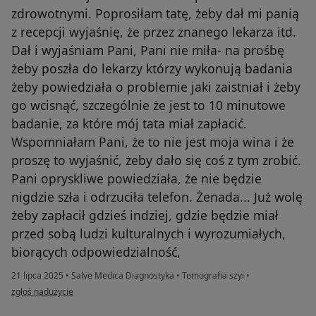
zdrowotnymi. Poprosiłam tatę, żeby dał mi panią
z recepcji wyjaśnię, że przez znanego lekarza itd.
Dał i wyjaśniam Pani, Pani nie miła- na prośbę
żeby poszła do lekarzy którzy wykonują badania
żeby powiedziała o problemie jaki zaistniał i żeby
go wcisnąć, szczególnie że jest to 10 minutowe
badanie, za które mój tata miał zapłacić.
Wspomniałam Pani, że to nie jest moja wina i że
proszę to wyjaśnić, żeby dało się coś z tym zrobić.
Pani opryskliwe powiedziała, że nie będzie
nigdzie szła i odrzuciła telefon. Żenada... Już wolę
żeby zapłacił gdzieś indziej, gdzie będzie miał
przed sobą ludzi kulturalnych i wyrozumiałych,
biorących odpowiedzialność,
21 lipca 2025
•
Salve Medica Diagnostyka
•
Tomografia szyi
•
w opinii użytkownika KInga L
zgłoś nadużycie