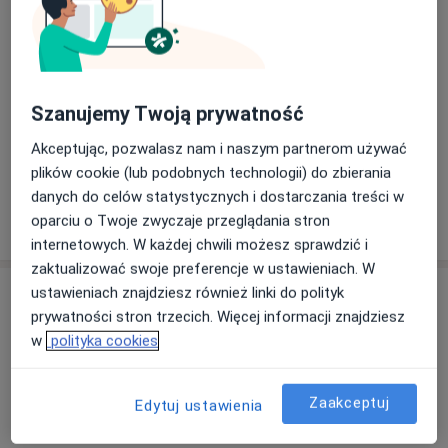
Tomografia twarzoczaszki
Tomografia twarzoczaszki
250 zł - 330 zł
Szczegóły
Umów
Szanujemy Twoją prywatność
Akceptując, pozwalasz nam i naszym partnerom używać
+ 58 usług
plików cookie (lub podobnych technologii) do zbierania
danych do celów statystycznych i dostarczania treści w
oparciu o Twoje zwyczaje przeglądania stron
W jaki sposób ustalane są ceny?
internetowych. W każdej chwili możesz sprawdzić i
zaktualizować swoje preferencje w ustawieniach. W
Adres
ustawieniach znajdziesz również linki do polityk
prywatności stron trzecich. Więcej informacji znajdziesz
w
polityka cookies
Powiększ mapę
Zaakceptuj
Edytuj ustawienia