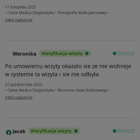
11 listopada 2025
•
Salve Medica Diagnostyka
•
Tomografia klatki piersiowej
•
w opinii użytkownika Aneta
zgłoś nadużycie
Weronika
Weryfikacja wizyty
W
Po umowieniu wizyty okazalo sie ze nie widnieje
w systemie ta wizyta i sie nie odbyła
27 października 2025
•
Salve Medica Diagnostyka
•
Rezonans stawu kolanowego
•
w opinii użytkownika Weronika
zgłoś nadużycie
Jacek
Weryfikacja wizyty
J