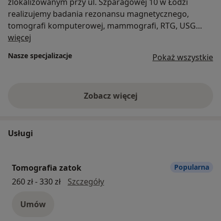
zlokalizowanym przy ul. Szparagowej 10 w Łodzi
realizujemy badania rezonansu magnetycznego,
tomografi komputerowej, mammografi, RTG, USG
O nas
oraz densytometrii. Dysponujemy również flotą
więcej
mammobusów realizując świadczenia zdrowotne w 10
Nasze specjalizacje
Pokaż wszystkie
województwach wykonujących badania w technologii
cyfrowej.
Zobacz więcej
Usługi
Tomografia zatok
Popularna
Tomografia zatok
260 zł - 330 zł
Szczegóły
Umów