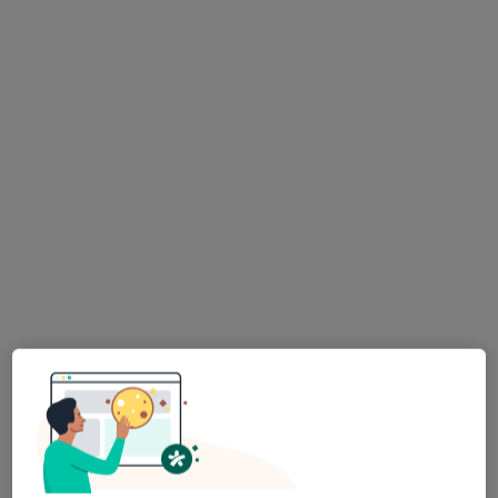
USG piersi
350 zł
lek. Maciej Sołtysik
dr n. med. Stanisław
lek. Jakub Osiadacz
radiolog
Supplitt
radiolog
radiolog
Brak dostępnych specjalistów z wolnymi terminami w tym centrum medycznym.
Pokaż profil