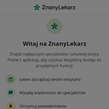
Me
Radiologia • Kobierzyce, dolnośląskie
Filtry
• 1
Ubezpieczenie
Map
Radiologia placówki w Kobierzycach
Witaj na ZnanyLekarz
Jak działają wyniki wyszukiwania
Znajdź najlepszych specjalistów i umawiaj wizyty.
Pobierz aplikację, aby uzyskać bezpłatny dostęp do
Wybierz swoje ubezpieczenie
przydatnych funkcji:
Łatwo zarządzaj swoimi wizytami
Wysyłaj wiadomości do specjalistów
Otrzymuj powiadomienia