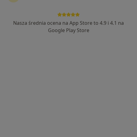
NZOZ „Twój Lekarz”
·
Więcej
Radiologia, Medycyna rodzinna, Pediatria
Nasza średnia ocena na App Store to 4.9 i 4.1 na
1055 opinii
Google Play Store
Adres 1
Adres 2
Adres 3
Adres 4
Adres 5
Wrocławska 24A/1, Bielany Wrocławskie
•
Mapa
USG piersi
250 zł
lek. Anna Kieża
radiolog
Brak dostępnych specjalistów z wolnymi terminami w tym centrum medycznym.
Pokaż profil