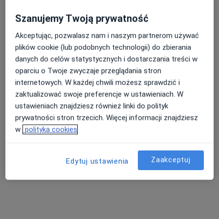
Bezpieczne płatności
Centrum Medyczne Endocare
Szanujemy Twoją prywatność
·
Więcej
Radiologia, Hepatologia, Gastrologia
Akceptując, pozwalasz nam i naszym partnerom używać
752 opinie
plików cookie (lub podobnych technologii) do zbierania
Borowska 242, Wrocław
•
Mapa
danych do celów statystycznych i dostarczania treści w
oparciu o Twoje zwyczaje przeglądania stron
Konsultacja radiologiczna
400 zł
internetowych. W każdej chwili możesz sprawdzić i
zaktualizować swoje preferencje w ustawieniach. W
ustawieniach znajdziesz również linki do polityk
dr n. med. Michał
lek. Maciej Zębik
lek. Michał Dorosz
prywatności stron trzecich. Więcej informacji znajdziesz
Sobański
radiolog
radiolog
w
polityka cookies
radiolog
Zobacz wszystkich 7 specjalistów
Zaakceptuj
Edytuj ustawienia
Brak dostępnych specjalistów z wolnymi terminami w tym centrum medycznym.
Pokaż profil