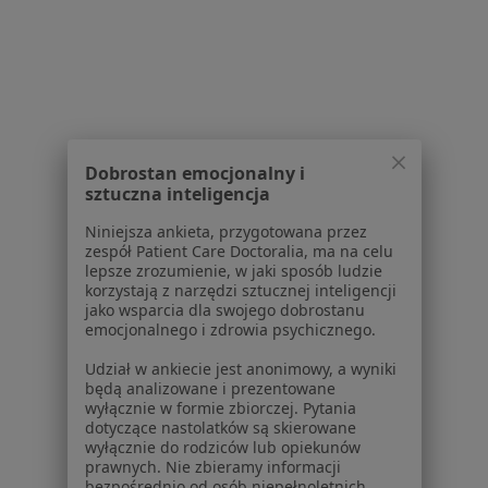
Dobrostan emocjonalny i
sztuczna inteligencja
Niniejsza ankieta, przygotowana przez
Centrum Medyczne SUN-MED
zespół Patient Care Doctoralia, ma na celu
·
Więcej
Radiologia, Alergologia, Interna
lepsze zrozumienie, w jaki sposób ludzie
korzystają z narzędzi sztucznej inteligencji
496 opinii
jako wsparcia dla swojego dobrostanu
emocjonalnego i zdrowia psychicznego.
Obrońców Poczty Gdańskiej 15b/1, Wrocław
•
Mapa
USG
220 zł
Udział w ankiecie jest anonimowy, a wyniki
będą analizowane i prezentowane
Brak dostępnych specjalistów z wolnymi terminami w tym centrum medycznym.
wyłącznie w formie zbiorczej. Pytania
dotyczące nastolatków są skierowane
wyłącznie do rodziców lub opiekunów
Pokaż profil
prawnych. Nie zbieramy informacji
bezpośrednio od osób niepełnoletnich.