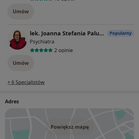
Umów
lek. Joanna Stefania Paluchiewicz
Popularny
Psychiatra
2 opinie
Umów
+ 6 Specjalistów
Adres
Powiększ mapę