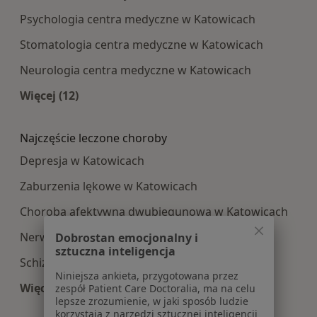
Psychologia centra medyczne w Katowicach
Stomatologia centra medyczne w Katowicach
Neurologia centra medyczne w Katowicach
Więcej (12)
Więcej w kategorii: Najpopularniesze centra m
Najczęście leczone choroby
Depresja w Katowicach
Zaburzenia lękowe w Katowicach
Choroba afektywna dwubiegunowa w Katowicach
Nerwica w Katowicach
Dobrostan emocjonalny i
sztuczna inteligencja
Schizofrenia w Katowicach
Niniejsza ankieta, przygotowana przez
Więcej (15)
zespół Patient Care Doctoralia, ma na celu
lepsze zrozumienie, w jaki sposób ludzie
Więcej w kategorii: Najczęście leczone choroby
korzystają z narzędzi sztucznej inteligencji