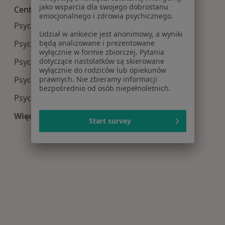
jako wsparcia dla swojego dobrostanu
Centra medyczne Psychiatria w pobliżu
emocjonalnego i zdrowia psychicznego.
Psychiatria centra medyczne w Gliwicach
Udział w ankiecie jest anonimowy, a wyniki
będą analizowane i prezentowane
Psychiatria centra medyczne w Sosnowcu
wyłącznie w formie zbiorczej. Pytania
dotyczące nastolatków są skierowane
Psychiatria centra medyczne w Rybniku
wyłącznie do rodziców lub opiekunów
prawnych. Nie zbieramy informacji
Psychiatria centra medyczne w Tychach
bezpośrednio od osób niepełnoletnich.
Psychiatria centra medyczne w Bytomiu
Więcej (14)
Start survey
Więcej w kategorii: Centra medyczne Psychiatri