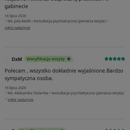
gabinecie
16 lipca 2026
•
lek. Julia Malik
•
konsultacja psychiatryczna (pierwsza wizyta)
•
w opinii użytkownika IM
zgłoś nadużycie
DxM
Weryfikacja wizyty
D
Polecam , wszystko dokładnie wyjaśnione.Bardzo
sympatyczna osoba.
16 lipca 2026
•
lek. Aleksandra Stolarska
•
konsultacja psychiatryczna (pierwsza wizyta)
w opinii użytkownika DxM
•
zgłoś nadużycie