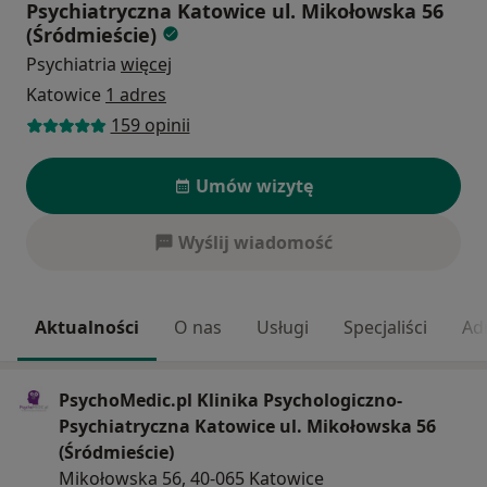
Psychiatryczna Katowice ul. Mikołowska 56
(Śródmieście)
Psychiatria
więcej
Katowice
1 adres
159 opinii
Umów wizytę
Wyślij wiadomość
Aktualności
O nas
Usługi
Specjaliści
Ad
PsychoMedic.pl Klinika Psychologiczno-
Psychiatryczna Katowice ul. Mikołowska 56
(Śródmieście)
Mikołowska 56, 40-065 Katowice