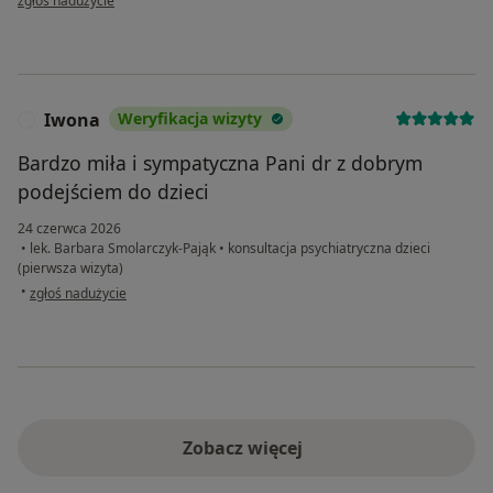
zgłoś nadużycie
Iwona
Weryfikacja wizyty
I
Bardzo miła i sympatyczna Pani dr z dobrym
podejściem do dzieci
24 czerwca 2026
•
lek. Barbara Smolarczyk-Pająk
•
konsultacja psychiatryczna dzieci
(pierwsza wizyta)
w opinii użytkownika Iwona
•
zgłoś nadużycie
Zobacz więcej