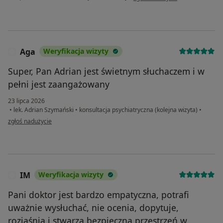
Aga
Weryfikacja wizyty
A
Super, Pan Adrian jest świetnym słuchaczem i w
pełni jest zaangażowany
23 lipca 2026
•
lek. Adrian Szymański
•
konsultacja psychiatryczna (kolejna wizyta)
•
w opinii użytkownika Aga
zgłoś nadużycie
IM
Weryfikacja wizyty
I
Pani doktor jest bardzo empatyczna, potrafi
uważnie wysłuchać, nie ocenia, dopytuje,
rozjaśnia i stwarza bezpieczną przestrzeń w