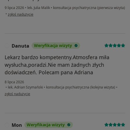
9 lipca 2026
•
lek. Julia Malik
•
konsultacja psychiatryczna (pierwsza wizyta)
w opinii użytkownika NB
•
zgłoś nadużycie
Danuta
Weryfikacja wizyty
D
Lekarz bardzo kompetentny.Atmosfera miła
wysłucha,poradzi.Nie mam żadnych złych
doświadczeń. Polecam pana Adriana
8 lipca 2026
•
lek. Adrian Szymański
•
konsultacja psychiatryczna (kolejna wizyta)
•
w opinii użytkownika Danuta
zgłoś nadużycie
Mon
Weryfikacja wizyty
M