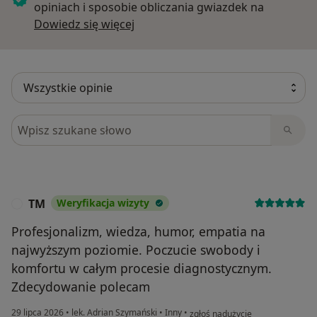
opiniach i sposobie obliczania gwiazdek na
Dowiedz się więcej o opiniach
Dowiedz się więcej
Szukaj w opiniach
TM
Weryfikacja wizyty
T
Profesjonalizm, wiedza, humor, empatia na
najwyższym poziomie. Poczucie swobody i
komfortu w całym procesie diagnostycznym.
Zdecydowanie polecam
w opinii użytkownika TM
29 lipca 2026
•
lek. Adrian Szymański
•
Inny
•
zgłoś nadużycie