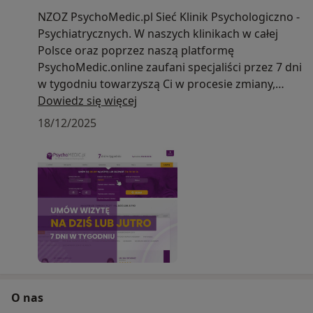
NZOZ PsychoMedic.pl Sieć Klinik Psychologiczno -
Psychiatrycznych. W naszych klinikach w całej
Polsce oraz poprzez naszą platformę
PsychoMedic.online zaufani specjaliści przez 7 dni
w tygodniu towarzyszą Ci w procesie zmiany,
wykorzystując
Dowiedz się więcej
nowoczesne metody leczenia trudności
18/12/2025
psychicznych.
O nas