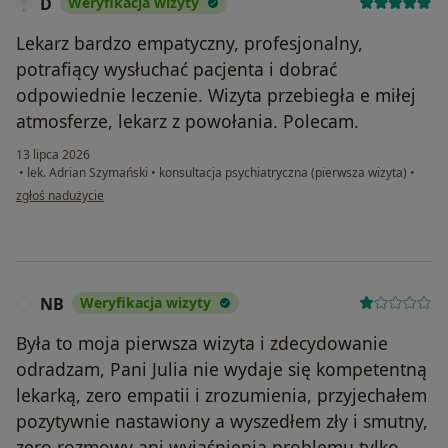
D
Weryfikacja wizyty
Lekarz bardzo empatyczny, profesjonalny,
potrafiący wysłuchać pacjenta i dobrać
odpowiednie leczenie. Wizyta przebiegła e miłej
atmosferze, lekarz z powołania. Polecam.
13 lipca 2026
•
lek. Adrian Szymański
•
konsultacja psychiatryczna (pierwsza wizyta)
•
w opinii użytkownika D
zgłoś nadużycie
NB
Weryfikacja wizyty
N
Była to moja pierwsza wizyta i zdecydowanie
odradzam, Pani Julia nie wydaje się kompetentną
lekarką, zero empatii i zrozumienia, przyjechałem
pozytywnie nastawiony a wyszedłem zły i smutny,
zero rozmowy ani wyjaśnienia problemu tylko