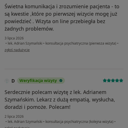
Świetna komunikacja i zrozumienie pacjenta - to
są kwestie ,które po pierwszej wizycie mogę już
powiedzieć . Wizyta on line przebiegła bez
żadnych problemów.
3 lipca 2026
•
lek. Adrian Szymański
•
konsultacja psychiatryczna (pierwsza wizyta)
•
w opinii użytkownika Mon
zgłoś nadużycie
D
Weryfikacja wizyty
Serdecznie polecam wizytę z lek. Adrianem
Szymańskim. Lekarz z dużą empatią, wysłucha,
doradzi i pomoże. Polecam!
2 lipca 2026
•
lek. Adrian Szymański
•
konsultacja psychiatryczna (kolejna wizyta)
•
w opinii użytkownika D