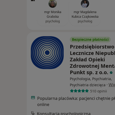
mgr Monika
mgr Magdalena
Grabska
Kubica Czajkowska
psycholog
psycholog
Bezpieczne płatności
Przedsiębiorstwo
Lecznicze Niepub
Zakład Opieki
Zdrowotnej Ment
Punkt sp. z o.o.
Psychologia, Psychiatria,
·
Wię
Psychiatria dziecięca
510 opinii
Popularna placówka: pacjenci chętnie p
online
Konsultacja psychologiczna