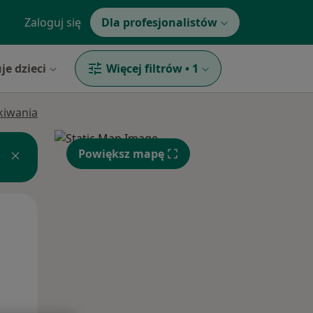
Zaloguj się
Dla profesjonalistów
je dzieci
Więcej filtrów
•
1
ukiwania
Powiększ mapę
Wt,
Śr,
Czw,
11 Sie
12 Sie
13 Sie