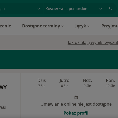
acja, badanie lub nazwisko
miasto lub dzielnica
zenie
Dostępne terminy
Język
Przyjmu
Jak działają wyniki wysz
Dziś
Jutro
Ndz,
Pon,
OWY
7 Sie
8 Sie
9 Sie
10 Sie
Umawianie online nie jest dostępne
cej
Pokaż profil