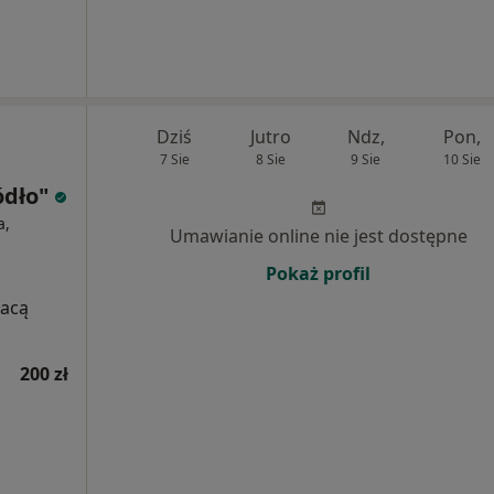
Dziś
Jutro
Ndz,
Pon,
7 Sie
8 Sie
9 Sie
10 Sie
ódło"
a,
Umawianie online nie jest dostępne
Pokaż profil
łacą
200 zł