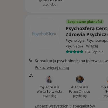
mgr Natalia Ciesek
psycholog
Bezpieczne płatności
PsychoSfera Cen
Zdrowia Psychic
Psychologia, Psychoterapi
·
Więcej
Psychiatria
1043 opinie
Kon
Pokaż więcej usług
mgr Agnieszka
dr Agnieszka
mgr 
Warda-Burczyńska
Palacz-Chrisidis
B
psycholog
psycholog
psy
Zobacz wszystkich 9 specjalistów