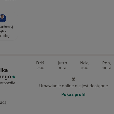
artłomiej
ębik
cholog
Dziś
Jutro
Ndz,
Pon,
7 Sie
8 Sie
9 Sie
10 Sie
nika
znego
Ortopedia
Umawianie online nie jest dostępne
Pokaż profil
łacą