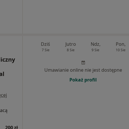
Dziś
Jutro
Ndz,
Pon,
7 Sie
8 Sie
9 Sie
10 Sie
liczny
Umawianie online nie jest dostępne
al
Pokaż profil
cej
łacą
200 zł