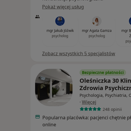
Pokaż więcej usług
mgr Jakub Jóźwik
mgr Agata Gamza
mgr B
psycholog
psycholog
Z
psy
Zobacz wszystkich 5 specjalistów
Bezpieczne płatności
Oleśniczka 30 Kli
Zdrowia Psychic
Psychologia, Psychiatria, 
·
Więcej
248 opinii
Popularna placówka: pacjenci chętnie p
online