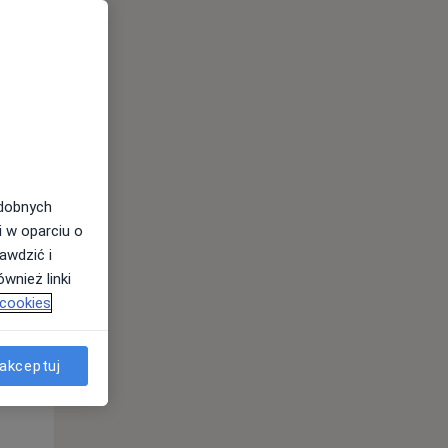
odobnych
i w oparciu o
awdzić i
wnież linki
Wt,
Śr,
Czw,
 cookies
11 Sie
12 Sie
13 Sie
akceptuj