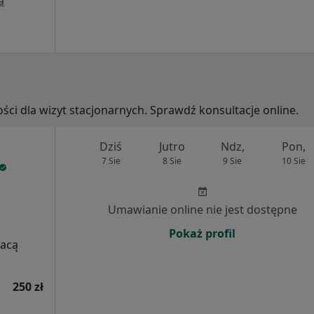
a
ości dla wizyt stacjonarnych. Sprawdź konsultacje online.
Dziś
Jutro
Ndz,
Pon,
7 Sie
8 Sie
9 Sie
10 Sie
Umawianie online nie jest dostępne
Pokaż profil
łacą
250 zł