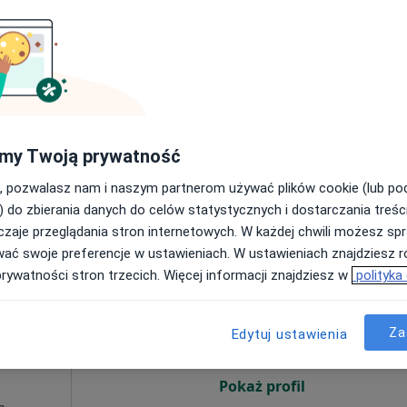
Mapa
200 zł
a Wierzbicka
my Twoją prywatność
cholog
, pozwalasz nam i naszym partnerom używać plików cookie (lub p
) do zbierania danych do celów statystycznych i dostarczania treśc
zaje przeglądania stron internetowych. W każdej chwili możesz spr
wać swoje preferencje w ustawieniach. W ustawieniach znajdziesz ró
yczny
Dziś
Jutro
Ndz,
Pon,
prywatności stron trzecich. Więcej informacji znajdziesz w
polityka
7 Sie
8 Sie
9 Sie
10 Sie
·
urgia
Za
Edytuj ustawienia
Umawianie online nie jest dostępne
Pokaż profil