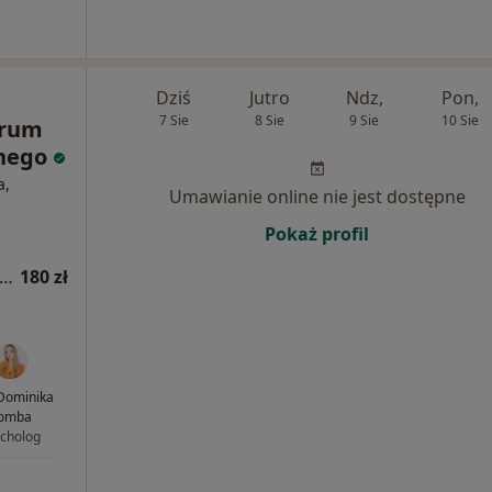
Dziś
Jutro
Ndz,
Pon,
7 Sie
8 Sie
9 Sie
10 Sie
trum
znego
a,
Umawianie online nie jest dostępne
Pokaż profil
sultacja psychologiczna (pierwsza wizyta)
180 zł
Dominika
omba
cholog