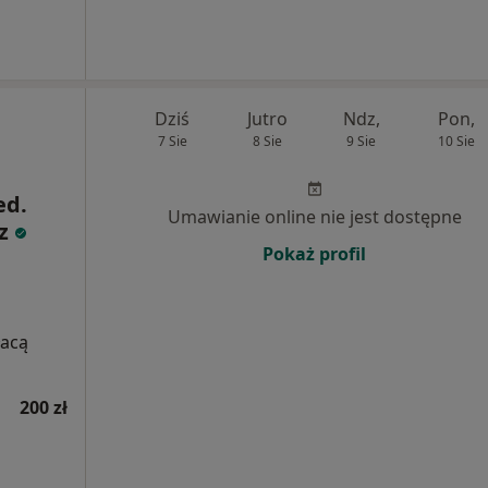
Dziś
Jutro
Ndz,
Pon,
7 Sie
8 Sie
9 Sie
10 Sie
ed.
Umawianie online nie jest dostępne
rz
Pokaż profil
łacą
200 zł