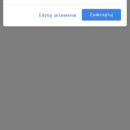
Brak dostępnych specjalistów z wolnymi terminami w tym centrum medycznym.
Zaakceptuj
Edytuj ustawienia
Pokaż profil
Niepubliczny Specjalistyczny Eskulap w
Ostrowcu Świętokrzyskim
·
Więcej
Interna, Gastrologia, Ginekologia
2 opinie
Słowackiego 23, Ostrowiec Świętokrzyski
•
Mapa
Brak dostępnych specjalistów z wolnymi terminami w tym centrum medycznym.