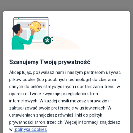
11 Listopada 3F, Ostrowiec Świętokrzyski
•
Mapa
Brak dostępnych specjalistów z wolnymi terminami w tym centrum medycznym.
Pokaż profil
Szanujemy Twoją prywatność
Akceptując, pozwalasz nam i naszym partnerom używać
plików cookie (lub podobnych technologii) do zbierania
danych do celów statystycznych i dostarczania treści w
oparciu o Twoje zwyczaje przeglądania stron
Zespół Poradni Specjalistycznych Krasnal
internetowych. W każdej chwili możesz sprawdzić i
w Ostrowcu Świętokrzyskim
zaktualizować swoje preferencje w ustawieniach. W
·
Więcej
Interna, Ortopedia, Chirurgia
ustawieniach znajdziesz również linki do polityk
3 opinie
prywatności stron trzecich. Więcej informacji znajdziesz
w
polityka cookies
Kopernika 29, Ostrowiec Świętokrzyski
•
Mapa