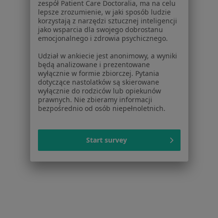
Strona Główna
Placówki
Interna
Zmień miasto
zespół Patient Care Doctoralia, ma na celu
Ostrowiec Świętokrzyski
Zmień miasto
lepsze zrozumienie, w jaki sposób ludzie
korzystają z narzędzi sztucznej inteligencji
jako wsparcia dla swojego dobrostanu
emocjonalnego i zdrowia psychicznego.
Udział w ankiecie jest anonimowy, a wyniki
będą analizowane i prezentowane
wyłącznie w formie zbiorczej. Pytania
Serwis
dotyczące nastolatków są skierowane
wyłącznie do rodziców lub opiekunów
Regulamin
prawnych. Nie zbieramy informacji
bezpośrednio od osób niepełnoletnich.
Polityka prywatności pacjentów
Polityka prywatności profesjonalistów
Polityka prywatności dla profesjonalistów, których
Start survey
dane pozyskaliśmy samodzielnie
Polityka cookies
Jak działają wyniki wyszukiwania
Dostępność
O nas
Praca
Rekrutujemy!
Partnerzy