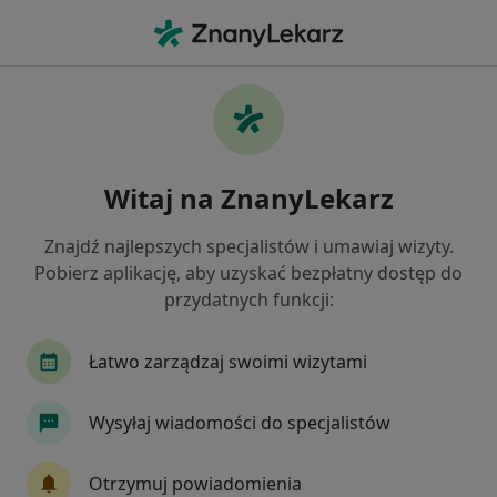
Me
Interna • Ostrowiec Świętokrzyski, świętokrzyskie
Filtry
• 1
Mapa
Interna placówki w Ostrowcu
Witaj na ZnanyLekarz
Świętokrzyskim
Jak działają wyniki wyszukiwania
Znajdź najlepszych specjalistów i umawiaj wizyty.
Pobierz aplikację, aby uzyskać bezpłatny dostęp do
przydatnych funkcji:
Łatwo zarządzaj swoimi wizytami
Wysyłaj wiadomości do specjalistów
Klinika Zdybski
Otrzymuj powiadomienia
·
Dermatologia, Dermatologia dziecięca, Medycyna estetyczna