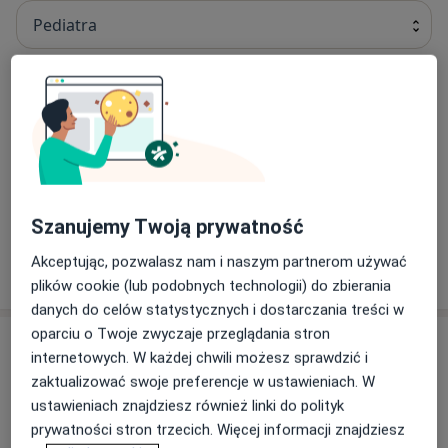
Pediatra
Alicja Gronowska
Pediatra, Pulmonolog
Danuta Zofia Grzegorczyk
Szanujemy Twoją prywatność
Pediatra, Reumatolog
Akceptując, pozwalasz nam i naszym partnerom używać
plików cookie (lub podobnych technologii) do zbierania
danych do celów statystycznych i dostarczania treści w
oparciu o Twoje zwyczaje przeglądania stron
Adres
internetowych. W każdej chwili możesz sprawdzić i
zaktualizować swoje preferencje w ustawieniach. W
ustawieniach znajdziesz również linki do polityk
Powiększ mapę
prywatności stron trzecich. Więcej informacji znajdziesz