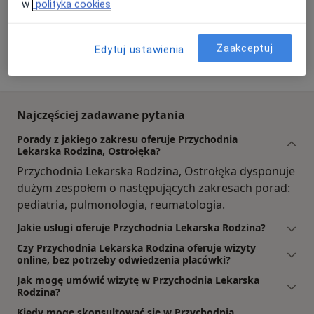
w
polityka cookies
Przychodnia Lekarska Rodzina
Zaakceptuj
Edytuj ustawienia
Generała Gorbatowa 10, 07-410 Ostrołęka
Najczęściej zadawane pytania
Porady z jakiego zakresu oferuje Przychodnia
Lekarska Rodzina, Ostrołęka?
Przychodnia Lekarska Rodzina, Ostrołęka dysponuje
dużym zespołem o następujących zakresach porad:
pediatria, pulmonologia, reumatologia.
Jakie usługi oferuje Przychodnia Lekarska Rodzina?
Czy Przychodnia Lekarska Rodzina oferuje wizyty
online, bez potrzeby odwiedzenia placówki?
Jak mogę umówić wizytę w Przychodnia Lekarska
Rodzina?
Kiedy mogę skonsultować się w Przychodnia