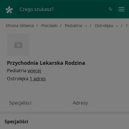
Me
Czego szukasz?
Strona Główna
Placówki
Pediatria
Ostrołęka
P
Zmień miasto
Zmień 
Przychodnia Lekarska Rodzina
Pediatria
więcej
Ostrołęka
1 adres
Specjaliści
Adresy
Specjaliści