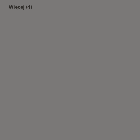
Więcej (4)
Więcej w kategorii: Centra medyczne Pediatria 