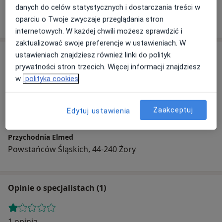
Internista
danych do celów statystycznych i dostarczania treści w
oparciu o Twoje zwyczaje przeglądania stron
internetowych. W każdej chwili możesz sprawdzić i
zaktualizować swoje preferencje w ustawieniach. W
Adres
ustawieniach znajdziesz również linki do polityk
prywatności stron trzecich. Więcej informacji znajdziesz
w
polityka cookies
Powiększ mapę
Zaakceptuj
Edytuj ustawienia
Przychodnia Elmed
Powstańców Śląskich, 44-240 Żory
Opinie o specjalistach (1)
1 opinia