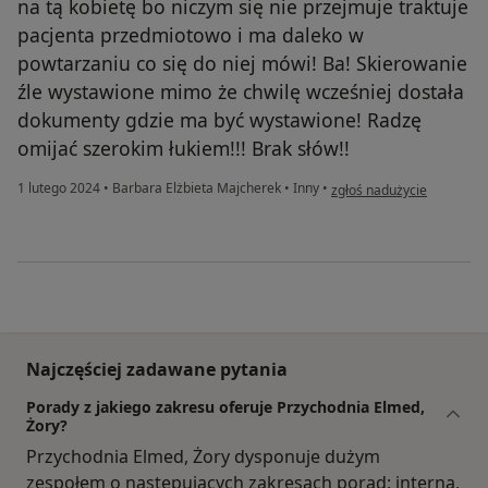
na tą kobietę bo niczym się nie przejmuje traktuje
pacjenta przedmiotowo i ma daleko w
powtarzaniu co się do niej mówi! Ba! Skierowanie
źle wystawione mimo że chwilę wcześniej dostała
dokumenty gdzie ma być wystawione! Radzę
omijać szerokim łukiem!!! Brak słów!!
w opinii użytkownika Wiol
1 lutego 2024
•
Barbara Elżbieta Majcherek
•
Inny
•
zgłoś nadużycie
Najczęściej zadawane pytania
Porady z jakiego zakresu oferuje Przychodnia Elmed,
Żory?
Przychodnia Elmed, Żory dysponuje dużym
zespołem o następujących zakresach porad: interna,