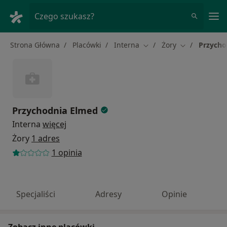
Me
Czego szukasz?
Strona Główna
Placówki
Interna
Żory
Przycho
Zmień miasto
Zmień miasto
Przychodnia Elmed
Interna
więcej
Żory
1 adres
1 opinia
Specjaliści
Adresy
Opinie
Zobacz inne placówki