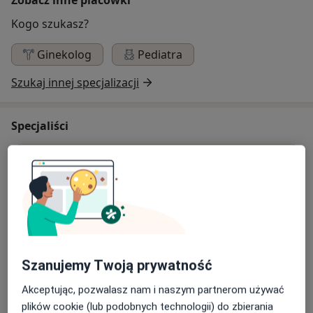
Kogo szukasz?
Ginekolog
Pediatra
Szukaj innej specjalizacji
Specjaliści
Internista
Barbara Elżbieta Majcherek
Internista
1 opinia
Szanujemy Twoją prywatność
Akceptując, pozwalasz nam i naszym partnerom używać
Wacław Marian Badura
plików cookie (lub podobnych technologii) do zbierania