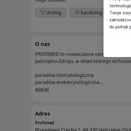
technologii
Urolog
Kardiolog
Twoje zwyc
zaktualizo
do polityk 
O nas
PROFIMED to nowoczesne centrum medycz
Jastrzębiu-Zdroju, w skład którego wchodzą
poradnia stomatologiczna
poradnia endokrynologiczna
O nas
poradnia kardiologiczna
więcej
poradnia logopedyczna
poradnia urologiczna
punkt pobrań
Adres
Profimed
Bronisława Czecha 1, 44-330 Jastrzębie-Zdr