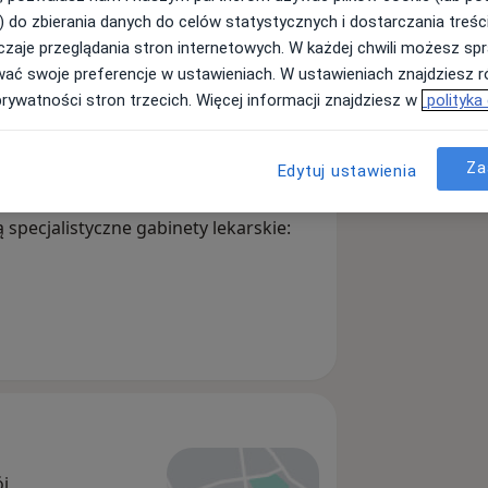
) do zbierania danych do celów statystycznych i dostarczania treśc
zaje przeglądania stron internetowych. W każdej chwili możesz spr
wać swoje preferencje w ustawieniach. W ustawieniach znajdziesz ró
Szukaj innej specjalizacji
prywatności stron trzecich. Więcej informacji znajdziesz w
polityka
Za
Edytuj ustawienia
ne powstałe w 2002 roku w
 specjalistyczne gabinety lekarskie:
ój