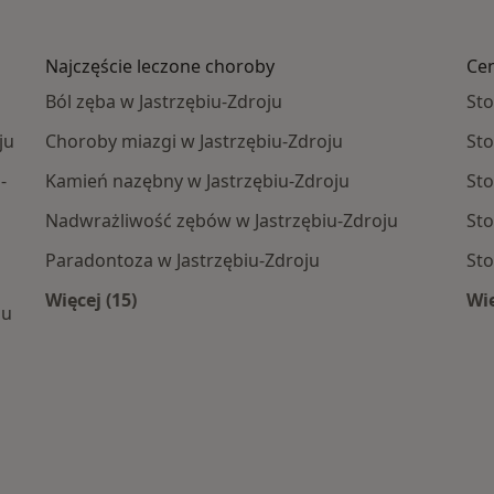
Najczęście leczone choroby
Cen
u
Ból zęba w Jastrzębiu-Zdroju
Sto
ju
Choroby miazgi w Jastrzębiu-Zdroju
Sto
-
Kamień nazębny w Jastrzębiu-Zdroju
Sto
Nadwrażliwość zębów w Jastrzębiu-Zdroju
Sto
Paradontoza w Jastrzębiu-Zdroju
Sto
Więcej (15)
Wię
ju
Więcej w kategorii: Najczęście leczone chorob
e centra medyczne