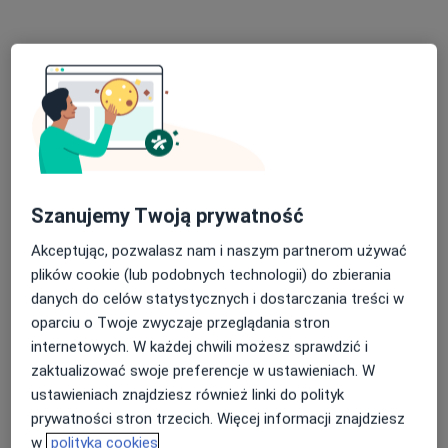
Niepubliczny Zakład Opieki Zdrowotnej
Sportmed Sp. z o.o.
·
Więcej
Hematologia, Fizjoterapia, Stomatologia
5 opinii
ul. Zielona 18a, Jastrzębie-Zdrój
•
Mapa
Brak dostępnych specjalistów z wolnymi terminami w tym centrum medycznym.
Pokaż profil
Szanujemy Twoją prywatność
Akceptując, pozwalasz nam i naszym partnerom używać
plików cookie (lub podobnych technologii) do zbierania
danych do celów statystycznych i dostarczania treści w
oparciu o Twoje zwyczaje przeglądania stron
internetowych. W każdej chwili możesz sprawdzić i
zaktualizować swoje preferencje w ustawieniach. W
ustawieniach znajdziesz również linki do polityk
LANCET Chirurgia Klasyczna i Estetyczna
prywatności stron trzecich. Więcej informacji znajdziesz
·
Więcej
w
polityka cookies
Hematologia, Interna, Chirurgia