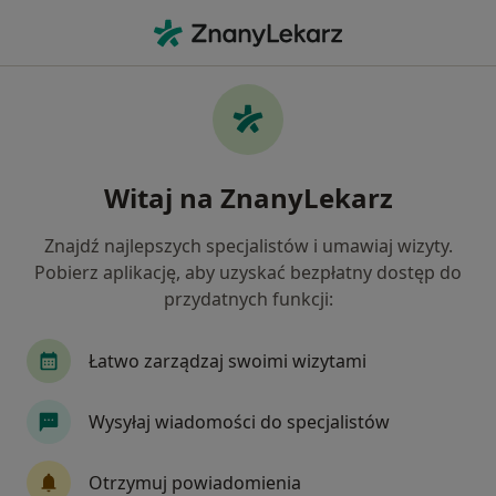
Me
Hematologia • Jastrzębie-Zdrój, śląskie
Filtry
• 1
Ubezpieczenie
Map
Hematologia placówki w Jastrzębiu-Zdroju
Witaj na ZnanyLekarz
Jak działają wyniki wyszukiwania
Znajdź najlepszych specjalistów i umawiaj wizyty.
Pobierz aplikację, aby uzyskać bezpłatny dostęp do
Wybierz swoje ubezpieczenie
przydatnych funkcji:
Łatwo zarządzaj swoimi wizytami
Wysyłaj wiadomości do specjalistów
Otrzymuj powiadomienia