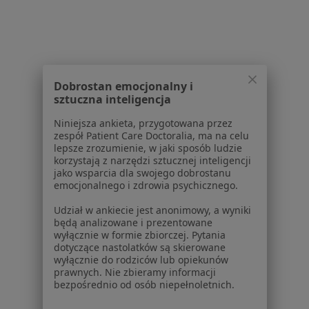
Polityka prywatności profesjonalistów
Polityka prywatności dla profesjonalistów, których
dane pozyskaliśmy samodzielnie
Polityka cookies
Jak działają wyniki wyszukiwania
Dostępność
Dobrostan emocjonalny i
sztuczna inteligencja
O nas
Praca
Rekrutujemy!
Niniejsza ankieta, przygotowana przez
Partnerzy
zespół Patient Care Doctoralia, ma na celu
lepsze zrozumienie, w jaki sposób ludzie
Centrum prasowe
korzystają z narzędzi sztucznej inteligencji
Kontakt
jako wsparcia dla swojego dobrostanu
emocjonalnego i zdrowia psychicznego.
Dla pacjentów
Udział w ankiecie jest anonimowy, a wyniki
Lekarze
będą analizowane i prezentowane
Placówki medyczne
wyłącznie w formie zbiorczej. Pytania
dotyczące nastolatków są skierowane
Pytania i odpowiedzi
wyłącznie do rodziców lub opiekunów
Usługi i zabiegi
prawnych. Nie zbieramy informacji
Choroby
bezpośrednio od osób niepełnoletnich.
Pomoc