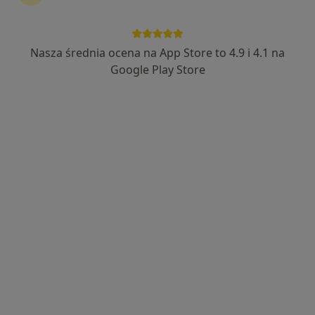
LiftMed
·
Więcej
Hematologia, Chirurgia, Ginekologia
Nasza średnia ocena na App Store to 4.9 i 4.1 na
1593 opinie
Google Play Store
Cegielniana 14, Rybnik
•
Mapa
Konsultacja hematologiczna
300 zł
Brak dostępnych specjalistów z wolnymi terminami w tym centrum medycznym.
Pokaż profil