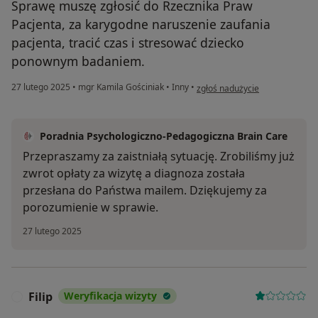
Sprawę muszę zgłosić do Rzecznika Praw
Pacjenta, za karygodne naruszenie zaufania
pacjenta, tracić czas i stresować dziecko
ponownym badaniem.
w opinii użytkownika Paulina
27 lutego 2025
•
mgr Kamila Gościniak
•
Inny
•
zgłoś nadużycie
Poradnia Psychologiczno-Pedagogiczna Brain Care
Przepraszamy za zaistniałą sytuację. Zrobiliśmy już
zwrot opłaty za wizytę a diagnoza została
przesłana do Państwa mailem. Dziękujemy za
porozumienie w sprawie.
27 lutego 2025
Filip
Weryfikacja wizyty
F