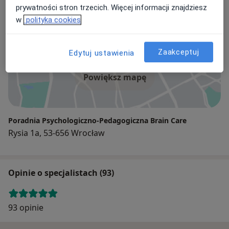
prywatności stron trzecich. Więcej informacji znajdziesz
w
polityka cookies
Adres 1
Adres 2
Zaakceptuj
Edytuj ustawienia
Powiększ mapę
Poradnia Psychologiczno-Pedagogiczna Brain Care
Rysia 1a, 53-656 Wrocław
Opinie o specjalistach (93)
93 opinie