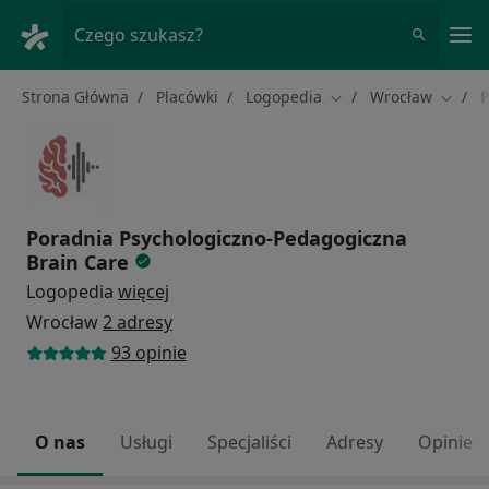
Me
Czego szukasz?
Strona Główna
Placówki
Logopedia
Wrocław
P
Zmień miasto
Zmień 
Poradnia Psychologiczno-Pedagogiczna
Brain Care
Logopedia
więcej
Wrocław
2 adresy
93 opinie
O nas
Usługi
Specjaliści
Adresy
Opinie