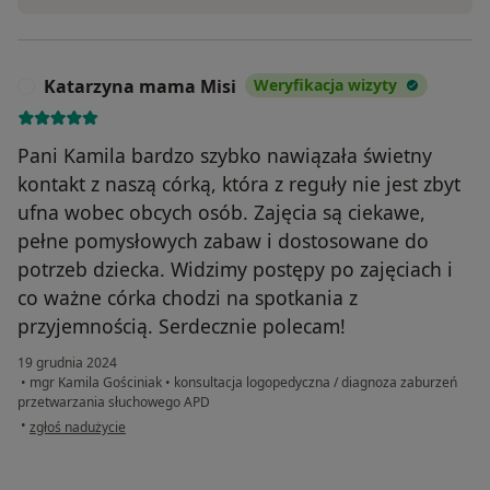
Katarzyna mama Misi
Weryfikacja wizyty
K
Pani Kamila bardzo szybko nawiązała świetny
kontakt z naszą córką, która z reguły nie jest zbyt
ufna wobec obcych osób. Zajęcia są ciekawe,
pełne pomysłowych zabaw i dostosowane do
potrzeb dziecka. Widzimy postępy po zajęciach i
co ważne córka chodzi na spotkania z
przyjemnością. Serdecznie polecam!
19 grudnia 2024
•
mgr Kamila Gościniak
•
konsultacja logopedyczna / diagnoza zaburzeń
przetwarzania słuchowego APD
w opinii użytkownika Katarzyna mama Misi
•
zgłoś nadużycie