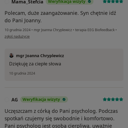
Mama_Stefcia
Weryfikacja wizyty
M
Polecam, duże zaangażowanie. Syn chętnie idź
do Pani Joanny.
10 grudnia 2024
•
mgr Joanna Chryplewicz
•
terapia EEG Biofeedback
•
w opinii użytkownika Mama_Stefcia
zgłoś nadużycie
mgr Joanna Chryplewicz
Dziękuję za ciepłe słowa
10 grudnia 2024
AG
Weryfikacja wizyty
A
Uczęszczam z córką do Pani psycholog. Podczas
spotkań czujemy się swobodnie i komfortowo.
Pani psycholog jest osobą cierpliwą, uważnie