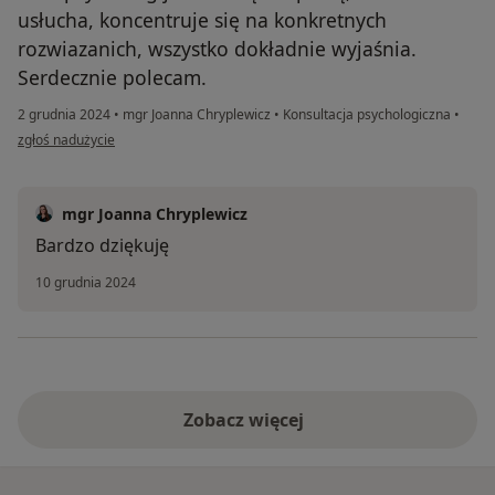
usłucha, koncentruje się na konkretnych
rozwiazanich, wszystko dokładnie wyjaśnia.
Serdecznie polecam.
2 grudnia 2024
•
mgr Joanna Chryplewicz
•
Konsultacja psychologiczna
•
w opinii użytkownika AG
zgłoś nadużycie
mgr Joanna Chryplewicz
Bardzo dziękuję
10 grudnia 2024
Zobacz więcej