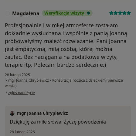
Magdalena
Weryfikacja wizyty
M
Profesjonalnie i w miłej atmosferze zostałam
dokładnie wysłuchana i wspólnie z panią Joanną
próbowałyśmy znaleźć rozwiązanie. Pani Joanna
jest empatyczną, miłą osobą, której można
zaufać. Bez naciągania na dodatkowe wizyty,
terapie itp. Polecam bardzo serdecznie:)
28 lutego 2025
•
mgr Joanna Chryplewicz
•
Konsultacja rodzica z dzieckiem (pierwsza
wizyta)
w opinii użytkownika Magdalena
•
zgłoś nadużycie
mgr Joanna Chryplewicz
Dziękuję za miłe słowa. Życzę powodzenia
28 lutego 2025