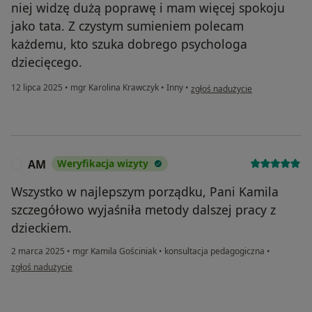
niej widzę dużą poprawę i mam więcej spokoju
jako tata. Z czystym sumieniem polecam
każdemu, kto szuka dobrego psychologa
dziecięcego.
w opinii użytkownika Dominik
12 lipca 2025
•
mgr Karolina Krawczyk
•
Inny
•
zgłoś nadużycie
AM
Weryfikacja wizyty
A
Wszystko w najlepszym porządku, Pani Kamila
szczegółowo wyjaśniła metody dalszej pracy z
dzieckiem.
2 marca 2025
•
mgr Kamila Gościniak
•
konsultacja pedagogiczna
•
w opinii użytkownika AM
zgłoś nadużycie