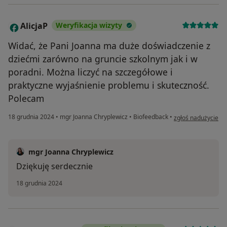
AlicjaP
Weryfikacja wizyty
A
Widać, że Pani Joanna ma duże doświadczenie z
dziećmi zarówno na gruncie szkolnym jak i w
poradni. Można liczyć na szczegółowe i
praktyczne wyjaśnienie problemu i skuteczność.
Polecam
w opinii użytkownik
18 grudnia 2024
•
mgr Joanna Chryplewicz
•
Biofeedback
•
zgłoś nadużycie
mgr Joanna Chryplewicz
Dziękuję serdecznie
18 grudnia 2024