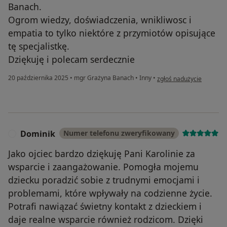
Banach.
Ogrom wiedzy, doświadczenia, wnikliwosc i
empatia to tylko niektóre z przymiotów opisujące
tę specjalistkę.
Dziękuję i polecam serdecznie
w opinii użytkownika Patr
20 października 2025
•
mgr Grażyna Banach
•
Inny
•
zgłoś nadużycie
Dominik
Numer telefonu zweryfikowany
D
Jako ojciec bardzo dziękuję Pani Karolinie za
wsparcie i zaangażowanie. Pomogła mojemu
dziecku poradzić sobie z trudnymi emocjami i
problemami, które wpływały na codzienne życie.
Potrafi nawiązać świetny kontakt z dzieckiem i
daje realne wsparcie również rodzicom. Dzięki