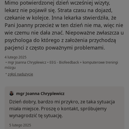
Mimo potwierdzonej dzień wcześniej wizyty,
lekarz nie pojawił się. Strata czasu na dojazd,
czekanie w kolejce. Inna lekarka stwierdziła, że
Pani Joanny przecież w ten dzień nie ma, więc nie
wie czemu nie dała znać. Niepoważne zwłaszcza u
psychologa do którego z założenia przychodzą
pacjenci z często poważnymi problemami.
4 lutego 2025
•
mgr Joanna Chryplewicz
•
EEG - Biofeedback + komputerowe treningi
mózgu
w opinii użytkownika Filip
•
zgłoś nadużycie
mgr Joanna Chryplewicz
Dzień dobry, bardzo mi przykro, ze taka sytuacja
miała miejsce. Proszę o kontakt, spróbujemy
wynagrodzić tę sytuację.
5 lutego 2025