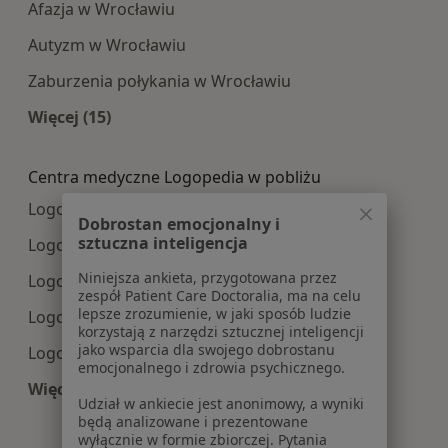
Afazja w Wrocławiu
Autyzm w Wrocławiu
Zaburzenia połykania w Wrocławiu
Więcej (15)
Więcej w kategorii: Najczęście leczone choroby
Centra medyczne Logopedia w pobliżu
Logopedia centra medyczne w Oławie
Dobrostan emocjonalny i
sztuczna inteligencja
Logopedia centra medyczne w Kobierzycach
Niniejsza ankieta, przygotowana przez
Logopedia centra medyczne w Oleśnicy
zespół Patient Care Doctoralia, ma na celu
lepsze zrozumienie, w jaki sposób ludzie
Logopedia centra medyczne w Strzelinie
korzystają z narzędzi sztucznej inteligencji
jako wsparcia dla swojego dobrostanu
Logopedia centra medyczne w Wysokiej
emocjonalnego i zdrowia psychicznego.
Więcej (8)
Udział w ankiecie jest anonimowy, a wyniki
Więcej w kategorii: Centra medyczne Logopedia
będą analizowane i prezentowane
wyłącznie w formie zbiorczej. Pytania