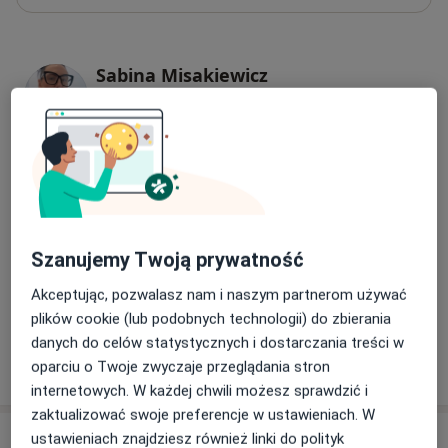
Sabina Misakiewicz
Logopeda
1 opinia
mgr Grażyna Banach
Logopeda
9 opinii
Szanujemy Twoją prywatność
Akceptując, pozwalasz nam i naszym partnerom używać
Natalia Mrugała
plików cookie (lub podobnych technologii) do zbierania
Logopeda
danych do celów statystycznych i dostarczania treści w
4 opinie
oparciu o Twoje zwyczaje przeglądania stron
internetowych. W każdej chwili możesz sprawdzić i
zaktualizować swoje preferencje w ustawieniach. W
Adresy (2)
ustawieniach znajdziesz również linki do polityk