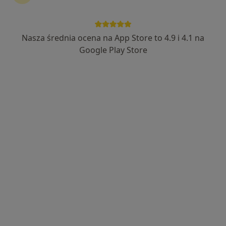
Kogo szukasz?
Nasza średnia ocena na App Store to 4.9 i 4.1 na
Pediatra
Okulista
Chirurg
Google Play Store
Neurolog
Kardiolog
Urolog
Dermatolog
Dietetyk
Laryngolog
Ortopeda
Szukaj innej specjalizacji
Usługi
Medycyna rodzinna