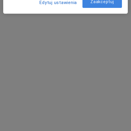
Zaakceptuj
Edytuj ustawienia
Poradnia Medycyny Rodzinnej
Odzieżowa 12a, 71-502 Szczecin
Opinie o specjalistach (13)
13 opinii
Sprawdzamy wszystkie opinie. Moderujemy je
zgodnie z naszymi zasadami, dowiedz się więcej o
opiniach i sposobie obliczania gwiazdek na
Dowiedz się więcej o opiniach
Dowiedz się więcej