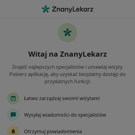
Me
Czego szukasz?
Strona Główna
Placówki
Medycyna Rodzinna
Szczec
Zmień mias
Witaj na ZnanyLekarz
Poradnia Medycyny Rodzinnej
Znajdź najlepszych specjalistów i umawiaj wizyty.
Medycyna rodzinna
więcej
Pobierz aplikację, aby uzyskać bezpłatny dostęp do
przydatnych funkcji:
Szczecin
1 adres
13 opinii
Łatwo zarządzaj swoimi wizytami
Wysyłaj wiadomości do specjalistów
Usługi
Specjaliści
Adresy
Opinie
Otrzymuj powiadomienia
Zobacz inne placówki