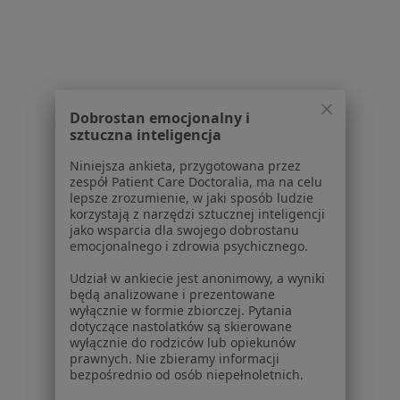
Grypa w Szczecinie
Przeziębienie w Szczecinie
Cukrzyca w Szczecinie
Infekcje dróg oddechowych w Szczecinie
Dobrostan emocjonalny i
sztuczna inteligencja
Nadciśnienie tętnicze w Szczecinie
Niniejsza ankieta, przygotowana przez
Więcej (15)
zespół Patient Care Doctoralia, ma na celu
lepsze zrozumienie, w jaki sposób ludzie
Więcej w kategorii: Najczęście leczone choroby
korzystają z narzędzi sztucznej inteligencji
jako wsparcia dla swojego dobrostanu
emocjonalnego i zdrowia psychicznego.
Udział w ankiecie jest anonimowy, a wyniki
będą analizowane i prezentowane
wyłącznie w formie zbiorczej. Pytania
dotyczące nastolatków są skierowane
wyłącznie do rodziców lub opiekunów
prawnych. Nie zbieramy informacji
bezpośrednio od osób niepełnoletnich.