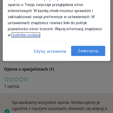
Adres
oparciu o Twoje zwyczaje przeglądania stron
internetowych. W każdej chwili możesz sprawdzić i
zaktualizować swoje preferencje w ustawieniach. W
Powiększ mapę
ustawieniach znajdziesz również linki do polityk
prywatności stron trzecich. Więcej informacji znajdziesz
w
polityka cookies
Piast-Med
Królowej Jadwigi 7, 67-200 Głogów
Zaakceptuj
Edytuj ustawienia
Opinie o specjalistach (1)
1 opinia
Sprawdzamy wszystkie opinie. Moderujemy je
zgodnie z naszymi zasadami, dowiedz się więcej o