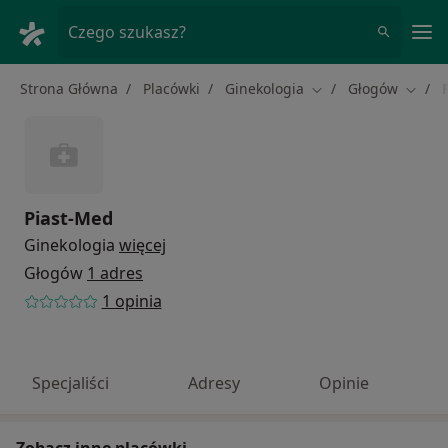
Me
Czego szukasz?
Strona Główna
Placówki
Ginekologia
Głogów
Zmień miasto
Zmień
Piast-Med
Ginekologia
więcej
Głogów
1 adres
1 opinia
Specjaliści
Adresy
Opinie
Zobacz inne placówki