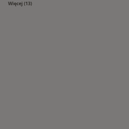
Więcej (13)
Więcej w kategorii: Najczęście leczone choroby