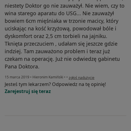
niestety Doktor go nie zauważył. Nie wiem, czy to
wina starego aparatu do USG... Nie zauważył
bowiem 6cm mięśniaka w trzonie macicy, który
uciskając na kość krzyżową, powodował bóle i
dyskomfort oraz 2,5 cm torbieli na jajniku.
Tknięta przeczuciem , udałam się jeszcze gdzie
indziej. Tam zauważono problem i teraz już
czekam na operację. Już nie odwiedzę gabinetu
Pana Doktora.
w opinii użytkownika Konto zostało usu
15 marca 2019
•
Hieronim Kamiński
•
•
zgłoś nadużycie
Jesteś tym lekarzem? Odpowiedz na tę opinię!
Zarejestruj się teraz