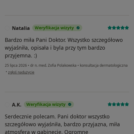
Natalia
Weryfikacja wizyty
N
Bardzo miła Pani Doktor. Wszystko szczegółowo
wyjaśniła, opisała i byla przy tym bardzo
przyjemna. :)
25 lipca 2026
•
dr n. med. Zofia Polakowska
•
konsultacja dermatologiczna
w opinii użytkownika Natalia
•
zgłoś nadużycie
A.K.
Weryfikacja wizyty
A
Serdecznie polecam. Pani doktor wszystko
szczegółowo wyjaśniła, bardzo przyjazna, miła
atmosfera w gabinecie. Ogromne