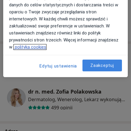
danych do celów statystycznych i dostarczania treści w
+ 13 usług
oparciu o Twoje zwyczaje przeglądania stron
internetowych. W każdej chwili możesz sprawdzić i
zaktualizować swoje preferencje w ustawieniach. W
W jaki sposób ustalane są ceny?
ustawieniach znajdziesz również linki do polityk
prywatności stron trzecich. Więcej informacji znajdziesz
w
polityka cookies
Specjaliści
Zaakceptuj
Lekarz wykonujący zabiegi medycyny estetycznej
Edytuj ustawienia
dr n. med. Zofia Polakowska
Dermatolog, Wenerolog, Lekarz wykonujący zabiegi medycyny estetycznej
499 opinii