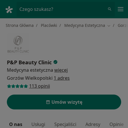
Me
Czego szukasz?
Strona Główna
Placówki
Medycyna Estetyczna
Gorz
Zmień mia
P&P Beauty Clinic
Medycyna estetyczna
więcej
Gorzów Wielkopolski
1 adres
113 opinii
Umów wizytę
O nas
Usługi
Specjaliści
Adresy
Opinie