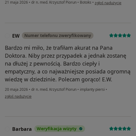
w opinii użytkownika Fa
21 maja 2026
•
dr n. med. Krzysztof Piorun
•
Botoks
•
zgłoś nadużycie
EW
Numer telefonu zweryfikowany
E
Bardzo mi miło, że trafiłam akurat na Pana
Doktora. Niby przez przypadek a jednak zostanę
na dłużej z pewnością. Bardzo ciepły i
empatyczny, a co najważniejsze posiada ogromną
wiedzę w dziedzinie. Polecam gorąco! E.W.
20 maja 2026
•
dr n. med. Krzysztof Piorun
•
implanty piersi
•
w opinii użytkownika EW
zgłoś nadużycie
Barbara
Weryfikacja wizyty
B