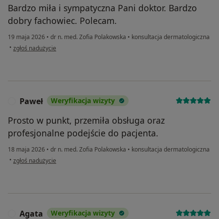
Bardzo miła i sympatyczna Pani doktor. Bardzo
dobry fachowiec. Polecam.
19 maja 2026
•
dr n. med. Zofia Polakowska
•
konsultacja dermatologiczna
w opinii użytkownika Barbara
•
zgłoś nadużycie
Paweł
Weryfikacja wizyty
P
Prosto w punkt, przemiła obsługa oraz
profesjonalne podejście do pacjenta.
18 maja 2026
•
dr n. med. Zofia Polakowska
•
konsultacja dermatologiczna
w opinii użytkownika Paweł
•
zgłoś nadużycie
Agata
Weryfikacja wizyty
A