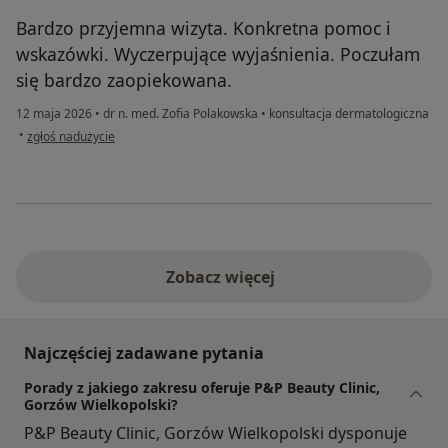
Bardzo przyjemna wizyta. Konkretna pomoc i
wskazówki. Wyczerpujące wyjaśnienia. Poczułam
się bardzo zaopiekowana.
12 maja 2026
•
dr n. med. Zofia Polakowska
•
konsultacja dermatologiczna
w opinii użytkownika Agata
•
zgłoś nadużycie
Zobacz więcej
Najczęściej zadawane pytania
Porady z jakiego zakresu oferuje P&P Beauty Clinic,
Gorzów Wielkopolski?
P&P Beauty Clinic, Gorzów Wielkopolski dysponuje