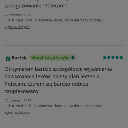
zaangażowanie. Polecam!
22 czerwca 2026
•
dr n. med. Zofia Polakowska
•
konsultacja dermatologiczna
•
w opinii użytkownika A.K.
zgłoś nadużycie
Bartek
Weryfikacja wizyty
B
Otrzymałem bardzo szczegółowe wyjaśnienia
dawkowania leków, dalszy plan leczenia.
Polecam, czułem się bardzo dobrze
zaopiekowany.
22 czerwca 2026
•
dr n. med. Zofia Polakowska
•
konsultacja dermatologiczna
•
w opinii użytkownika Bartek
zgłoś nadużycie