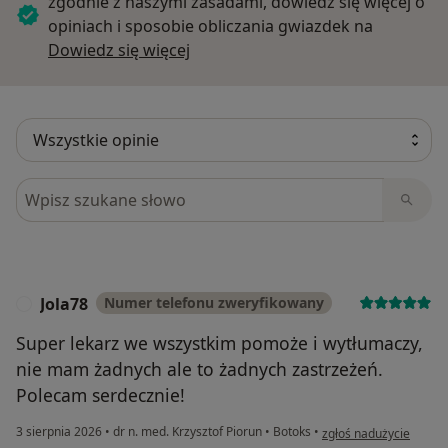
zgodnie z naszymi zasadami, dowiedz się więcej o
opiniach i sposobie obliczania gwiazdek na
Dowiedz się więcej o opiniach
Dowiedz się więcej
Szukaj w opiniach
Jola78
Numer telefonu zweryfikowany
J
Super lekarz we wszystkim pomoże i wytłumaczy,
nie mam żadnych ale to żadnych zastrzeżeń.
Polecam serdecznie!
w opinii użytkownika J
3 sierpnia 2026
•
dr n. med. Krzysztof Piorun
•
Botoks
•
zgłoś nadużycie