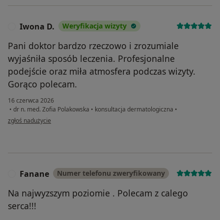
Iwona D.
Weryfikacja wizyty
I
Pani doktor bardzo rzeczowo i zrozumiale
wyjaśniła sposób leczenia. Profesjonalne
podejście oraz miła atmosfera podczas wizyty.
Gorąco polecam.
16 czerwca 2026
•
dr n. med. Zofia Polakowska
•
konsultacja dermatologiczna
•
w opinii użytkownika Iwona D.
zgłoś nadużycie
Fanane
Numer telefonu zweryfikowany
F
Na najwyzszym poziomie . Polecam z calego
serca!!!