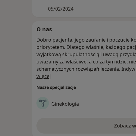
05/02/2024
O nas
Dobro pacjenta, jego zaufanie i poczucie 
priorytetem. Dlatego właśnie, każdego pacj
wyjątkową skrupulatnością i uwagą przygl
uważamy za właściwe, a co za tym idzie, n
schematycznych rozwiązań leczenia. Indywid
O nas
podstawą, co w sposób widoczny przekłada 
więcej
Zespół OVUM specjalizuje się w komplekso
Nasze specjalizacje
naszym pokładzie mamy zarówno najlepszy
embriologów, urologów, położników, jak 
Ginekologia
naszym ośrodku, związana jest również z 
Państwu diagnostykę genetyczną, szkołę ro
estetycznej oraz pracę z najlepszymi rehab
Zobacz w
pełen komfort życia już po porodzie.