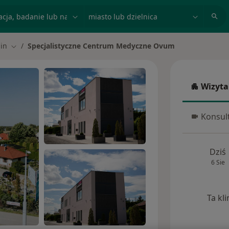
acja, badanie lub nazwisko
miasto lub dzielnica
in
Specjalistyczne Centrum Medyczne Ovum
asto
Zmień miasto
Wizyta
Wizyta w
Konsult
Konsulta
Dziś
6 Sie
Ta kl