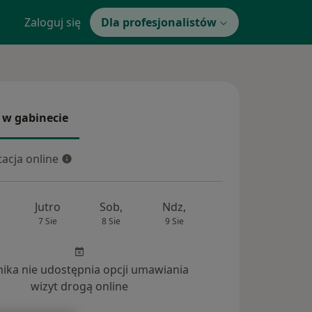
Zaloguj się
Dla profesjonalistów
 w gabinecie
 gabinecie
acja online
cja online
Jutro
Sob,
Ndz,
Pon,
Wt,
7 Sie
8 Sie
9 Sie
10 Sie
11 Si
inika nie udostępnia opcji umawiania
wizyt drogą online