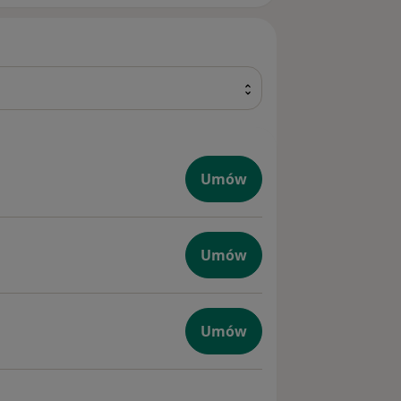
Umów
Umów
iczna
Umów