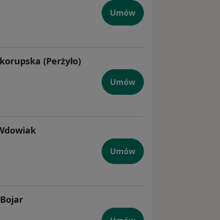
Umów
korupska (Perżyło)
Umów
 Wdowiak
Umów
 Bojar