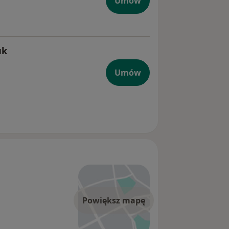
Umów
uk
Umów
Powiększ mapę