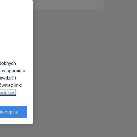
odobnych
i w oparciu o
awdzić i
wnież linki
 cookies
akceptuj