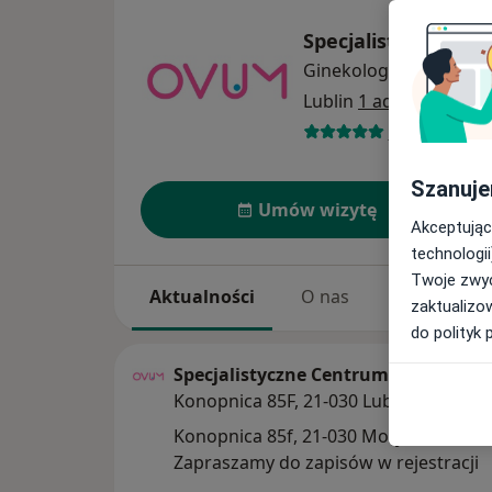
Specjalistyczne 
Ginekologia
więcej
Lublin
1 adres
183 opinie
Szanuje
Umów wizytę
Akceptując
technologii
Twoje zwyc
Aktualności
O nas
Usługi
zaktualizo
do polityk 
Specjalistyczne Centrum Medyczne
Konopnica 85F, 21-030 Lublin
Konopnica 85f, 21-030 Motycz
Zapraszamy do zapisów w rejestracji