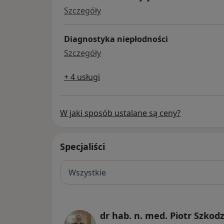
badania drożności jajowodów
Szczegóły
Diagnostyka niepłodności
diagnostyka niepłodności
Szczegóły
+ 4 usługi
W jaki sposób ustalane są ceny?
Specjaliści
Wszystkie
dr hab. n. med. Piotr Szkod