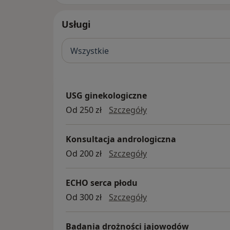
Usługi
Wszystkie
USG ginekologiczne
USG ginekologiczne
Od 250 zł
Szczegóły
Konsultacja andrologiczna
Konsultacja androlog
Od 200 zł
Szczegóły
ECHO serca płodu
ECHO serca płodu
Od 300 zł
Szczegóły
Badania drożności jajowodów