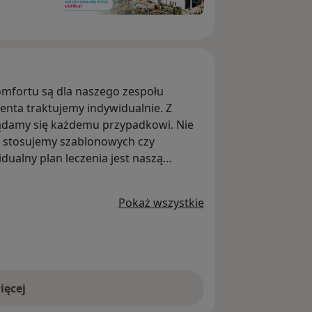
komfortu są dla naszego zespołu
enta traktujemy indywidualnie. Z
ądamy się każdemu przypadkowi. Nie
ie stosujemy szablonowych czy
ualny plan leczenia jest naszą
się na skuteczność naszych działań.
wym leczeniu niepłodności, gdyż na
Pokaż wszystkie
ch ginekologów, andrologów,
i seksuologów. Opieka kompleksowa w
opieką okołoporodową, gdyż oferujemy
dzenia, pomoc z zakresu ginekologii
ilitantami, którzy pomogą odzyskać
ięcej