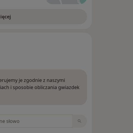
ięcej
rujemy je zgodnie z naszymi
iach i sposobie obliczania gwiazdek
ięcej o opiniach
niach