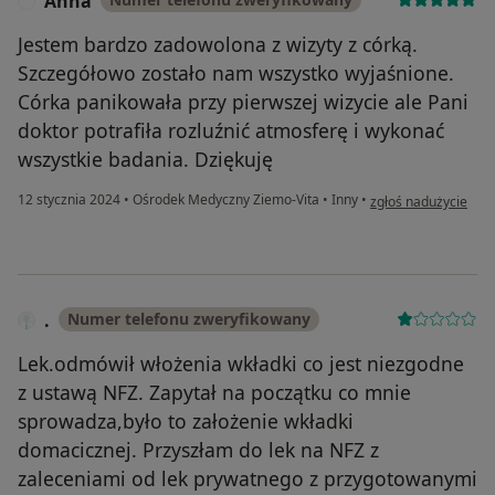
Anna
A
Jestem bardzo zadowolona z wizyty z córką.
Szczegółowo zostało nam wszystko wyjaśnione.
Córka panikowała przy pierwszej wizycie ale Pani
doktor potrafiła rozluźnić atmosferę i wykonać
wszystkie badania. Dziękuję
w opinii użytkownik
12 stycznia 2024
•
Ośrodek Medyczny Ziemo-Vita
•
Inny
•
zgłoś nadużycie
.
Numer telefonu zweryfikowany
Lek.odmówił włożenia wkładki co jest niezgodne
z ustawą NFZ. Zapytał na początku co mnie
sprowadza,było to założenie wkładki
domacicznej. Przyszłam do lek na NFZ z
zaleceniami od lek prywatnego z przygotowanymi