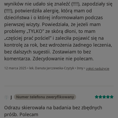
wyników nie udało się znaleźć (!!!!), zapodziały się
(!!!!), potwierdziła alergię, którą mam od
dzieciństwa i o której informowałam podczas
pierwszej wizyty. Powiedziała, że jeżeli mam
problemy „TYLKO” ze skórą dłoni, to mam
„częściej prać pościel” i zaleciła pojawić się na
kontrolę za rok, bez wdrożenia żadnego leczenia,
bez dalszych sugestii. Zostawiam to bez
komentarza. Zdecydowanie nie polecam.
w opinii użytkownika
12 marca 2025
•
lek. Danuta Jarczewska-Czyżyk
•
Inny
•
zgłoś nadużycie
J
Numer telefonu zweryfikowany
Odrazu skierowała na badania bez zbędnych
próśb. Polecam