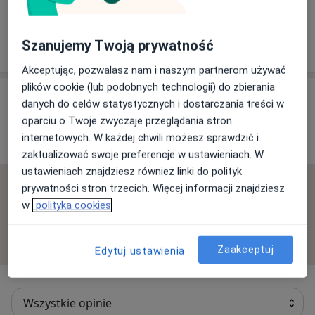
Ośrodek Medyczny Ziemo-Vita
Ziemowita 1-9, 53-678 Wrocław
Szanujemy Twoją prywatność
Akceptując, pozwalasz nam i naszym partnerom używać
plików cookie (lub podobnych technologii) do zbierania
Opinie o specjalistach (33)
danych do celów statystycznych i dostarczania treści w
oparciu o Twoje zwyczaje przeglądania stron
internetowych. W każdej chwili możesz sprawdzić i
33 opinie
zaktualizować swoje preferencje w ustawieniach. W
ustawieniach znajdziesz również linki do polityk
Sprawdzamy wszystkie opinie. Moderujemy je
prywatności stron trzecich. Więcej informacji znajdziesz
zgodnie z naszymi zasadami, dowiedz się więcej o
w
polityka cookies
opiniach i sposobie obliczania gwiazdek na
Dowiedz się więcej o opiniach
Dowiedz się więcej
Zaakceptuj
Edytuj ustawienia