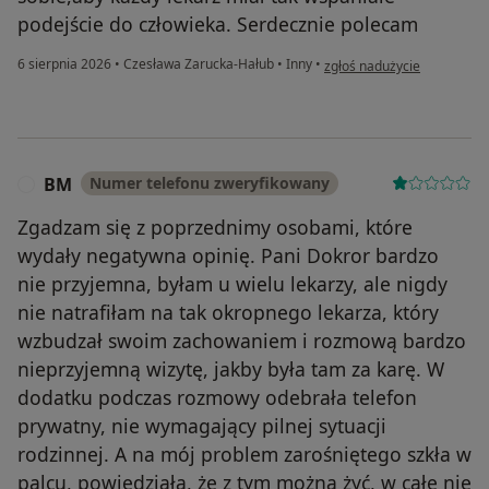
podejście do człowieka. Serdecznie polecam
w opinii użytkownika Krysty
6 sierpnia 2026
•
Czesława Zarucka-Hałub
•
Inny
•
zgłoś nadużycie
BM
Numer telefonu zweryfikowany
B
Zgadzam się z poprzednimy osobami, które
wydały negatywna opinię. Pani Dokror bardzo
nie przyjemna, byłam u wielu lekarzy, ale nigdy
nie natrafiłam na tak okropnego lekarza, który
wzbudzał swoim zachowaniem i rozmową bardzo
nieprzyjemną wizytę, jakby była tam za karę. W
dodatku podczas rozmowy odebrała telefon
prywatny, nie wymagający pilnej sytuacji
rodzinnej. A na mój problem zarośniętego szkła w
palcu, powiedziała, że z tym można żyć, w całe nie