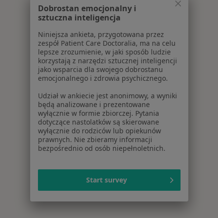
Więcej w kategorii: Najczęście leczone choroby
Dobrostan emocjonalny i
sztuczna inteligencja
Niniejsza ankieta, przygotowana przez
zespół Patient Care Doctoralia, ma na celu
lepsze zrozumienie, w jaki sposób ludzie
korzystają z narzędzi sztucznej inteligencji
jako wsparcia dla swojego dobrostanu
emocjonalnego i zdrowia psychicznego.
Udział w ankiecie jest anonimowy, a wyniki
będą analizowane i prezentowane
wyłącznie w formie zbiorczej. Pytania
dotyczące nastolatków są skierowane
wyłącznie do rodziców lub opiekunów
prawnych. Nie zbieramy informacji
bezpośrednio od osób niepełnoletnich.
Start survey