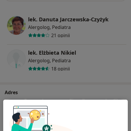
lek. Danuta Jarczewska-Czyżyk
Alergolog, Pediatra
21 opinii
lek. Elżbieta Nikiel
Alergolog, Pediatra
18 opinii
Adres
Powiększ mapę