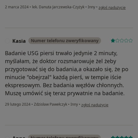
w opinii użytkownika J
2 marca 2024
•
lek. Danuta Jarczewska-Czyżyk
•
Inny
•
zgłoś nadużycie
Kasia
Numer telefonu zweryfikowany
K
Badanie USG piersi trwało jedynie 2 minuty,
myślałam, że doktor rozsmarowuje żel żeby
przygotować się do badania,a okazało się, że po
minucie "obejrzal" każdą pierś, w tempie iście
ekspresowym. Bez badania węzłów chłonnych.
Muszę umówić się teraz prywatnie na badanie.
w opinii użytkownika Kasia
29 lutego 2024
•
Zdzisław Pawełczyk
•
Inny
•
zgłoś nadużycie
Numer telefonu zweryfikowany