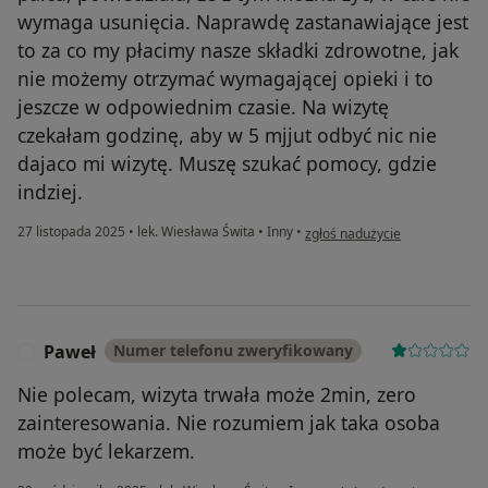
wymaga usunięcia. Naprawdę zastanawiające jest
to za co my płacimy nasze składki zdrowotne, jak
nie możemy otrzymać wymagającej opieki i to
jeszcze w odpowiednim czasie. Na wizytę
czekałam godzinę, aby w 5 mjjut odbyć nic nie
dajaco mi wizytę. Muszę szukać pomocy, gdzie
indziej.
w opinii użytkownika BM
27 listopada 2025
•
lek. Wiesława Świta
•
Inny
•
zgłoś nadużycie
Paweł
Numer telefonu zweryfikowany
P
Nie polecam, wizyta trwała może 2min, zero
zainteresowania. Nie rozumiem jak taka osoba
może być lekarzem.
w opinii użytkownika Paweł