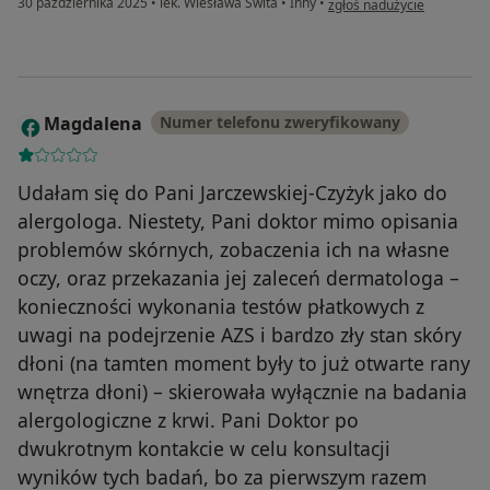
30 października 2025
•
lek. Wiesława Świta
•
Inny
•
zgłoś nadużycie
Magdalena
Numer telefonu zweryfikowany
M
Udałam się do Pani Jarczewskiej-Czyżyk jako do
alergologa. Niestety, Pani doktor mimo opisania
problemów skórnych, zobaczenia ich na własne
oczy, oraz przekazania jej zaleceń dermatologa –
konieczności wykonania testów płatkowych z
uwagi na podejrzenie AZS i bardzo zły stan skóry
dłoni (na tamten moment były to już otwarte rany
wnętrza dłoni) – skierowała wyłącznie na badania
alergologiczne z krwi. Pani Doktor po
dwukrotnym kontakcie w celu konsultacji
wyników tych badań, bo za pierwszym razem