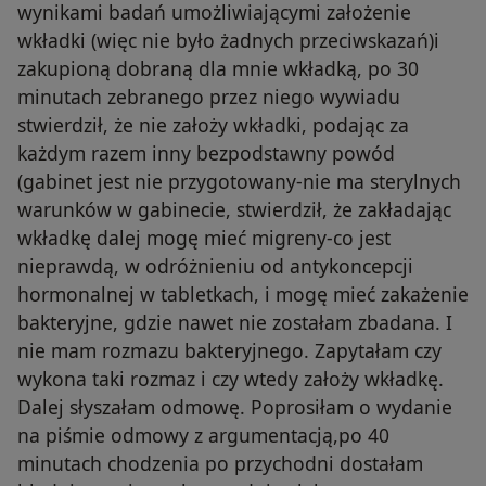
wynikami badań umożliwiającymi założenie
wkładki (więc nie było żadnych przeciwskazań)i
zakupioną dobraną dla mnie wkładką, po 30
minutach zebranego przez niego wywiadu
stwierdził, że nie założy wkładki, podając za
każdym razem inny bezpodstawny powód
(gabinet jest nie przygotowany-nie ma sterylnych
warunków w gabinecie, stwierdził, że zakładając
wkładkę dalej mogę mieć migreny-co jest
nieprawdą, w odróżnieniu od antykoncepcji
hormonalnej w tabletkach, i mogę mieć zakażenie
bakteryjne, gdzie nawet nie zostałam zbadana. I
nie mam rozmazu bakteryjnego. Zapytałam czy
wykona taki rozmaz i czy wtedy założy wkładkę.
Dalej słyszałam odmowę. Poprosiłam o wydanie
na piśmie odmowy z argumentacją,po 40
minutach chodzenia po przychodni dostałam