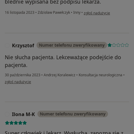
blednie wypisana bez podpisu lekarza.
w opinii użytkownika .
16 listopada 2023
•
Zdzisław Pawełczyk
•
Inny
•
zgłoś nadużycie
Krzysztof
Numer telefonu zweryfikowany
K
Nie słucha pacjenta. Lekceważące podejście do
pacjenta.
30 października 2023
•
Andrzej Koralewicz
•
Konsultacja neurologiczna
•
w opinii użytkownika Krzysztof
zgłoś nadużycie
Ilona M-K
Numer telefonu zweryfikowany
I
Super człowiek i lekarz. Wysłucha, zapozna się z