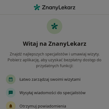
Me
Ortopedia • Osielsko, kujawsko-pomorskie
Filtry
• 1
Ubezpieczenie
Map
Ortopedia placówki w Osielsku
Witaj na ZnanyLekarz
Jak działają wyniki wyszukiwania
Znajdź najlepszych specjalistów i umawiaj wizyty.
Pobierz aplikację, aby uzyskać bezpłatny dostęp do
Wybierz swoje ubezpieczenie
przydatnych funkcji:
Łatwo zarządzaj swoimi wizytami
Wysyłaj wiadomości do specjalistów
Otrzymuj powiadomienia