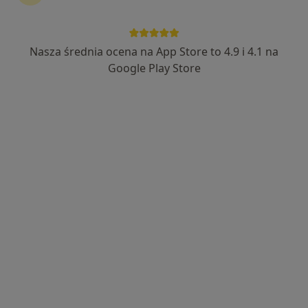
Szpital Eskulap
·
Więcej
Ortopedia, Chirurgia, Interna
Nasza średnia ocena na App Store to 4.9 i 4.1 na
1454 opinie
Google Play Store
Koperkowa 2, Osielsko
•
Mapa
Konsultacja ortopedyczna
300 zł
Pokaż więcej usług
lek. Edward
lek. Jakub Puchała
lek. Małgorzata
Senterkiewicz
ortopeda
Puchała
ortopeda
ortopeda
Zobacz wszystkich 4 specjalistów
Brak dostępnych specjalistów z wolnymi terminami w tym centrum medycznym.
Pokaż profil