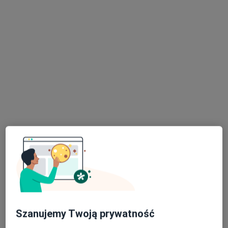
ortopeda
Zabrzyński
ortopeda
Zobacz wszystkich 5 specjalistów
Brak dostępnych specjalistów z wolnymi terminami w tym centrum medycznym.
Pokaż profil
Dostępni specjaliści
Specjaliści znajdują się poza Osielsko, kujawsko-
pomorskie, w obszarach bliskich Twojemu
wyszukiwaniu.
Szanujemy Twoją prywatność