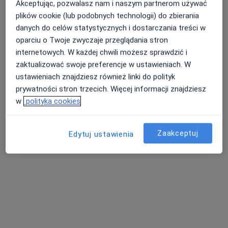
Akceptując, pozwalasz nam i naszym partnerom używać
plików cookie (lub podobnych technologii) do zbierania
danych do celów statystycznych i dostarczania treści w
Bezpieczne płatności
oparciu o Twoje zwyczaje przeglądania stron
Radtke Clinic Centrum Medyczne
internetowych. W każdej chwili możesz sprawdzić i
·
Więcej
Ortopedia, Ginekologia, Pediatria
zaktualizować swoje preferencje w ustawieniach. W
1764 opinie
ustawieniach znajdziesz również linki do polityk
prywatności stron trzecich. Więcej informacji znajdziesz
Leśna 22/1U, Bydgoszcz
•
Mapa
w
polityka cookies
Konsultacja ortopedyczna
300 zł
Pokaż więcej usług
Zaakceptuj
Edytuj ustawienia
lek. Mateusz
Stachowiak
ortopeda
Brak dostępnych specjalistów z wolnymi terminami w tym centrum medycznym.
Pokaż profil