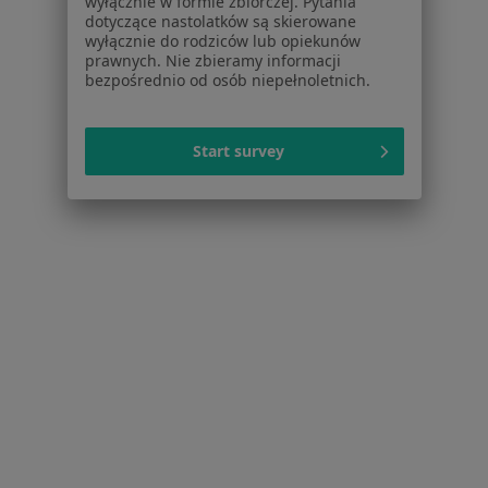
wyłącznie w formie zbiorczej. Pytania
dotyczące nastolatków są skierowane
wyłącznie do rodziców lub opiekunów
prawnych. Nie zbieramy informacji
bezpośrednio od osób niepełnoletnich.
Strona Główna
Placówki
Ortopedia
Osielsko
Zmień miasto
Zmień m
Start survey
Serwis
Regulamin
Polityka prywatności pacjentów
Polityka prywatności profesjonalistów
Polityka prywatności dla profesjonalistów, których
dane pozyskaliśmy samodzielnie
Polityka cookies
Jak działają wyniki wyszukiwania
Dostępność