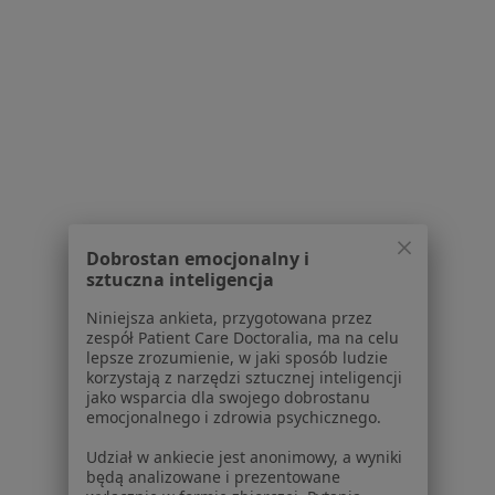
NZOZ Awimed
·
Więcej
Ortopedia, Interna, Kardiologia
Dobrostan emocjonalny i
sztuczna inteligencja
75 opinii
Niniejsza ankieta, przygotowana przez
Gen. J.Hallera 2C, Bydgoszcz
•
Mapa
zespół Patient Care Doctoralia, ma na celu
Badania przedoperacyjne
lepsze zrozumienie, w jaki sposób ludzie
korzystają z narzędzi sztucznej inteligencji
Pokaż więcej usług
jako wsparcia dla swojego dobrostanu
emocjonalnego i zdrowia psychicznego.
Brak dostępnych specjalistów z wolnymi terminami w tym centrum medycznym.
Udział w ankiecie jest anonimowy, a wyniki
Pokaż profil
będą analizowane i prezentowane