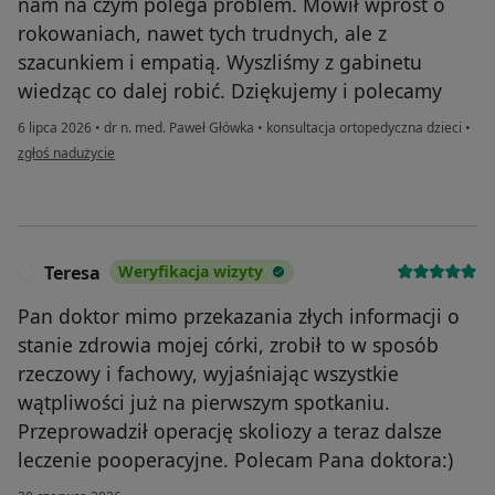
nam na czym polega problem. Mówił wprost o
rokowaniach, nawet tych trudnych, ale z
szacunkiem i empatią. Wyszliśmy z gabinetu
wiedząc co dalej robić. Dziękujemy i polecamy
6 lipca 2026
•
dr n. med. Paweł Główka
•
konsultacja ortopedyczna dzieci
•
w opinii użytkownika ZosiaP
zgłoś nadużycie
Teresa
Weryfikacja wizyty
T
Pan doktor mimo przekazania złych informacji o
stanie zdrowia mojej córki, zrobił to w sposób
rzeczowy i fachowy, wyjaśniając wszystkie
wątpliwości już na pierwszym spotkaniu.
Przeprowadził operację skoliozy a teraz dalsze
leczenie pooperacyjne. Polecam Pana doktora:)