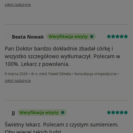
w opinii użytkownika Agnieszka
zgłoś nadużycie
Beata Nowak
Weryfikacja wizyty
B
Pan Doktor bardzo dokładnie zbadał córkę i
wszystko szczegółowo wytłumaczył. Polecam w
100%. Lekarz z powołania.
9 marca 2026
•
dr n. med. Paweł Główka
•
konsultacja ortopedyczna
•
w opinii użytkownika Beata Nowak
zgłoś nadużycie
JJ
Weryfikacja wizyty
J
Świetny lekarz. Polecam z czystym sumieniem.
Oby więcej takich ludzi.