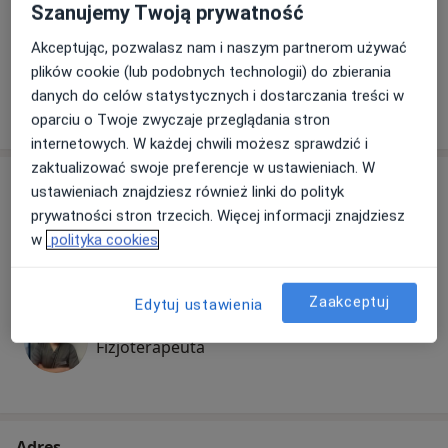
Konsultacja fizjoterapeutyczna
Szanujemy Twoją prywatność
konsultacja fizjoterapeutyczna
150 zł
Szczegóły
Akceptując, pozwalasz nam i naszym partnerom używać
plików cookie (lub podobnych technologii) do zbierania
danych do celów statystycznych i dostarczania treści w
W jaki sposób ustalane są ceny?
oparciu o Twoje zwyczaje przeglądania stron
internetowych. W każdej chwili możesz sprawdzić i
zaktualizować swoje preferencje w ustawieniach. W
Specjaliści
ustawieniach znajdziesz również linki do polityk
prywatności stron trzecich. Więcej informacji znajdziesz
Fizjoterapeuta
w
polityka cookies
Zaakceptuj
Edytuj ustawienia
mgr Marcin Kubzdyl
Fizjoterapeuta
Adres