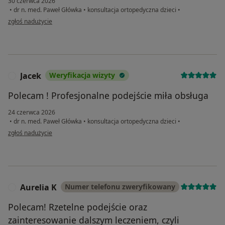
30 czerwca 2026
•
dr n. med. Paweł Główka
•
konsultacja ortopedyczna dzieci
•
w opinii użytkownika Teresa
zgłoś nadużycie
Jacek
Weryfikacja wizyty
J
Polecam ! Profesjonalne podejście miła obsługa
24 czerwca 2026
•
dr n. med. Paweł Główka
•
konsultacja ortopedyczna dzieci
•
w opinii użytkownika Jacek
zgłoś nadużycie
Aurelia K
Numer telefonu zweryfikowany
A
Polecam! Rzetelne podejście oraz
zainteresowanie dalszym leczeniem, czyli