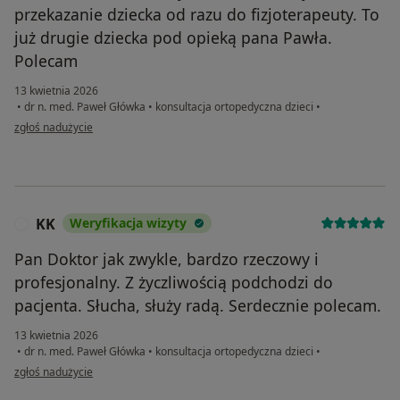
przekazanie dziecka od razu do fizjoterapeuty. To
już drugie dziecka pod opieką pana Pawła.
Polecam
13 kwietnia 2026
•
dr n. med. Paweł Główka
•
konsultacja ortopedyczna dzieci
•
w opinii użytkownika Aurelia K
zgłoś nadużycie
KK
Weryfikacja wizyty
K
Pan Doktor jak zwykle, bardzo rzeczowy i
profesjonalny. Z życzliwością podchodzi do
pacjenta. Słucha, służy radą. Serdecznie polecam.
13 kwietnia 2026
•
dr n. med. Paweł Główka
•
konsultacja ortopedyczna dzieci
•
w opinii użytkownika KK
zgłoś nadużycie