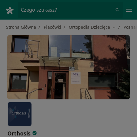
Me
Czego szukasz?
Strona Główna
Placówki
Ortopedia Dziecięca
Pozna
Zmień mias
Orthosis