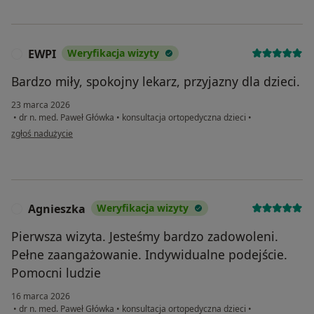
EWPI
Weryfikacja wizyty
E
Bardzo miły, spokojny lekarz, przyjazny dla dzieci.
23 marca 2026
•
dr n. med. Paweł Główka
•
konsultacja ortopedyczna dzieci
•
w opinii użytkownika EWPI
zgłoś nadużycie
Agnieszka
Weryfikacja wizyty
A
Pierwsza wizyta. Jesteśmy bardzo zadowoleni.
Pełne zaangażowanie. Indywidualne podejście.
Pomocni ludzie
16 marca 2026
•
dr n. med. Paweł Główka
•
konsultacja ortopedyczna dzieci
•