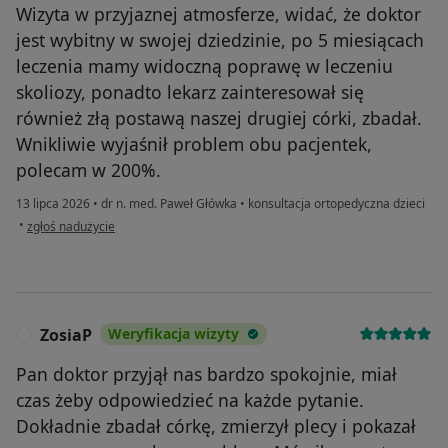
Wizyta w przyjaznej atmosferze, widać, że doktor
jest wybitny w swojej dziedzinie, po 5 miesiącach
leczenia mamy widoczną poprawę w leczeniu
skoliozy, ponadto lekarz zainteresował się
również złą postawą naszej drugiej córki, zbadał.
Wnikliwie wyjaśnił problem obu pacjentek,
polecam w 200%.
13 lipca 2026
•
dr n. med. Paweł Główka
•
konsultacja ortopedyczna dzieci
w opinii użytkownika Sylwia
•
zgłoś nadużycie
ZosiaP
Weryfikacja wizyty
Z
Pan doktor przyjął nas bardzo spokojnie, miał
czas żeby odpowiedzieć na każde pytanie.
Dokładnie zbadał córkę, zmierzył plecy i pokazał