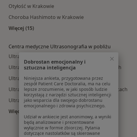
Otyłość w Krakowie
Choroba Hashimoto w Krakowie
Więcej (15)
Więcej w kategorii: Najczęście leczone choroby
Centra medyczne Ultrasonografia w pobliżu
Ultrasonografia centra medyczne w Bochni
Dobrostan emocjonalny i
Ultrasonografia centra medyczne w Myślenicach
sztuczna inteligencja
Ultrasonografia centra medyczne w
Niniejsza ankieta, przygotowana przez
zespół Patient Care Doctoralia, ma na celu
Ultrasonografia centra medyczne w Niepołomicach
lepsze zrozumienie, w jaki sposób ludzie
korzystają z narzędzi sztucznej inteligencji
Ultrasonografia centra medyczne w Olkuszu
jako wsparcia dla swojego dobrostanu
emocjonalnego i zdrowia psychicznego.
Więcej (6)
Udział w ankiecie jest anonimowy, a wyniki
Więcej w kategorii: Centra medyczne Ultrasonog
będą analizowane i prezentowane
wyłącznie w formie zbiorczej. Pytania
dotyczące nastolatków są skierowane