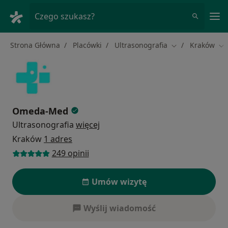
Me
Czego szukasz?
Strona Główna
Placówki
Ultrasonografia
Kraków
Zmień miasto
Zm
Omeda-Med
Ultrasonografia
więcej
Kraków
1 adres
249 opinii
Umów wizytę
Wyślij wiadomość