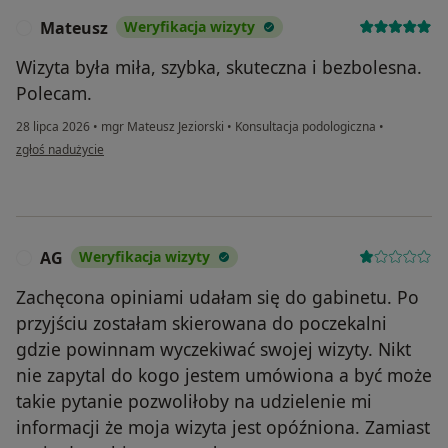
Mateusz
Weryfikacja wizyty
M
Wizyta była miła, szybka, skuteczna i bezbolesna.
Polecam.
28 lipca 2026
•
mgr Mateusz Jeziorski
•
Konsultacja podologiczna
•
w opinii użytkownika Mateusz
zgłoś nadużycie
AG
Weryfikacja wizyty
A
Zachęcona opiniami udałam się do gabinetu. Po
przyjściu zostałam skierowana do poczekalni
gdzie powinnam wyczekiwać swojej wizyty. Nikt
nie zapytal do kogo jestem umówiona a być może
takie pytanie pozwoliłoby na udzielenie mi
informacji że moja wizyta jest opóźniona. Zamiast