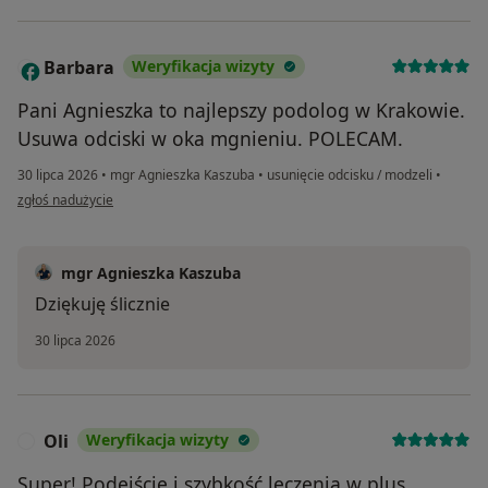
Barbara
Weryfikacja wizyty
B
Pani Agnieszka to najlepszy podolog w Krakowie.
Usuwa odciski w oka mgnieniu. POLECAM.
30 lipca 2026
•
mgr Agnieszka Kaszuba
•
usunięcie odcisku / modzeli
•
w opinii użytkownika Barbara
zgłoś nadużycie
mgr Agnieszka Kaszuba
Dziękuję ślicznie
30 lipca 2026
Oli
Weryfikacja wizyty
O
Super! Podejście i szybkość leczenia w plus