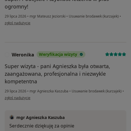
ogromny!
29 lipca 2026
•
mgr Mateusz Jeziorski
•
Usuwanie brodawek (kurzajek)
•
w opinii użytkownika Oli
zgłoś nadużycie
Weronika
Weryfikacja wizyty
W
Super wizyta - pani Agnieszka była otwarta,
zaangażowana, profesjonalna i niezwykle
kompetentna
29 lipca 2026
•
mgr Agnieszka Kaszuba
•
Usuwanie brodawek (kurzajek)
•
w opinii użytkownika Weronika
zgłoś nadużycie
mgr Agnieszka Kaszuba
Serdecznie dziękuję za opinie