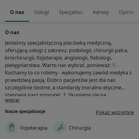
O nas
Usługi
Specjaliści
Adresy
Opinie
O nas
Jesteśmy specjalistyczną placówką medyczną,
oferującą usługi z zakresu: podologii, chirurgii palca,
kriochirurgii, fizjoterapii, angiologii, flebologi,
pielęgniarstwa. Warto nas wybrać, ponieważ: 1.
Kochamy to co robimy - wykonujemy zawód medyka z
prawdziwą pasją. Dobro pacjentów jest dla nas
szczególnie istotne, a standardy moralno-etyczne
stanowią nasz priorytet, 2. Skupiamy się na
O nas
więcej
potrzebach pacjenta - głównym celem naszej firmy
medycznej jest postawienie każdego pacjenta na
Nasze specjalizacje
Pokaż wszystkie
zdrowe i silne nogi. Chcemy sprawić, by mógł czerpać
radość ze stania, chodzenia, biegania i skakania, 3.
Fizjoterapia
Chirurgia
Specjaliści z różnych dziedzin - nasz zespół składa się