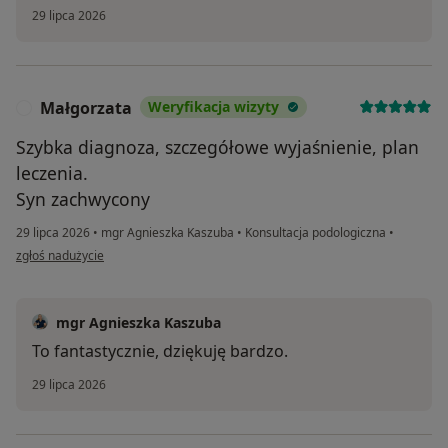
29 lipca 2026
Małgorzata
Weryfikacja wizyty
M
Szybka diagnoza, szczegółowe wyjaśnienie, plan
leczenia.
Syn zachwycony
29 lipca 2026
•
mgr Agnieszka Kaszuba
•
Konsultacja podologiczna
•
w opinii użytkownika Małgorzata
zgłoś nadużycie
mgr Agnieszka Kaszuba
To fantastycznie, dziękuję bardzo.
29 lipca 2026