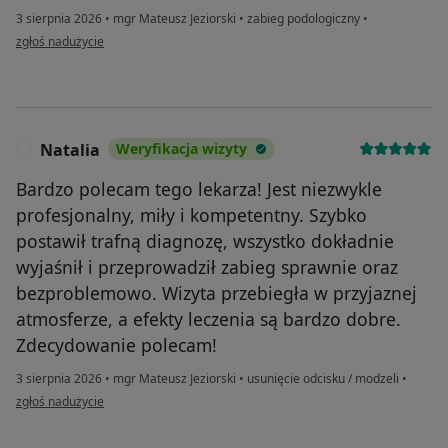
3 sierpnia 2026
•
mgr Mateusz Jeziorski
•
zabieg podologiczny
•
w opinii użytkownika Piotr
zgłoś nadużycie
Natalia
Weryfikacja wizyty
N
Bardzo polecam tego lekarza! Jest niezwykle
profesjonalny, miły i kompetentny. Szybko
postawił trafną diagnozę, wszystko dokładnie
wyjaśnił i przeprowadził zabieg sprawnie oraz
bezproblemowo. Wizyta przebiegła w przyjaznej
atmosferze, a efekty leczenia są bardzo dobre.
Zdecydowanie polecam!
3 sierpnia 2026
•
mgr Mateusz Jeziorski
•
usunięcie odcisku / modzeli
•
w opinii użytkownika Natalia
zgłoś nadużycie