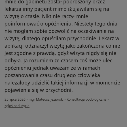
mnie do gabinetu został poproszony przez
lekarza inny pacjent mimo iż zjawilam się na
wizytę o czasie. Nikt nie raczył mnie
poinformować o opóźnieniu. Niestety tego dnia
nie mogłam sobie pozwolić na oczekiwanie na
wizytę, dlatego opuściłam przychodnie. Lekarz w
aplikacji odznaczył wizytę jako zakończona co nie
jest zgodne z prawdą, gdyż wizyta nigdy się nie
odbyła. Ja rozumiem że czasem coś może ulec
opóźnieniu jednak uważam że w ramach
poszanowania czasu drugiego człowieka
należałoby udzielić takiej informacji w momencie
pojawienia się w przychodni.
25 lipca 2026
•
mgr Mateusz Jeziorski
•
Konsultacja podologiczna
•
w opinii użytkownika AG
zgłoś nadużycie