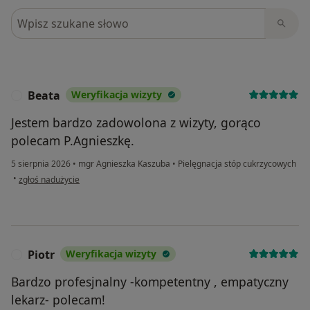
Szukaj w opiniach
Beata
Weryfikacja wizyty
B
Jestem bardzo zadowolona z wizyty, gorąco
polecam P.Agnieszkę.
5 sierpnia 2026
•
mgr Agnieszka Kaszuba
•
Pielęgnacja stóp cukrzycowych
w opinii użytkownika Beata
•
zgłoś nadużycie
Piotr
Weryfikacja wizyty
P
Bardzo profesjnalny -kompetentny , empatyczny
lekarz- polecam!