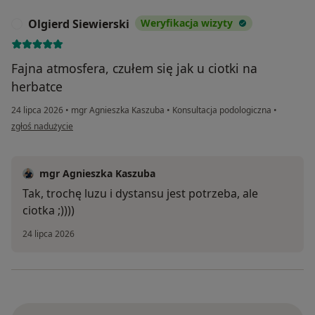
Olgierd Siewierski
Weryfikacja wizyty
O
Fajna atmosfera, czułem się jak u ciotki na
herbatce
24 lipca 2026
•
mgr Agnieszka Kaszuba
•
Konsultacja podologiczna
•
w opinii użytkownika Olgierd Siewierski
zgłoś nadużycie
mgr Agnieszka Kaszuba
Tak, trochę luzu i dystansu jest potrzeba, ale
ciotka ;))))
24 lipca 2026