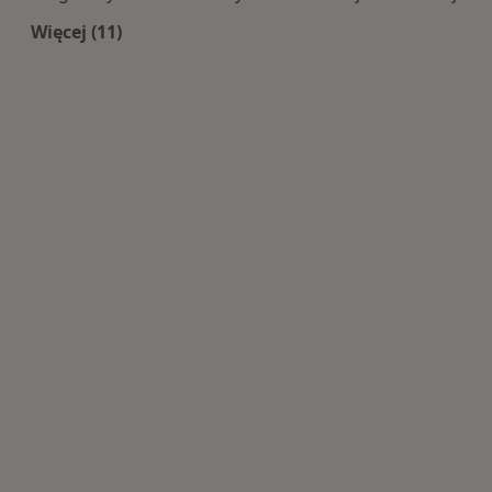
Więcej (11)
Więcej w kategorii: Centra medyczne Diagnosty