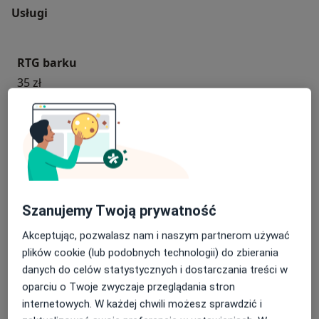
Usługi
RTG barku
35 zł
RTG jamy brzusznej
40 zł
RTG czaszki
Od 40 zł
Szanujemy Twoją prywatność
Akceptując, pozwalasz nam i naszym partnerom używać
RTG miednicy
plików cookie (lub podobnych technologii) do zbierania
50 zł
danych do celów statystycznych i dostarczania treści w
oparciu o Twoje zwyczaje przeglądania stron
internetowych. W każdej chwili możesz sprawdzić i
RTG klatki piersiowej