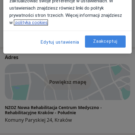
zaktualizować swoje preferencje w ustawieniach. W
Od 30 zł
ustawieniach znajdziesz również linki do polityk
prywatności stron trzecich. Więcej informacji znajdziesz
+ 17 usług
w
polityka cookies
W jaki sposób ustalane są ceny?
Zaakceptuj
Edytuj ustawienia
Adres
Powiększ mapę
NZOZ Nowa Rehabilitacja Centrum Medyczno -
Rehabilitacyjne Kraków - Południe
Komuny Paryskiej 24, Kraków