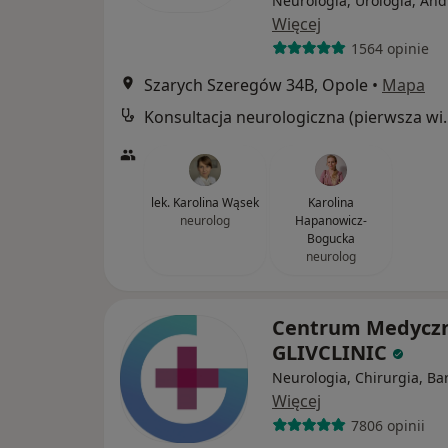
Neurologia, Urologia, And
Więcej
1564 opinie
Szarych Szeregów 34B, Opole
•
Mapa
Konsultacja neur
lek. Karolina Wąsek
Karolina
neurolog
Hapanowicz-
Bogucka
neurolog
Centrum Medycz
GLIVCLINIC
Neurologia, Chirurgia, Bar
Więcej
7806 opinii