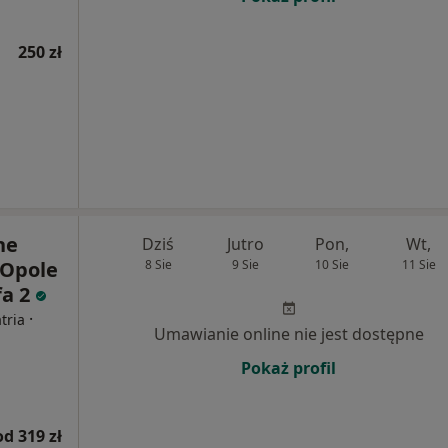
250 zł
ne
Dziś
Jutro
Pon,
Wt,
 Opole
8 Sie
9 Sie
10 Sie
11 Sie
fa 2
·
tria
Umawianie online nie jest dostępne
Pokaż profil
od 319 zł