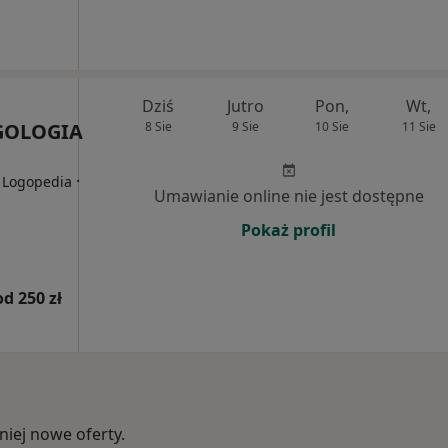
Dziś
Jutro
Pon,
Wt,
GOLOGIA
8 Sie
9 Sie
10 Sie
11 Sie
·
, Logopedia
Umawianie online nie jest dostępne
Pokaż profil
od 250 zł
iej nowe oferty.