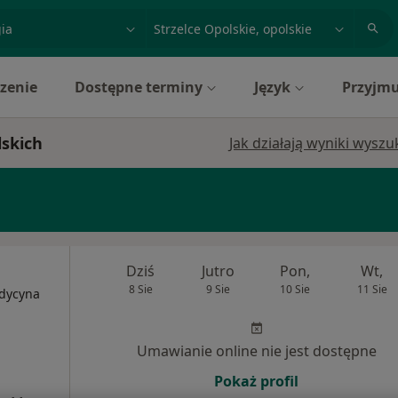
acja, badanie lub nazwisko
miasto lub dzielnica
zenie
Dostępne terminy
Język
Przyjmu
lskich
Jak działają wyniki wysz
Dziś
Jutro
Pon,
Wt,
8 Sie
9 Sie
10 Sie
11 Sie
edycyna
Umawianie online nie jest dostępne
Pokaż profil