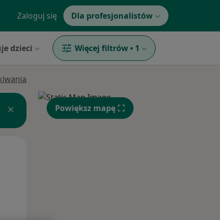
Zaloguj się
Dla profesjonalistów
je dzieci
Więcej filtrów
•
1
ukiwania
Powiększ mapę
Śr,
Czw,
Pt,
12 Sie
13 Sie
14 Sie