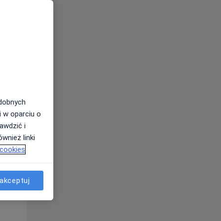
odobnych
i w oparciu o
awdzić i
wnież linki
 cookies
Śr,
Czw,
Pt,
akceptuj
12 Sie
13 Sie
14 Sie