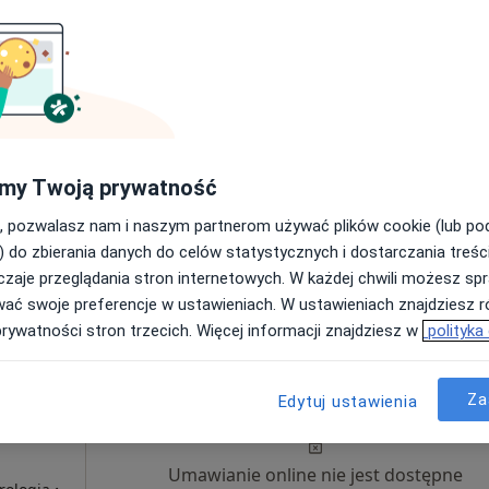
•
Mapa
ologiczna (pierwsza wizyta)
270 zł
my Twoją prywatność
, pozwalasz nam i naszym partnerom używać plików cookie (lub p
) do zbierania danych do celów statystycznych i dostarczania treśc
zaje przeglądania stron internetowych. W każdej chwili możesz spr
wać swoje preferencje w ustawieniach. W ustawieniach znajdziesz ró
ie, opolskie, w obszarach bliskich Twojemu wyszukiwaniu.
prywatności stron trzecich. Więcej informacji znajdziesz w
polityka
Dziś
Jutro
Pon,
Wt,
Za
8 Sie
9 Sie
10 Sie
11 Sie
Edytuj ustawienia
rowe
Umawianie online nie jest dostępne