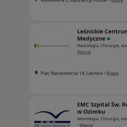
Roosevelta 2, Kędzierzyn-Koźle
•
Mapa
Leśnickie Centru
Medyczne
Neurologia, Chirurgia, Au
Więcej
Plac Narutowicza 14, Leśnica
•
Mapa
EMC Szpital Św. 
w Ozimku
Neurologia, Chirurgia, Ka
·
Więcej