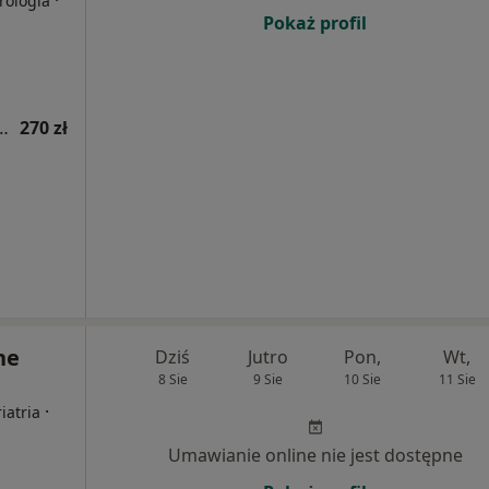
·
rologia
Pokaż profil
ologiczna (pierwsza wizyta)
270 zł
ne
Dziś
Jutro
Pon,
Wt,
8 Sie
9 Sie
10 Sie
11 Sie
·
iatria
Umawianie online nie jest dostępne