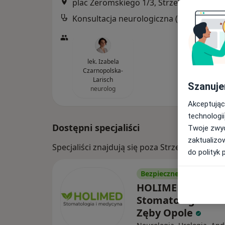
plac Żeromskiego 1/3, Strzelce Opolskie
Konsultacja neur
lek. Izabela
Czarnopolska-
Larisch
Szanuje
neurolog
Akceptując
technologii
Dostępni specjaliści
Twoje zwyc
zaktualizo
Specjaliści znajdują się poza Strzelce Opolsk
do polityk 
Bezpieczne płatności
HOLIMED /
Stomatologia Zd
Zęby Opole