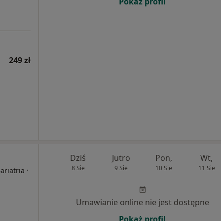
Pokaż profil
249 zł
Dziś
Jutro
Pon,
Wt,
8 Sie
9 Sie
10 Sie
11 Sie
·
ariatria
Umawianie online nie jest dostępne
Pokaż profil