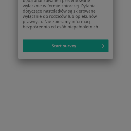
będą analizowane i prezentowane
Noa Notes
nowość
wyłącznie w formie zbiorczej. Pytania
dotyczące nastolatków są skierowane
Baza wiedzy
wyłącznie do rodziców lub opiekunów
Centrum Pomocy dla Specjalisty
prawnych. Nie zbieramy informacji
bezpośrednio od osób niepełnoletnich.
Kontakt
ZnanyLekarz - Strona główna
ZnanyLekarz Sp. z o.o.
Start survey
ul. Kolejowa 5/7
01-217 Warszawa, Polska
NIP: ⁠7010224868
KRS: ⁠0000347997
REGON: ⁠142276657
Sąd Rejonowy dla m.st. Warszawy w Warszawie XII
Wydział Gospodarczy KRS
Facebook
otwiera się w nowej karcie