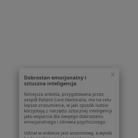
Praca
Rekrutujemy!
Partnerzy
Centrum prasowe
Kontakt
Dla pacjentów
Lekarze
Placówki medyczne
Pytania i odpowiedzi
Usługi i zabiegi
Choroby
Dobrostan emocjonalny i
Pomoc
sztuczna inteligencja
Aplikacje mobilne
Niniejsza ankieta, przygotowana przez
Blog dla pacjentów
zespół Patient Care Doctoralia, ma na celu
lepsze zrozumienie, w jaki sposób ludzie
Dla profesjonalistów
korzystają z narzędzi sztucznej inteligencji
jako wsparcia dla swojego dobrostanu
Cennik
emocjonalnego i zdrowia psychicznego.
Dla lekarzy
Udział w ankiecie jest anonimowy, a wyniki
Dla placówek medycznych