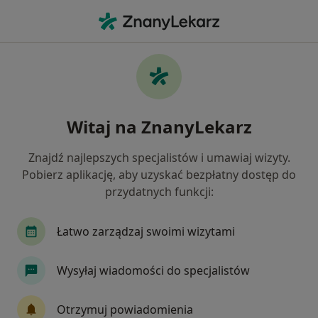
Me
Nefrologia • Toruń, kujawsko-pomorskie
Filtry
• 1
Ubezpieczenie
Map
Nefrologia placówki w Toruniu
Witaj na ZnanyLekarz
Jak działają wyniki wyszukiwania
Znajdź najlepszych specjalistów i umawiaj wizyty.
Pobierz aplikację, aby uzyskać bezpłatny dostęp do
Wybierz swoje ubezpieczenie
przydatnych funkcji:
Łatwo zarządzaj swoimi wizytami
Wysyłaj wiadomości do specjalistów
Otrzymuj powiadomienia