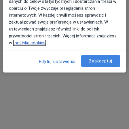
danych do celów statystycznych i dostarczania treści w
oparciu o Twoje zwyczaje przeglądania stron
internetowych. W każdej chwili możesz sprawdzić i
zaktualizować swoje preferencje w ustawieniach. W
ustawieniach znajdziesz również linki do polityk
prywatności stron trzecich. Więcej informacji znajdziesz
Nasz Lekarz Przychodnia
w
polityka cookies
·
Więcej
Nefrologia, Chirurgia, Interna
3319 opinii
Zaakceptuj
Edytuj ustawienia
Stefana Batorego 18-22, Toruń
•
Mapa
Konsultacja nefrologiczna
300 zł
dr n. med. Sławomir
Badurek
diabetolog
Brak dostępnych specjalistów z wolnymi terminami w tym centrum medycznym.