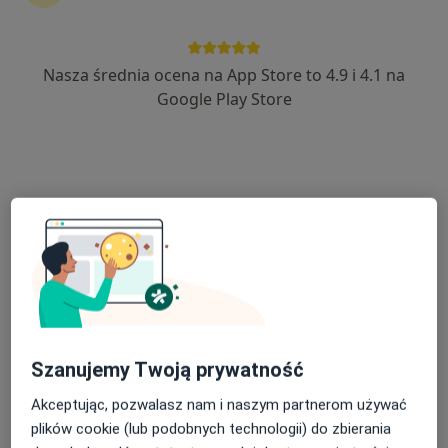
Bezpieczne płatności
Polskie Centra Medyczne
Nasza średnia ocena na App Store to 4.9 i 4.1 na
·
Więcej
Nefrologia, Rehabilitacja medyczna, Neurologia
Google Play Store
1360 opinii
Mickiewicza 134A, Toruń
•
Mapa
Konsultacja nefrologiczna
200 zł
lek. Bartosz Boroński
nefrolog
Brak dostępnych specjalistów z wolnymi terminami w tym centrum medycznym.
Pokaż profil
Szanujemy Twoją prywatność
Akceptując, pozwalasz nam i naszym partnerom używać
plików cookie (lub podobnych technologii) do zbierania