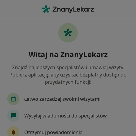
Me
Nefrologia • Łomża, podlaskie
Filtry
• 1
Mapa
Nefrologia placówki w Łomży
Witaj na ZnanyLekarz
Jak działają wyniki wyszukiwania
Znajdź najlepszych specjalistów i umawiaj wizyty.
Pobierz aplikację, aby uzyskać bezpłatny dostęp do
przydatnych funkcji:
Łatwo zarządzaj swoimi wizytami
Wysyłaj wiadomości do specjalistów
Bezpieczne płatności
BELMEDICA
Otrzymuj powiadomienia