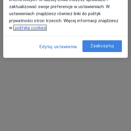
zaktualizować swoje preferencje w ustawieniach. W
ustawieniach znajdziesz również linki do polityk
prywatności stron trzecich. Więcej informacji znajdziesz
w
polityka cookies
Zaakceptuj
Edytuj ustawienia
CENTRUM ZDROWIA NEMEZIS
·
Więcej
Nefrologia, Alergologia, Alergologia dziecięca
575 opinii
Kościuszki 25, Wysokie Mazowieckie
•
Mapa
Konsultacja nefrologiczna
300 zł
dr n. med. Barbara
Łabij-Reduta
nefrolog