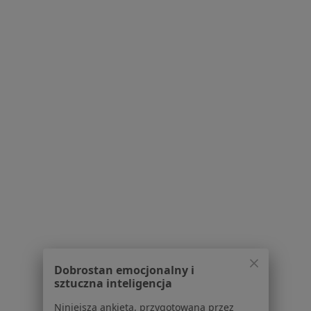
Jak działają wyniki wyszukiwania
Dostępność
O nas
Praca
Rekrutujemy!
Partnerzy
Centrum prasowe
Kontakt
Dla pacjentów
Lekarze
Placówki medyczne
Pytania i odpowiedzi
Usługi i zabiegi
Choroby
Pomoc
Aplikacje mobilne
Dobrostan emocjonalny i
Blog dla pacjentów
sztuczna inteligencja
Dla profesjonalistów
Niniejsza ankieta, przygotowana przez