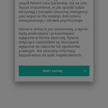
zespół Patient Care Doctoralia, ma na celu
Cennik
lepsze zrozumienie, w jaki sposób ludzie
korzystają z narzędzi sztucznej inteligencji
Dla lekarzy
jako wsparcia dla swojego dobrostanu
Dla placówek medycznych
emocjonalnego i zdrowia psychicznego.
Noa Notes
nowość
Udział w ankiecie jest anonimowy, a wyniki
Baza wiedzy
będą analizowane i prezentowane
Centrum Pomocy dla Specjalisty
wyłącznie w formie zbiorczej. Pytania
dotyczące nastolatków są skierowane
Kontakt
wyłącznie do rodziców lub opiekunów
ZnanyLekarz - Strona główna
prawnych. Nie zbieramy informacji
bezpośrednio od osób niepełnoletnich.
ZnanyLekarz Sp. z o.o.
ul. Kolejowa 5/7
01-217 Warszawa, Polska
Start survey
NIP: ⁠7010224868
KRS: ⁠0000347997
REGON: ⁠142276657
Sąd Rejonowy dla m.st. Warszawy w Warszawie XII
Wydział Gospodarczy KRS