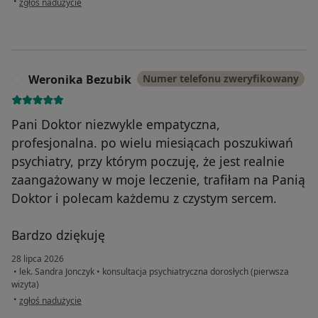
•
zgłoś nadużycie
Weronika Bezubik
Numer telefonu zweryfikowany
W
Pani Doktor niezwykle empatyczna,
profesjonalna. po wielu miesiącach poszukiwań
psychiatry, przy którym poczuję, że jest realnie
zaangażowany w moje leczenie, trafiłam na Panią
Doktor i polecam każdemu z czystym sercem.
Bardzo dziękuję
28 lipca 2026
•
lek. Sandra Jonczyk
•
konsultacja psychiatryczna dorosłych (pierwsza
wizyta)
w opinii użytkownika Weronika Bezubik
•
zgłoś nadużycie