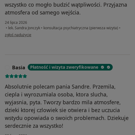
wszystko co mogło budzić wątpliwości. Przyjazna
atmosfera od samego wejścia.
24 lipca 2026
•
lek. Sandra Jonczyk
•
konsultacja psychiatryczna (pierwsza wizyta)
•
w opinii użytkownika MM
zgłoś nadużycie
Basia
Płatność i wizyta zweryfikowane
B
Absolutnie polecam pania Sandre. Przemila,
ciepla i wyrozumiala osoba, ktora slucha,
wyjasnia, pyta. Tworzy bardzo mila atmosfere,
dzieki ktorej czlowiek sie otwiera i bez uczucia
wstydu opowiada o swoich problemach. Dziekuje
serdecznie za wszystko!