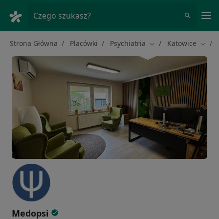
Me
Czego szukasz?
Strona Główna
Placówki
Psychiatria
Katowice
Zmień miasto
Zmień
Medopsi