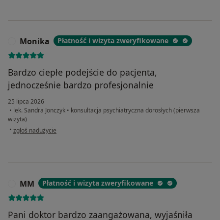
Monika
Płatność i wizyta zweryfikowane
M
Bardzo ciepłe podejście do pacjenta,
jednocześnie bardzo profesjonalnie
25 lipca 2026
•
lek. Sandra Jonczyk
•
konsultacja psychiatryczna dorosłych (pierwsza
wizyta)
w opinii użytkownika Monika
•
zgłoś nadużycie
MM
Płatność i wizyta zweryfikowane
M
Pani doktor bardzo zaangażowana, wyjaśniła