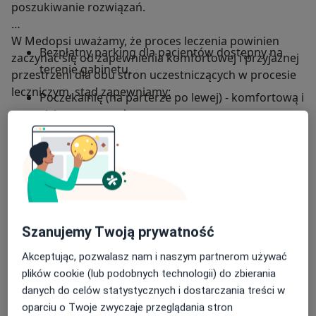
poszukiwanie rozwiązań.
W Medopsi uważamy, że proces leczenia powinien
Bezpłatny parking dla pacjentów dostępny na
zaczynać się od zapewnienia komfortowej i przyjaznej
terenie gabinetu,
przestrzeni dla obu stron uczestniczących w procesie
leczniczym, stąd zapewniamy:
Poczekalnię (na parterze po lewej) - komfortową i
cichą przestrzeń,
Gabinet (1 piętro, schody po prawej stronie od
wejścia, korytarzem w lewo)
Psychiatrię i psychoterapię w jednym miejscu
O nas
więcej
Szanujemy Twoją prywatność
Nasze specjalizacje
Pokaż wszystkie
Akceptując, pozwalasz nam i naszym partnerom używać
plików cookie (lub podobnych technologii) do zbierania
Psychiatria
danych do celów statystycznych i dostarczania treści w
oparciu o Twoje zwyczaje przeglądania stron