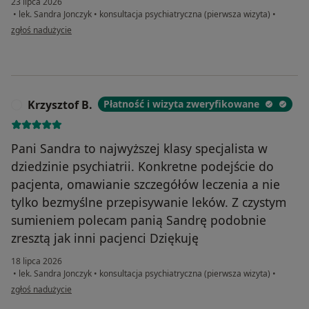
23 lipca 2026
•
lek. Sandra Jonczyk
•
konsultacja psychiatryczna (pierwsza wizyta)
•
w opinii użytkownika Basia
zgłoś nadużycie
Krzysztof B.
Płatność i wizyta zweryfikowane
K
Pani Sandra to najwyższej klasy specjalista w
dziedzinie psychiatrii. Konkretne podejście do
pacjenta, omawianie szczegółów leczenia a nie
tylko bezmyślne przepisywanie leków. Z czystym
sumieniem polecam panią Sandrę podobnie
zresztą jak inni pacjenci Dziękuję
18 lipca 2026
•
lek. Sandra Jonczyk
•
konsultacja psychiatryczna (pierwsza wizyta)
•
w opinii użytkownika Krzysztof B.
zgłoś nadużycie