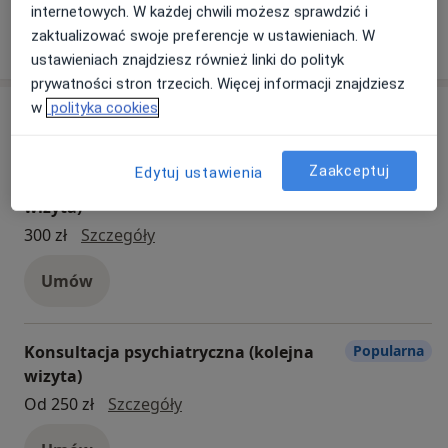
internetowych. W każdej chwili możesz sprawdzić i
Zobacz więcej
zaktualizować swoje preferencje w ustawieniach. W
ustawieniach znajdziesz również linki do polityk
prywatności stron trzecich. Więcej informacji znajdziesz
w
polityka cookies
Usługi
Zaakceptuj
Edytuj ustawienia
Konsultacja psychiatryczna (pierwsza
Popularna
wizyta)
konsultacja psychiatryczna (pierwsza w
300 zł
Szczegóły
Umów
Konsultacja psychiatryczna (kolejna
Popularna
wizyta)
konsultacja psychiatryczna (kolejna
Od 250 zł
Szczegóły