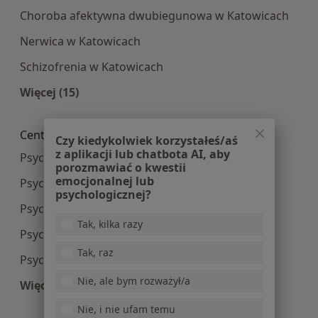
Choroba afektywna dwubiegunowa w Katowicach
Nerwica w Katowicach
Schizofrenia w Katowicach
Więcej (15)
Więcej w kategorii: Najczęście leczone choroby
Centra medyczne Psychiatria w pobliżu
Czy kiedykolwiek korzystałeś/aś
z aplikacji lub chatbota AI, aby
Psychiatria centra medyczne w Gliwicach
porozmawiać o kwestii
emocjonalnej lub
Psychiatria centra medyczne w Sosnowcu
psychologicznej?
Psychiatria centra medyczne w Rybniku
Tak, kilka razy
Psychiatria centra medyczne w Tychach
Tak, raz
Psychiatria centra medyczne w Bytomiu
Nie, ale bym rozważył/a
Więcej (14)
Więcej w kategorii: Centra medyczne Psychiatri
Nie, i nie ufam temu