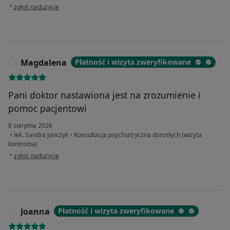
w opinii użytkownika Phm
•
zgłoś nadużycie
Magdalena
Płatność i wizyta zweryfikowane
M
Pani doktor nastawiona jest na zrozumienie i
pomoc pacjentowi
8 sierpnia 2026
•
lek. Sandra Jonczyk
•
Konsultacja psychiatryczna dorosłych (wizyta
kontrolna)
w opinii użytkownika Magdalena
•
zgłoś nadużycie
Joanna
Płatność i wizyta zweryfikowane
J