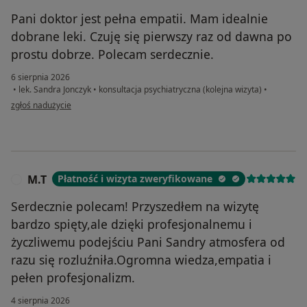
Pani doktor jest pełna empatii. Mam idealnie
dobrane leki. Czuję się pierwszy raz od dawna po
prostu dobrze. Polecam serdecznie.
6 sierpnia 2026
•
lek. Sandra Jonczyk
•
konsultacja psychiatryczna (kolejna wizyta)
•
w opinii użytkownika Joanna
zgłoś nadużycie
M.T
Płatność i wizyta zweryfikowane
M
Serdecznie polecam! Przyszedłem na wizytę
bardzo spięty,ale dzięki profesjonalnemu i
życzliwemu podejściu Pani Sandry atmosfera od
razu się rozluźniła.Ogromna wiedza,empatia i
pełen profesjonalizm.
4 sierpnia 2026