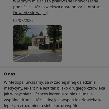
w jednym miejscu to praktyczne i nowoczesne
podejście, które zwiększa dostępność i komfort
leczenia. Wspólna przestrzeń sprzyja współpracy i
Dowiedz się więcej
lepszej ciągłości opieki nad pacjentem.
05/07/2025
Zaparkuj na terenie obiektu i wejdź do środka.
Poczekalnia znajduje się po lewej stronie, toalety
po prawej. Gabinet psychiatryczny mieści się na
pierwszym piętrze – schodami w górę, następnie
prosto i w lewo.
Lekarz zaprosi Cię z poczekalni lub otrzymasz
informację, że gabinet jest gotowy.
O nas
W Medopsi uważamy, że w żadnej innej dziedzinie
Usiądźmy wygodnie, napijmy się wody lub
medycyny, lekarz nie jest tak blisko drugiego człowieka
herbaty – i po prostu porozmawiajmy.
jak w psychiatrii. Proces leczenia to nie usługa, a
wspólna droga, której ideą jest wsparcie człowieka w
lepszym zrozumieniu siebie oraz wspólne