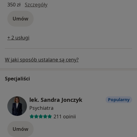
konsultacja psychiatryczna młodzieży (
350 zł
Szczegóły
Umów
+ 2 usługi
W jaki sposób ustalane są ceny?
Specjaliści
lek. Sandra Jonczyk
Popularny
Psychiatra
211 opinii
Umów