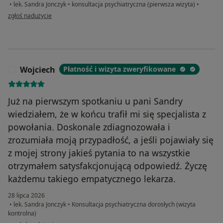
•
lek. Sandra Jonczyk
•
konsultacja psychiatryczna (pierwsza wizyta)
•
w opinii użytkownika M.T
zgłoś nadużycie
Wojciech
Płatność i wizyta zweryfikowane
W
Już na pierwszym spotkaniu u pani Sandry
wiedziałem, że w końcu trafił mi się specjalista z
powołania. Doskonale zdiagnozowała i
zrozumiała moją przypadłość, a jeśli pojawiały się
z mojej strony jakieś pytania to na wszystkie
otrzymałem satysfakcjonującą odpowiedź. Życzę
każdemu takiego empatycznego lekarza.
28 lipca 2026
•
lek. Sandra Jonczyk
•
Konsultacja psychiatryczna dorosłych (wizyta
kontrolna)
w opinii użytkownika Wojciech