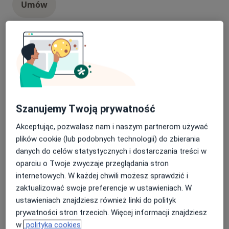
Umów
Histeroskopia
histeroskopia
Od 4 000 zł
Szczegóły
Umów
Szanujemy Twoją prywatność
Inseminacja domaciczna
Akceptując, pozwalasz nam i naszym partnerom używać
inseminacja domaciczna
Od 800 zł
Szczegóły
plików cookie (lub podobnych technologii) do zbierania
danych do celów statystycznych i dostarczania treści w
Umów
oparciu o Twoje zwyczaje przeglądania stron
internetowych. W każdej chwili możesz sprawdzić i
zaktualizować swoje preferencje w ustawieniach. W
Kolposkopia
ustawieniach znajdziesz również linki do polityk
kolposkopia
350 zł
Szczegóły
prywatności stron trzecich. Więcej informacji znajdziesz
w
polityka cookies
Umów