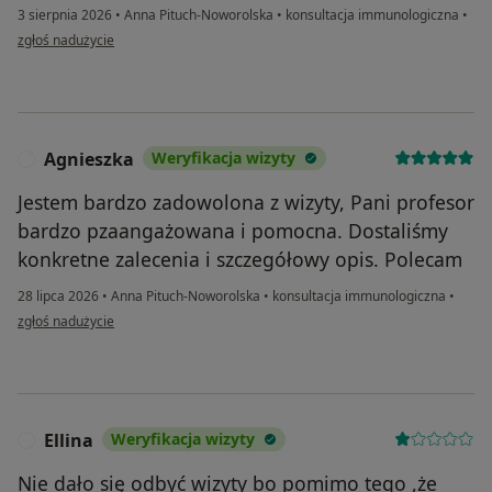
3 sierpnia 2026
•
Anna Pituch-Noworolska
•
konsultacja immunologiczna
•
w opinii użytkownika Iza
zgłoś nadużycie
Agnieszka
Weryfikacja wizyty
A
Jestem bardzo zadowolona z wizyty, Pani profesor
bardzo pzaangażowana i pomocna. Dostaliśmy
konkretne zalecenia i szczegółowy opis. Polecam
28 lipca 2026
•
Anna Pituch-Noworolska
•
konsultacja immunologiczna
•
w opinii użytkownika Agnieszka
zgłoś nadużycie
Ellina
Weryfikacja wizyty
E
Nie dało się odbyć wizyty bo pomimo tego ,że