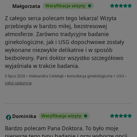
Małgorzata
Weryfikacja wizyty
M
Z całego serca polecam tego lekarza! Wizyta
przebiegła w bardzo miłej, bezstresowej
atmosferze. Zarówno tradycyjne badanie
ginekologiczne, jak i USG dopochwowe zostały
wykonane niezwykle delikatnie i w sposób
bezbolesny. Pani doktor wszystko szczegółowo
wyjaśniała w trakcie badania.
6 lipca 2026
•
Aleksandra Cielebąk
•
konsultacja ginekologiczna + USG
•
w opinii użytkownika Małgorzata
zgłoś nadużycie
Dominika
Weryfikacja wizyty
D
Bardzo polecam Pana Doktora. To było moje
pierwsze tego typu badanie i przy wyborze opcji