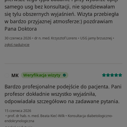
samego usg bez konsultacji, nie spodziewałam
się tylu obszernych wyjaśnień. Wizyta przebiegła
w bardzo przyjaznej atmosferze:) pozdrawiam
Pana Doktora
30 czerwca 2026
•
dr n. med. Krzysztof Lorens
•
USG jamy brzusznej
•
w opinii użytkownika Dominika
zgłoś nadużycie
MK
Weryfikacja wizyty
M
Bardzo profesjonalne podejście do pacjenta. Pani
profesor dokładnie wszystko wyjaśniła,
odpowiadała szczegółowo na zadawane pytania.
15 czerwca 2026
•
prof. dr hab. n. med. Beata Kieć-Wilk
•
Konsultacja diabetologiczno-
endokrynologiczna
w opinii użytkownika MK
•