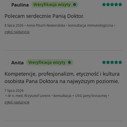
Paulina
Weryfikacja wizyty
P
Polecam serdecznie Panią Doktor.
8 lipca 2026
•
Anna Pituch-Noworolska
•
konsultacja immunologiczna
•
w opinii użytkownika Paulina
zgłoś nadużycie
Anita
Weryfikacja wizyty
A
Kompetencje, profesjonalizm, etyczność i kultura
osobista Pana Doktora na najwyższym poziomie.
7 lipca 2026
•
dr n. med. Krzysztof Lorens
•
konsultacja + USG jamy brzusznej
•
w opinii użytkownika Anita
zgłoś nadużycie