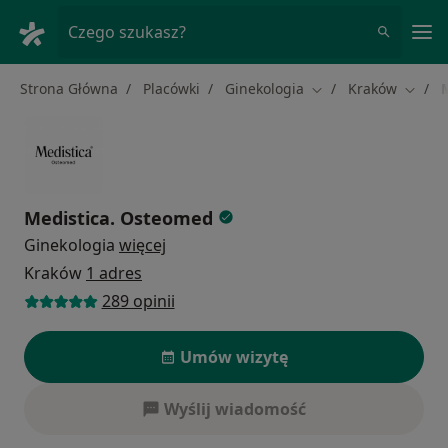
Me
Czego szukasz?
Strona Główna
Placówki
Ginekologia
Kraków
Zmień miasto
Zmień
Medistica. Osteomed
Ginekologia
więcej
Kraków
1 adres
289 opinii
Umów wizytę
Wyślij wiadomość