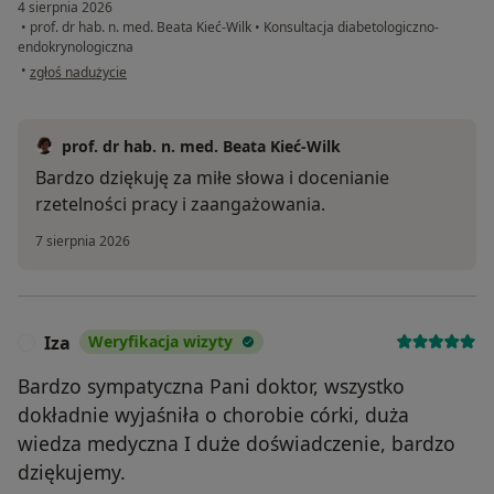
4 sierpnia 2026
•
prof. dr hab. n. med. Beata Kieć-Wilk
•
Konsultacja diabetologiczno-
endokrynologiczna
w opinii użytkownika Magda
•
zgłoś nadużycie
prof. dr hab. n. med. Beata Kieć-Wilk
Bardzo dziękuję za miłe słowa i docenianie
rzetelności pracy i zaangażowania.
7 sierpnia 2026
Iza
Weryfikacja wizyty
I
Bardzo sympatyczna Pani doktor, wszystko
dokładnie wyjaśniła o chorobie córki, duża
wiedza medyczna I duże doświadczenie, bardzo
dziękujemy.