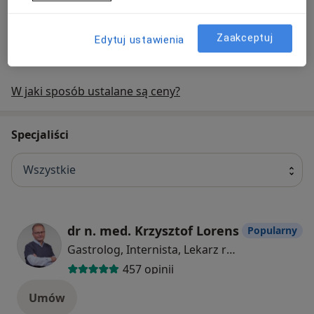
Zaakceptuj
+ 19 usług
Edytuj ustawienia
W jaki sposób ustalane są ceny?
Specjaliści
Wszystkie
dr n. med. Krzysztof Lorens
Popularny
Gastrolog, Internista, Lekarz rodzinny
457 opinii
Umów