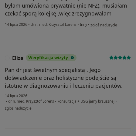
byłam umówiona prywatnie (nie NFZ), musiałam
czekać sporą kolejkę ,więc zrezygnowałam
w opinii użytkownika Ellina
14 lipca 2026
•
dr n. med. Krzysztof Lorens
•
Inny
•
zgłoś nadużycie
Eliza
Weryfikacja wizyty
E
Pan dr jest świetnym specjalistą . Jego
doświadczenie oraz holistyczne podejście są
istotne w diagnozowaniu i leczeniu pacjentów.
14 lipca 2026
•
dr n. med. Krzysztof Lorens
•
konsultacja + USG jamy brzusznej
•
w opinii użytkownika Eliza
zgłoś nadużycie