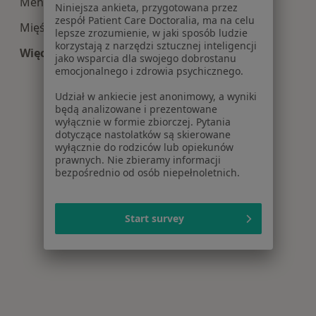
Menopauza w Krakowie
Niniejsza ankieta, przygotowana przez
zespół Patient Care Doctoralia, ma na celu
Mięśniaki macicy w Krakowie
lepsze zrozumienie, w jaki sposób ludzie
korzystają z narzędzi sztucznej inteligencji
Więcej (15)
jako wsparcia dla swojego dobrostanu
Więcej w kategorii: Najczęście leczone choroby
emocjonalnego i zdrowia psychicznego.
Udział w ankiecie jest anonimowy, a wyniki
będą analizowane i prezentowane
wyłącznie w formie zbiorczej. Pytania
dotyczące nastolatków są skierowane
wyłącznie do rodziców lub opiekunów
prawnych. Nie zbieramy informacji
bezpośrednio od osób niepełnoletnich.
Start survey