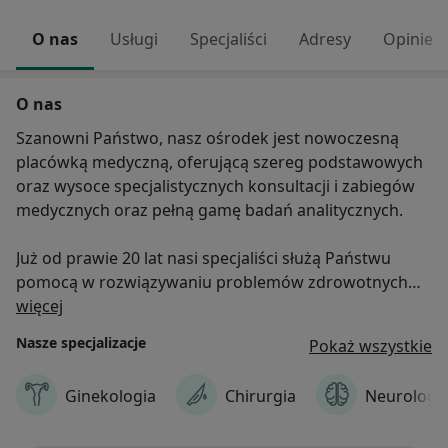
O nas
Usługi
Specjaliści
Adresy
Opinie
O nas
Szanowni Państwo, nasz ośrodek jest nowoczesną
placówką medyczną, oferującą szereg podstawowych
oraz wysoce specjalistycznych konsultacji i zabiegów
medycznych oraz pełną gamę badań analitycznych.
Już od prawie 20 lat nasi specjaliści służą Państwu
pomocą w rozwiązywaniu problemów zdrowotnych
O nas
więcej
Ośrodek Medyczny OSTEOMED w Krakowie to zespół
Nasze specjalizacje
Pokaż wszystkie
specjalistów o wieloletniej praktyce w różnych
dziedzinach. Dzięki tym lekarzom oraz nowoczesnym,
Ginekologia
Chirurgia
Neurologi
specjalistycznym urządzeniom medycznym oraz
zapleczu analitycznemu zapewniamy kompleksową