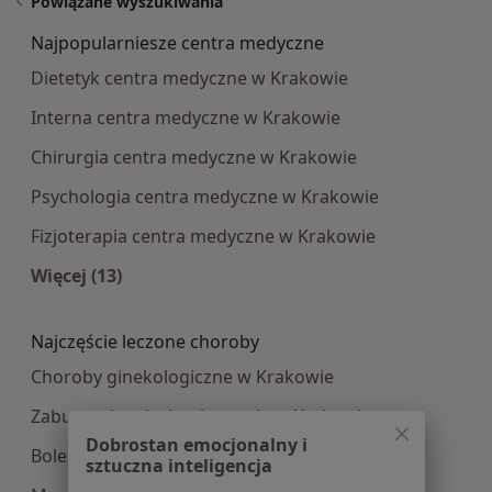
Powiązane wyszukiwania
Najpopularniesze centra medyczne
Dietetyk centra medyczne w Krakowie
Interna centra medyczne w Krakowie
Chirurgia centra medyczne w Krakowie
Psychologia centra medyczne w Krakowie
Fizjoterapia centra medyczne w Krakowie
Więcej (13)
Więcej w kategorii: Najpopularniesze centra m
Najczęście leczone choroby
Choroby ginekologiczne w Krakowie
Zaburzenia miesiączkowania w Krakowie
Dobrostan emocjonalny i
Bolesne miesiączkowanie w Krakowie
sztuczna inteligencja