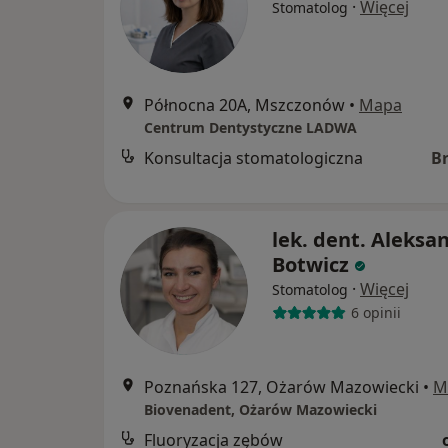
·
Więcej
Stomatolog
Północna 20A, Mszczonów
•
Mapa
Centrum Dentystyczne LADWA
Konsultacja stomatologiczna
B
lek. dent. Aleksa
Botwicz
·
Więcej
Stomatolog
6 opinii
Poznańska 127, Ożarów Mazowiecki
•
M
Biovenadent, Ożarów Mazowiecki
Fluoryzacja zębów