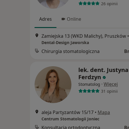
26 opinii
Adres
Online
Zamiejska 13 (WKD Malichy), Pruszków
•
Dental-Design Jaworska
Chirurgia stomatologiczna
B
lek. dent. Justyna
Ferdzyn
·
Więcej
Stomatolog
31 opinii
aleja Partyzantów 15/17
•
Mapa
Centrum Stomatologii Joniec
Konsultacja ortodontyczna
B