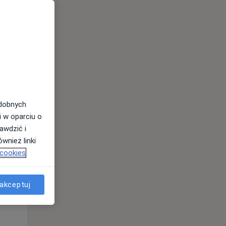
odobnych
i w oparciu o
awdzić i
Czw,
Pt,
Sob,
wnież linki
13 Sie
14 Sie
15 Sie
 cookies
akceptuj