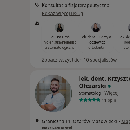
Konsultacja fizjoterapeutyczna
Pokaż więcej usług
Paulina Broś
lek. dent. Liudmyla
lek. d
higienistka/higienist
Rodziewicz
Rod
a stomatologiczny
ortodonta
sto
Zobacz wszystkich 10 specjalistów
lek. dent. Krzyszt
Ofczarski
·
Więcej
Stomatolog
11 opinii
Graniczna 11, Ożarów Mazowiecki
•
Ma
NextGenDental