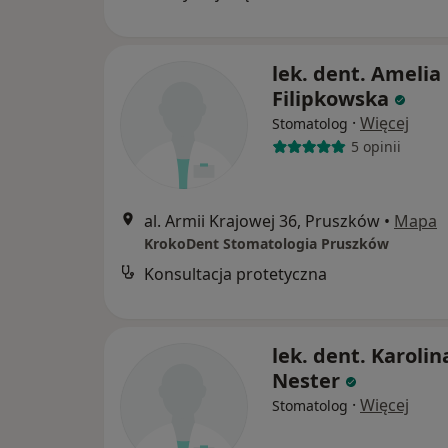
lek. dent. Amelia
Filipkowska
·
Więcej
Stomatolog
5 opinii
al. Armii Krajowej 36, Pruszków
•
Mapa
KrokoDent Stomatologia Pruszków
Konsultacja protetyczna
lek. dent. Karolin
Nester
·
Więcej
Stomatolog