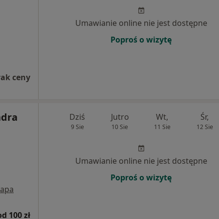
Umawianie online nie jest dostępne
Poproś o wizytę
rak ceny
ndra
Dziś
Jutro
Wt,
Śr,
9 Sie
10 Sie
11 Sie
12 Sie
Umawianie online nie jest dostępne
Poproś o wizytę
apa
od 100 zł