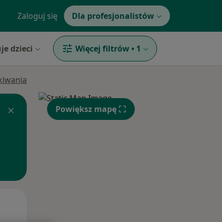
Zaloguj się
Dla profesjonalistów
je dzieci
Więcej filtrów
•
1
ukiwania
Powiększ mapę
Czw,
Pt,
Sob,
13 Sie
14 Sie
15 Sie