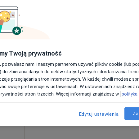
Umawianie online nie jest dostępne
Poproś o wizytę
900 zł
my Twoją prywatność
, pozwalasz nam i naszym partnerom używać plików cookie (lub p
) do zbierania danych do celów statystycznych i dostarczania treśc
zaje przeglądania stron internetowych. W każdej chwili możesz spr
Dziś
Jutro
Wt,
Śr,
wać swoje preferencje w ustawieniach. W ustawieniach znajdziesz ró
9 Sie
10 Sie
11 Sie
12 Sie
ne
prywatności stron trzecich. Więcej informacji znajdziesz w
polityka
yniowa,
Umawianie online nie jest dostępne
Za
Edytuj ustawienia
Więcej
Pokaż profil