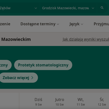
acja, badanie lub nazwisko
miasto lub dzielnica
zenie
Dostępne terminy
Język
Przyjmu
ku Mazowieckim
Jak działają wyniki wysz
czny
Protetyk stomatologiczny
Zobacz więcej
Dziś
Jutro
Wt,
Śr,
9 Sie
10 Sie
11 Sie
12 Sie