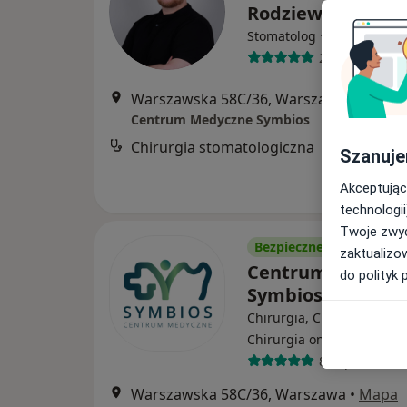
Rodziewicz
·
Więcej
Stomatolog
29 opinii
Warszawska 58C/36, Warszawa
•
Mapa
Centrum Medyczne Symbios
Chirurgia stomatologiczna
Szanuje
Akceptując
technologii
Twoje zwyc
Bezpieczne płatności
zaktualizo
Centrum Medycz
do polityk 
Symbios
Chirurgia, Chirurgia nacz
·
Chirurgia onkologiczna
87 opinii
Warszawska 58C/36, Warszawa
•
Mapa