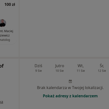
100 zł
ent. Maciej
ziewicz
matolog
of
Dziś
Jutro
Wt,
Śr,
9 Sie
10 Sie
11 Sie
12 Sie
Brak kalendarza w Twojej lokalizacji.
Pokaż adresy z kalendarzem
pa