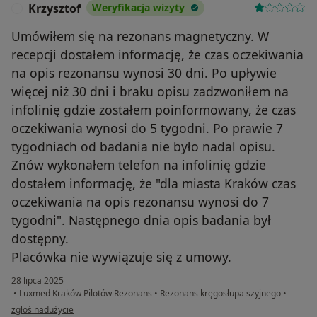
Krzysztof
Weryfikacja wizyty
K
Umówiłem się na rezonans magnetyczny. W
recepcji dostałem informację, że czas oczekiwania
na opis rezonansu wynosi 30 dni. Po upływie
więcej niż 30 dni i braku opisu zadzwoniłem na
infolinię gdzie zostałem poinformowany, że czas
oczekiwania wynosi do 5 tygodni. Po prawie 7
tygodniach od badania nie było nadal opisu.
Znów wykonałem telefon na infolinię gdzie
dostałem informację, że "dla miasta Kraków czas
oczekiwania na opis rezonansu wynosi do 7
tygodni". Następnego dnia opis badania był
dostępny.
Placówka nie wywiązuje się z umowy.
28 lipca 2025
•
Luxmed Kraków Pilotów Rezonans
•
Rezonans kręgosłupa szyjnego
•
w opinii użytkownika Krzysztof
zgłoś nadużycie