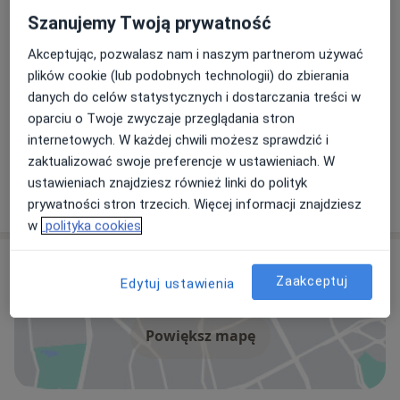
Rezonans jamy brzusznej
Popularna
Szanujemy Twoją prywatność
Rezonans jamy brzusznej
Od 900 zł
Szczegóły
Akceptując, pozwalasz nam i naszym partnerom używać
plików cookie (lub podobnych technologii) do zbierania
Umów
danych do celów statystycznych i dostarczania treści w
oparciu o Twoje zwyczaje przeglądania stron
internetowych. W każdej chwili możesz sprawdzić i
+ 37 usług
zaktualizować swoje preferencje w ustawieniach. W
ustawieniach znajdziesz również linki do polityk
prywatności stron trzecich. Więcej informacji znajdziesz
W jaki sposób ustalane są ceny?
w
polityka cookies
Adres
Zaakceptuj
Edytuj ustawienia
Powiększ mapę