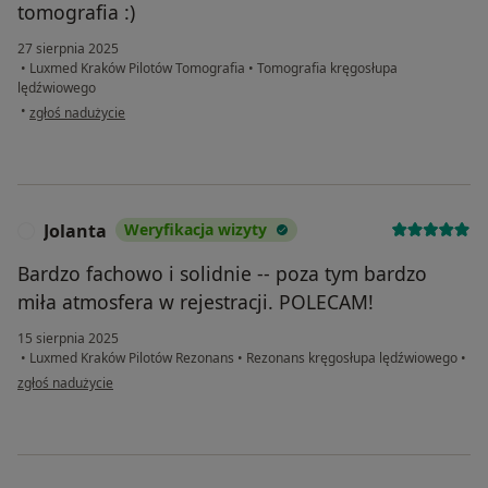
tomografia :)
27 sierpnia 2025
•
Luxmed Kraków Pilotów Tomografia
•
Tomografia kręgosłupa
lędźwiowego
w opinii użytkownika Łukasz
•
zgłoś nadużycie
Jolanta
Weryfikacja wizyty
J
Bardzo fachowo i solidnie -- poza tym bardzo
miła atmosfera w rejestracji. POLECAM!
15 sierpnia 2025
•
Luxmed Kraków Pilotów Rezonans
•
Rezonans kręgosłupa lędźwiowego
•
w opinii użytkownika Jolanta
zgłoś nadużycie