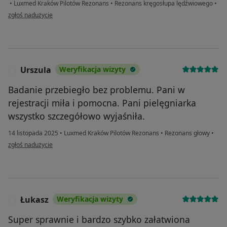
•
Luxmed Kraków Pilotów Rezonans
•
Rezonans kręgosłupa lędźwiowego
•
w opinii użytkownika Monika
zgłoś nadużycie
Urszula
Weryfikacja wizyty
U
Badanie przebiegło bez problemu. Pani w
rejestracji miła i pomocna. Pani pielęgniarka
wszystko szczegółowo wyjaśniła.
14 listopada 2025
•
Luxmed Kraków Pilotów Rezonans
•
Rezonans głowy
•
w opinii użytkownika Urszula
zgłoś nadużycie
Łukasz
Weryfikacja wizyty
Ł
Super sprawnie i bardzo szybko załatwiona