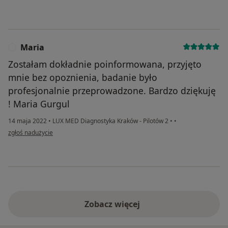
Maria
M
Zostałam dokładnie poinformowana, przyjęto
mnie bez opoznienia, badanie było
profesjonalnie przeprowadzone. Bardzo dziękuję
! Maria Gurgul
14 maja 2022
•
LUX MED Diagnostyka Kraków - Pilotów 2
•
•
w opinii użytkownika Maria
zgłoś nadużycie
Zobacz więcej