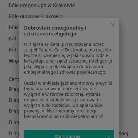
Bóle kręgosłupa w Krakowie
Bóle głowy w Krakowie
Bóle brzucha w Krakowie
Dobrostan emocjonalny i
sztuczna inteligencja
Ból biodra w Krakowie
Niniejsza ankieta, przygotowana przez
Ból barku w Krakowie
zespół Patient Care Doctoralia, ma na celu
lepsze zrozumienie, w jaki sposób ludzie
Więcej (15)
korzystają z narzędzi sztucznej inteligencji
jako wsparcia dla swojego dobrostanu
Więcej w kategorii: Najczęście leczone choroby
emocjonalnego i zdrowia psychicznego.
Centra medyczne Diagnostyka w pobliżu
Udział w ankiecie jest anonimowy, a wyniki
będą analizowane i prezentowane
Diagnostyka centra medyczne w Myślenicach
wyłącznie w formie zbiorczej. Pytania
dotyczące nastolatków są skierowane
Diagnostyka centra medyczne w Zabierzowie
wyłącznie do rodziców lub opiekunów
prawnych. Nie zbieramy informacji
Diagnostyka centra medyczne w Bochni
bezpośrednio od osób niepełnoletnich.
Diagnostyka centra medyczne w Chrzanowie
Diagnostyka centra medyczne w Suchej Beskidzkiej
Start survey