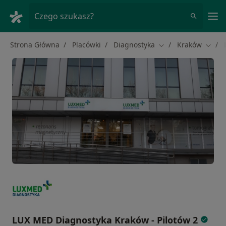
Me
Czego szukasz?
Strona Główna
Placówki
Diagnostyka
Kraków
Zmień miasto
Zmień
LUX MED Diagnostyka Kraków - Pilotów 2