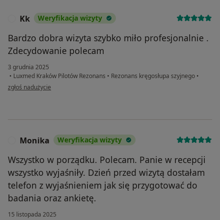
Kk
Weryfikacja wizyty
K
Bardzo dobra wizyta szybko miło profesjonalnie .
Zdecydowanie polecam
3 grudnia 2025
•
Luxmed Kraków Pilotów Rezonans
•
Rezonans kręgosłupa szyjnego
•
w opinii użytkownika Kk
zgłoś nadużycie
Monika
Weryfikacja wizyty
M
Wszystko w porządku. Polecam. Panie w recepcji
wszystko wyjaśniły. Dzień przed wizytą dostałam
telefon z wyjaśnieniem jak się przygotować do
badania oraz ankietę.
15 listopada 2025