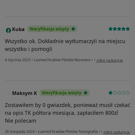
Kuba
Weryfikacja wizyty
K
Wszystko ok. Dokładnie wytłumaczyli na miejscu
wszystko i pomogli
w opinii użytkownika K
4 stycznia 2025
•
Luxmed Kraków Pilotów Rezonans
•
•
zgłoś nadużycie
Maksym K
Weryfikacja wizyty
M
Zostawiłem by 0 gwiazdek, ponieważ musił czekać
na opis TK półtora miesiąca, zapłaciłem 800zl
Nie polecam
w opinii użytkown
26 listopada 2024
•
Luxmed Kraków Pilotów Tomografia
•
•
zgłoś nadużycie