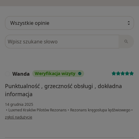
Szukaj w opiniach
Wanda
Weryfikacja wizyty
W
Punktualność , grzeczność obsługi , dokładna
informacja
14 grudnia 2025
•
Luxmed Kraków Pilotów Rezonans
•
Rezonans kręgosłupa lędźwiowego
•
w opinii użytkownika Wanda
zgłoś nadużycie