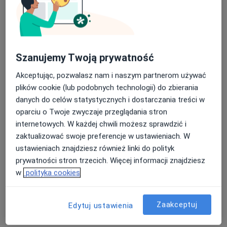
·
Więcej
Chirurgia, Medycyna estetyczna, Dermatologia
11 opinii
Wojska Polskiego 60, Kielce
•
Mapa
Nasza średnia ocena na App Store to 4.9 i 4.1 na
Konsultacja ortopedyczna
300 zł
Google Play Store
Szanujemy Twoją prywatność
Brak dostępnych specjalistów z wolnymi terminami w tym centrum medycznym.
Akceptując, pozwalasz nam i naszym partnerom używać
Pokaż profil
plików cookie (lub podobnych technologii) do zbierania
danych do celów statystycznych i dostarczania treści w
oparciu o Twoje zwyczaje przeglądania stron
internetowych. W każdej chwili możesz sprawdzić i
zaktualizować swoje preferencje w ustawieniach. W
ustawieniach znajdziesz również linki do polityk
prywatności stron trzecich. Więcej informacji znajdziesz
w
polityka cookies
CHIRURGIA ZIELINSKI
Zaakceptuj
Edytuj ustawienia
·
Chirurgia, Chirurgia onkologiczna, Chirurgia plastyczna