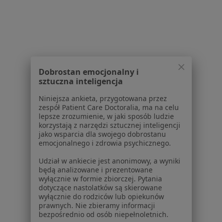
Cennik
Dla lekarzy
Dla placówek medycznych
Noa Notes
nowość
Baza wiedzy
Dobrostan emocjonalny i
Centrum Pomocy dla Specjalisty
sztuczna inteligencja
Kontakt
Niniejsza ankieta, przygotowana przez
ZnanyLekarz - Strona główna
zespół Patient Care Doctoralia, ma na celu
lepsze zrozumienie, w jaki sposób ludzie
ZnanyLekarz Sp. z o.o.
korzystają z narzędzi sztucznej inteligencji
ul. Kolejowa 5/7
jako wsparcia dla swojego dobrostanu
01-217 Warszawa, Polska
emocjonalnego i zdrowia psychicznego.
Udział w ankiecie jest anonimowy, a wyniki
NIP: ⁠7010224868
będą analizowane i prezentowane
KRS: ⁠0000347997
wyłącznie w formie zbiorczej. Pytania
REGON: ⁠142276657
dotyczące nastolatków są skierowane
wyłącznie do rodziców lub opiekunów
prawnych. Nie zbieramy informacji
Sąd Rejonowy dla m.st. Warszawy w Warszawie XII
bezpośrednio od osób niepełnoletnich.