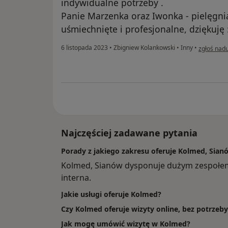
indywidualne potrzeby .
Panie Marzenka oraz Iwonka - pielęgni
uśmiechnięte i profesjonalne, dziękuję :
w opinii u
6 listopada 2023
•
Zbigniew Kolankowski
•
Inny
•
zgłoś nad
Najczęściej zadawane pytania
Porady z jakiego zakresu oferuje Kolmed, Sian
Kolmed, Sianów dysponuje dużym zespołem
interna.
Jakie usługi oferuje Kolmed?
Czy Kolmed oferuje wizyty online, bez potrzeb
Jak mogę umówić wizytę w Kolmed?