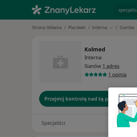
specjaliz
Strona Główna
Placówki
Interna
Sianów
Zmień miasto
Kolmed
Interna
Sianów
1 adres
1 opinia
Przejmij kontrolę nad tą placówką
Specjaliści
Adresy