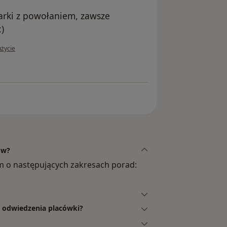
arki z powołaniem, zawsze
)
żytkownika Irena
użycie
ów?
 o następujących zakresach porad:
y odwiedzenia placówki?