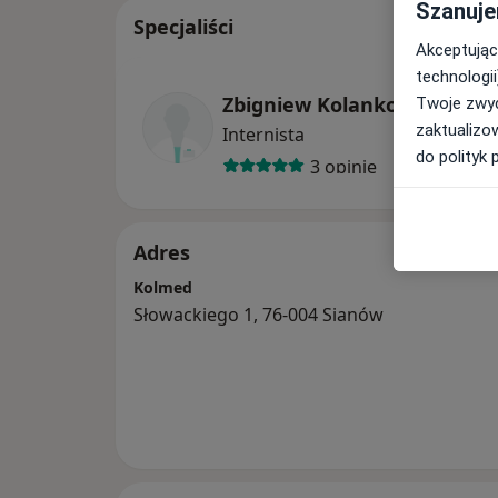
Szanuje
Specjaliści
Akceptując
technologii
Zbigniew Kolankowski
Twoje zwyc
zaktualizo
Internista
do polityk 
3 opinie
Adres
Kolmed
Słowackiego 1, 76-004 Sianów