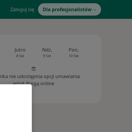
Zaloguj się
Dla profesjonalistów
Jutro
Ndz,
Pon,
Wt,
Śr,
8 Sie
9 Sie
10 Sie
11 Sie
12 Si
inika nie udostępnia opcji umawiania
wizyt drogą online