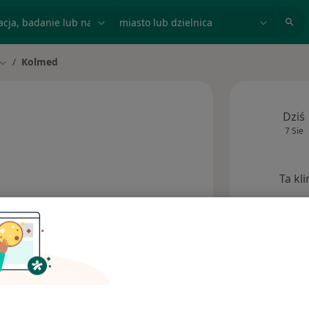
acja, badanie lub nazwisko
miasto lub dzielnica
Kolmed
Zmień miasto
Dziś
7 Sie
Ta kl
Opinie