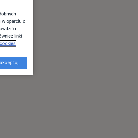
odobnych
i w oparciu o
awdzić i
wnież linki
 cookies
akceptuj