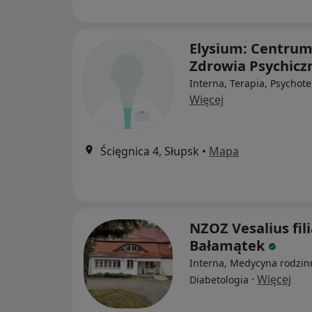
Elysium: Centru
Zdrowia Psychic
Interna, Terapia, Psychot
Więcej
Ścięgnica 4, Słupsk
•
Mapa
NZOZ Vesalius fil
Bałamątek
Interna, Medycyna rodzin
·
Więcej
Diabetologia