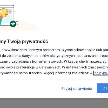
•
Mapa
240 zł
my Twoją prywatność
, pozwalasz nam i naszym partnerom używać plików cookie (lub p
) do zbierania danych do celów statystycznych i dostarczania treśc
zny
zaje przeglądania stron internetowych. W każdej chwili możesz spr
Dziś
Jutro
Ndz,
Pon,
wać swoje preferencje w ustawieniach. W ustawieniach znajdziesz ró
7 Sie
8 Sie
9 Sie
10 Sie
prywatności stron trzecich. Więcej informacji znajdziesz w
polityka
cyna
Umawianie online nie jest dostępne
Za
Edytuj ustawienia
Pokaż profil