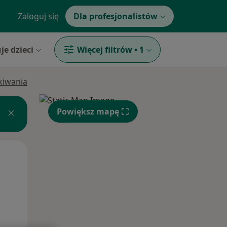
Zaloguj się
Dla profesjonalistów
je dzieci
Więcej filtrów
•
1
ukiwania
Powiększ mapę
Wt,
Śr,
Czw,
11 Sie
12 Sie
13 Sie