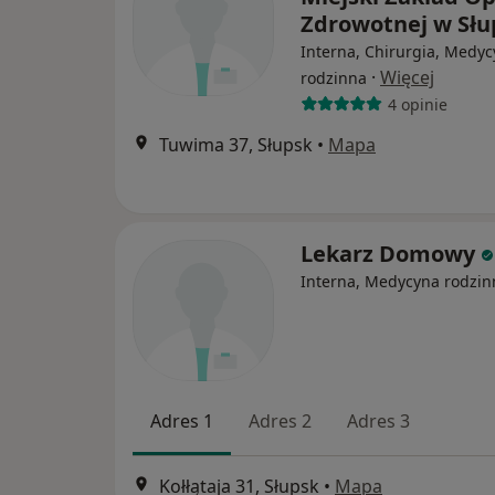
Zdrowotnej w Sł
Interna, Chirurgia, Medy
·
Więcej
rodzinna
4 opinie
Tuwima 37, Słupsk
•
Mapa
Lekarz Domowy
Interna, Medycyna rodzin
Adres 1
Adres 2
Adres 3
Kołłątaja 31, Słupsk
•
Mapa