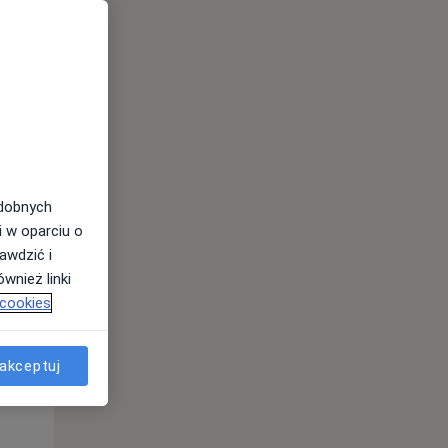
odobnych
i w oparciu o
awdzić i
Wt,
Śr,
Czw,
wnież linki
11 Sie
12 Sie
13 Sie
 cookies
akceptuj