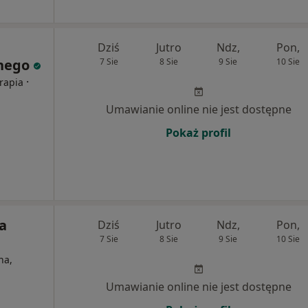
m
Dziś
Jutro
Ndz,
Pon,
znego
7 Sie
8 Sie
9 Sie
10 Sie
·
erapia
Umawianie online nie jest dostępne
Pokaż profil
ia
Dziś
Jutro
Ndz,
Pon,
7 Sie
8 Sie
9 Sie
10 Sie
na,
Umawianie online nie jest dostępne