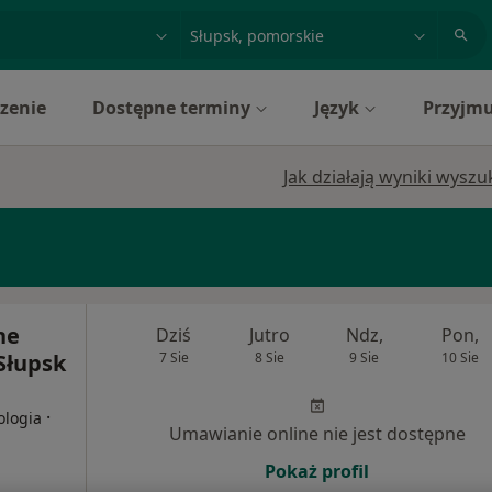
acja, badanie lub nazwisko
miasto lub dzielnica
zenie
Dostępne terminy
Język
Przyjmu
Jak działają wyniki wysz
ne
Dziś
Jutro
Ndz,
Pon,
Słupsk
7 Sie
8 Sie
9 Sie
10 Sie
·
ologia
Umawianie online nie jest dostępne
Pokaż profil