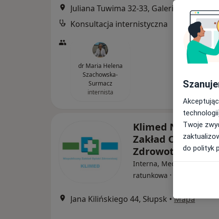
Juliana Tuwima 32-33, Galeria Słupsk - poziom 1, Słupsk
Konsultacja internistyczna
dr Maria Helena
Szachowska-
Szanuje
Surmacz
internista
Akceptując
technologii
Klimed Niepublic
Twoje zwyc
zaktualizo
Zakład Opieki
do polityk 
Zdrowotnej
Interna, Medycyna, Medy
·
Więcej
ratunkowa
Jana Kilińskiego 44, Słupsk
•
Mapa