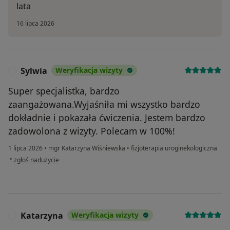
lata
16 lipca 2026
Sylwia
Weryfikacja wizyty
S
Super specjalistka, bardzo
zaangażowana.Wyjaśniła mi wszystko bardzo
dokładnie i pokazała ćwiczenia. Jestem bardzo
zadowolona z wizyty. Polecam w 100%!
1 lipca 2026
•
mgr Katarzyna Wiśniewska
•
fizjoterapia uroginekologiczna
w opinii użytkownika Sylwia
•
zgłoś nadużycie
Katarzyna
Weryfikacja wizyty
K