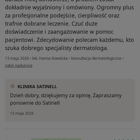
dokładnie wyjaśniony i omówiony. Ogromny plus
za profesjonalne podejście, cierpliwość oraz
trafnie dobrane leczenie. Czuć duże
doświadczenie i zaangażowanie w pomoc
pacjentowi. Zdecydowanie polecam każdemu, kto
szuka dobrego specjalisty dermatologa.
13 maja 2026
•
lek. Hanna Kowalska
•
konsultacja dermatologiczna
•
w opinii użytkownika SSB
zgłoś nadużycie
KLINIKA SATINELL
Dzień dobry, dziękujemy za opinię. Zapraszamy
ponownie do Satinell
13 maja 2026