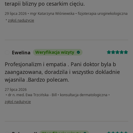
terapii blizny po cesarkim cięciu.
29 lipca 2026
•
mgr Katarzyna Wiśniewska
•
fizjoterapia uroginekologiczna
w opinii użytkownika Klaudia
•
zgłoś nadużycie
Ewelina
Weryfikacja wizyty
E
Profesjonalizm i empatia . Pani doktor byla b
zaangazowana, doradzila i wszystko dokladnie
wjasnila .Bardzo polecam.
27 lipca 2026
•
dr n. med. Ewa Trzcińska - Bill
•
konsultacja dermatologiczna
•
w opinii użytkownika Ewelina
zgłoś nadużycie