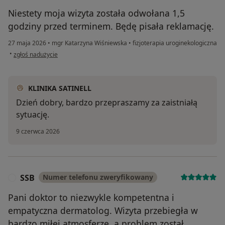
Niestety moja wizyta została odwołana 1,5
godziny przed terminem. Będę pisała reklamację.
27 maja 2026
•
mgr Katarzyna Wiśniewska
•
fizjoterapia uroginekologiczna
w opinii użytkownika Anastasiia
•
zgłoś nadużycie
KLINIKA SATINELL
Dzień dobry, bardzo przepraszamy za zaistniałą
sytuację.
9 czerwca 2026
SSB
Numer telefonu zweryfikowany
S
Pani doktor to niezwykle kompetentna i
empatyczna dermatolog. Wizyta przebiegła w
bardzo miłej atmosferze, a problem został