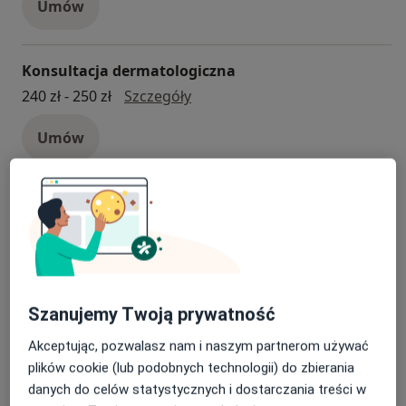
Umów
Konsultacja dermatologiczna
konsultacja dermatologiczna
240 zł - 250 zł
Szczegóły
Umów
Konsultacja z zakresu medycyny estetycznej
Konsultacja z zakresu medycyny es
Od 180 zł
Szczegóły
Umów
Szanujemy Twoją prywatność
Kwas hialuronowy
Akceptując, pozwalasz nam i naszym partnerom używać
Kwas hialuronowy
1 200 zł - 5 000 zł
Szczegóły
plików cookie (lub podobnych technologii) do zbierania
danych do celów statystycznych i dostarczania treści w
Umów