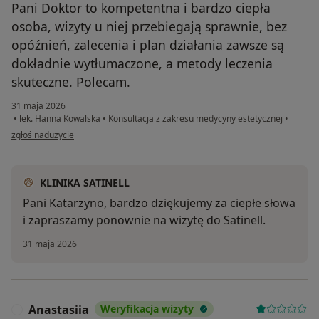
Pani Doktor to kompetentna i bardzo ciepła
osoba, wizyty u niej przebiegają sprawnie, bez
opóźnień, zalecenia i plan działania zawsze są
dokładnie wytłumaczone, a metody leczenia
skuteczne. Polecam.
31 maja 2026
•
lek. Hanna Kowalska
•
Konsultacja z zakresu medycyny estetycznej
•
w opinii użytkownika Katarzyna
zgłoś nadużycie
KLINIKA SATINELL
Pani Katarzyno, bardzo dziękujemy za ciepłe słowa
i zapraszamy ponownie na wizytę do Satinell.
31 maja 2026
Anastasiia
Weryfikacja wizyty
A