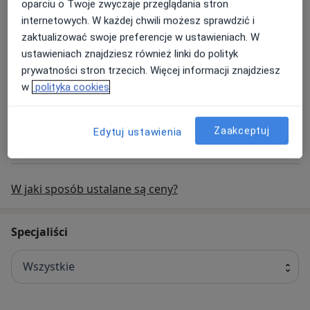
oparciu o Twoje zwyczaje przeglądania stron
internetowych. W każdej chwili możesz sprawdzić i
zaktualizować swoje preferencje w ustawieniach. W
Laserowe usuwanie blizn
ustawieniach znajdziesz również linki do polityk
laserowe usuwanie blizn
Od 300 zł
Szczegóły
prywatności stron trzecich. Więcej informacji znajdziesz
w
polityka cookies
Umów
Zaakceptuj
Edytuj ustawienia
+ 47 usług
W jaki sposób ustalane są ceny?
Specjaliści
Wszystkie