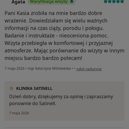
Agata
Weryfikacja wizyty
A
Pani Kasia zrobiła na mnie bardzo dobre
wrażenie. Dowiedziałam się wielu ważnych
informacji na czas ciąży, porodu i połogu.
Badanie i instruktaże - nieoceniona pomoc.
Wizyta przebiegła w komfortowej i przyjaznej
atmosferze. Mając porównanie do wizyty w innym
miejscu bardzo bardzo polecam!
w opinii użytkownika Agata
7 maja 2026
•
mgr Katarzyna Wiśniewska
•
•
zgłoś nadużycie
KLINIKA SATINELL
Dzień dobry, dziękujemy za opinię i zapraszamy
ponownie do Satinell.
7 maja 2026