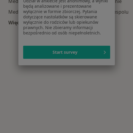
Udział w ankiecie jest anonimowy, a wyniki
Medycyna estetyczna centra medyczne w Tuszynie
będą analizowane i prezentowane
wyłącznie w formie zbiorczej. Pytania
Medycyna estetyczna centra medyczne w Andrespolu
dotyczące nastolatków są skierowane
wyłącznie do rodziców lub opiekunów
Więcej (1)
prawnych. Nie zbieramy informacji
Więcej w kategorii: Centra medyczne Medycyna 
bezpośrednio od osób niepełnoletnich.
Start survey