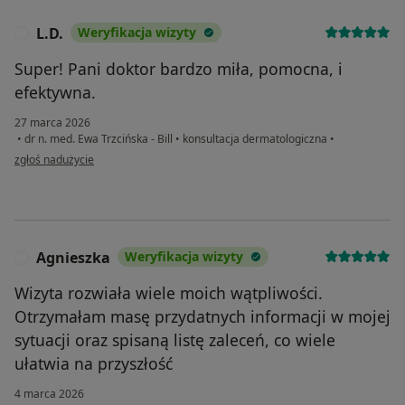
L.D.
Weryfikacja wizyty
L
Super! Pani doktor bardzo miła, pomocna, i
efektywna.
27 marca 2026
•
dr n. med. Ewa Trzcińska - Bill
•
konsultacja dermatologiczna
•
w opinii użytkownika L.D.
zgłoś nadużycie
Agnieszka
Weryfikacja wizyty
A
Wizyta rozwiała wiele moich wątpliwości.
Otrzymałam masę przydatnych informacji w mojej
sytuacji oraz spisaną listę zaleceń, co wiele
ułatwia na przyszłość
4 marca 2026