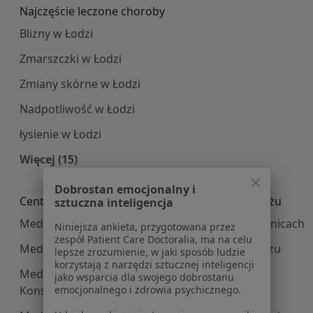
Najczęście leczone choroby
Blizny w Łodzi
Zmarszczki w Łodzi
Zmiany skórne w Łodzi
Nadpotliwość w Łodzi
łysienie w Łodzi
Więcej (15)
Więcej w kategorii: Najczęście leczone choroby
Dobrostan emocjonalny i
Centra medyczne Medycyna estetyczna w pobliżu
sztuczna inteligencja
Medycyna estetyczna centra medyczne w Pabianicach
Niniejsza ankieta, przygotowana przez
zespół Patient Care Doctoralia, ma na celu
Medycyna estetyczna centra medyczne w Zgierzu
lepsze zrozumienie, w jaki sposób ludzie
korzystają z narzędzi sztucznej inteligencji
Medycyna estetyczna centra medyczne w
jako wsparcia dla swojego dobrostanu
emocjonalnego i zdrowia psychicznego.
Konstantynowie Łódzkim