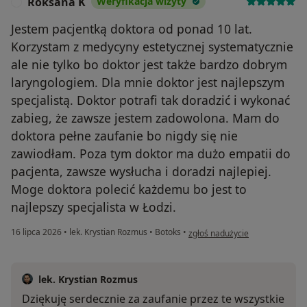
Roksana K
Weryfikacja wizyty
R
Jestem pacjentką doktora od ponad 10 lat.
Korzystam z medycyny estetycznej systematycznie
ale nie tylko bo doktor jest także bardzo dobrym
laryngologiem. Dla mnie doktor jest najlepszym
specjalistą. Doktor potrafi tak doradzić i wykonać
zabieg, że zawsze jestem zadowolona. Mam do
doktora pełne zaufanie bo nigdy się nie
zawiodłam. Poza tym doktor ma dużo empatii do
pacjenta, zawsze wysłucha i doradzi najlepiej.
Moge doktora polecić każdemu bo jest to
najlepszy specjalista w Łodzi.
w opinii użytkownika Roksana K
16 lipca 2026
•
lek. Krystian Rozmus
•
Botoks
•
zgłoś nadużycie
lek. Krystian Rozmus
Dziękuję serdecznie za zaufanie przez te wszystkie