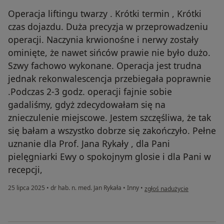
Operacja liftingu twarzy . Krótki termin , Krótki
czas dojazdu. Duża precyzja w przeprowadzeniu
operacji. Naczynia krwionośne i nerwy zostały
ominięte, że nawet sińców prawie nie było dużo.
Szwy fachowo wykonane. Operacja jest trudna
jednak rekonwalescencja przebiegała poprawnie
.Podczas 2-3 godz. operacji fajnie sobie
gadaliśmy, gdyż zdecydowałam się na
znieczulenie miejscowe. Jestem szczęśliwa, że tak
się bałam a wszystko dobrze się zakończyło. Pełne
uznanie dla Prof. Jana Rykały , dla Pani
pielęgniarki Ewy o spokojnym glosie i dla Pani w
recepcji,
w opinii użytkownika Maria
25 lipca 2025
•
dr hab. n. med. Jan Rykała
•
Inny
•
zgłoś nadużycie