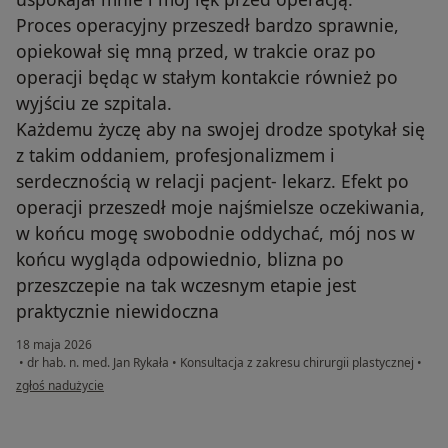
Proces operacyjny przeszedł bardzo sprawnie,
opiekował się mną przed, w trakcie oraz po
operacji będąc w stałym kontakcie również po
wyjściu ze szpitala.
Każdemu życzę aby na swojej drodze spotykał się
z takim oddaniem, profesjonalizmem i
serdecznością w relacji pacjent- lekarz. Efekt po
operacji przeszedł moje najśmielsze oczekiwania,
w końcu mogę swobodnie oddychać, mój nos w
końcu wygląda odpowiednio, blizna po
przeszczepie na tak wczesnym etapie jest
praktycznie niewidoczna
18 maja 2026
•
dr hab. n. med. Jan Rykała
•
Konsultacja z zakresu chirurgii plastycznej
•
w opinii użytkownika WERONIKA
zgłoś nadużycie