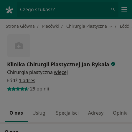
Me
Czego szukasz?
Strona Główna
Placówki
Chirurgia Plastyczna
Łódź
Zmień mias
Klinika Chirurgii Plastycznej Jan Rykała
Chirurgia plastyczna
więcej
Łódź
1 adres
29 opinii
O nas
Usługi
Specjaliści
Adresy
Opinie
O nas