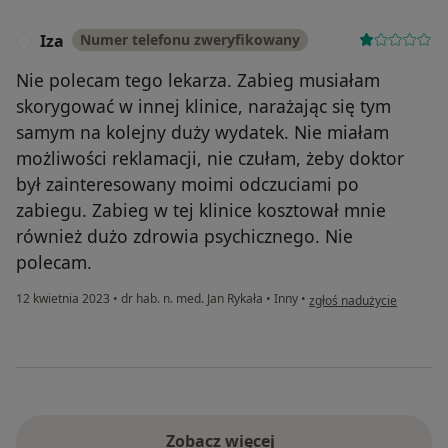
Iza
Numer telefonu zweryfikowany
I
Nie polecam tego lekarza. Zabieg musiałam
skorygować w innej klinice, narażając się tym
samym na kolejny duży wydatek. Nie miałam
możliwości reklamacji, nie czułam, żeby doktor
był zainteresowany moimi odczuciami po
zabiegu. Zabieg w tej klinice kosztował mnie
również dużo zdrowia psychicznego. Nie
polecam.
w opinii użytkownika Iza
12 kwietnia 2023
•
dr hab. n. med. Jan Rykała
•
Inny
•
zgłoś nadużycie
Zobacz więcej