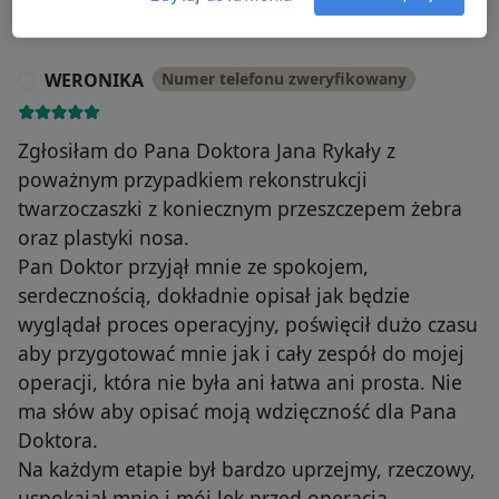
WERONIKA
Numer telefonu zweryfikowany
W
Zgłosiłam do Pana Doktora Jana Rykały z
poważnym przypadkiem rekonstrukcji
twarzoczaszki z koniecznym przeszczepem żebra
oraz plastyki nosa.
Pan Doktor przyjął mnie ze spokojem,
serdecznością, dokładnie opisał jak będzie
wyglądał proces operacyjny, poświęcił dużo czasu
aby przygotować mnie jak i cały zespół do mojej
operacji, która nie była ani łatwa ani prosta. Nie
ma słów aby opisać moją wdzięczność dla Pana
Doktora.
Na każdym etapie był bardzo uprzejmy, rzeczowy,
uspokajał mnie i mój lęk przed operacją.