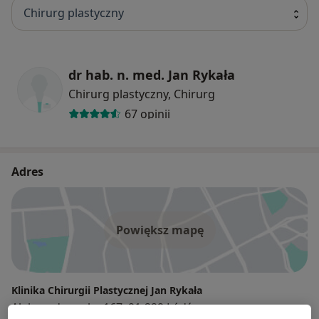
Chirurg plastyczny
dr hab. n. med. Jan Rykała
Chirurg plastyczny, Chirurg
67 opinii
Adres
Powiększ mapę
Klinika Chirurgii Plastycznej Jan Rykała
Aleksandrowska 167, 91-229 Łódź