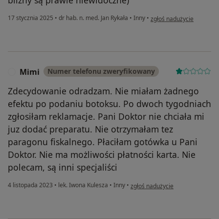
blizny są prawie niewidoczne)
w opinii użytkownika MA
17 stycznia 2025
•
dr hab. n. med. Jan Rykała
•
Inny
•
zgłoś nadużycie
Mimi
Numer telefonu zweryfikowany
M
Zdecydowanie odradzam. Nie miałam żadnego
efektu po podaniu botoksu. Po dwoch tygodniach
zgłosiłam reklamacje. Pani Doktor nie chciała mi
juz dodać preparatu. Nie otrzymałam tez
paragonu fiskalnego. Płaciłam gotówka u Pani
Doktor. Nie ma możliwości płatności karta. Nie
polecam, są inni specjaliści
w opinii użytkownika Mimi
4 listopada 2023
•
lek. Iwona Kulesza
•
Inny
•
zgłoś nadużycie