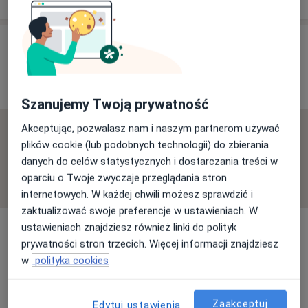
Opinie o specjalistach (29)
29 opinii
Szanujemy Twoją prywatność
Akceptując, pozwalasz nam i naszym partnerom używać
Sprawdzamy wszystkie opinie. Moderujemy je
plików cookie (lub podobnych technologii) do zbierania
zgodnie z naszymi zasadami, dowiedz się więcej o
danych do celów statystycznych i dostarczania treści w
opiniach i sposobie obliczania gwiazdek na
oparciu o Twoje zwyczaje przeglądania stron
Dowiedz się więcej o opiniach
Dowiedz się więcej
internetowych. W każdej chwili możesz sprawdzić i
zaktualizować swoje preferencje w ustawieniach. W
ustawieniach znajdziesz również linki do polityk
prywatności stron trzecich. Więcej informacji znajdziesz
w
polityka cookies
Szukaj w opiniach
Zaakceptuj
Edytuj ustawienia