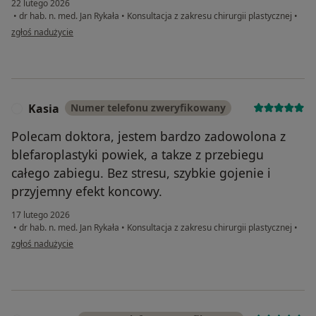
22 lutego 2026
•
dr hab. n. med. Jan Rykała
•
Konsultacja z zakresu chirurgii plastycznej
•
w opinii użytkownika Anna B
zgłoś nadużycie
Kasia
Numer telefonu zweryfikowany
K
Polecam doktora, jestem bardzo zadowolona z
blefaroplastyki powiek, a takze z przebiegu
całego zabiegu. Bez stresu, szybkie gojenie i
przyjemny efekt koncowy.
17 lutego 2026
•
dr hab. n. med. Jan Rykała
•
Konsultacja z zakresu chirurgii plastycznej
•
w opinii użytkownika Kasia
zgłoś nadużycie