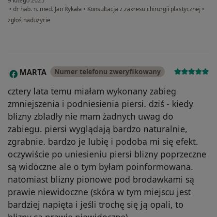
9 lutego 2025
•
dr hab. n. med. Jan Rykała
•
Konsultacja z zakresu chirurgii plastycznej
•
w opinii użytkownika Kasia
zgłoś nadużycie
MARTA
Numer telefonu zweryfikowany
M
cztery lata temu miałam wykonany zabieg
zmniejszenia i podniesienia piersi. dziś - kiedy
blizny zbladły nie mam żadnych uwag do
zabiegu. piersi wyglądają bardzo naturalnie,
zgrabnie. bardzo je lubię i podoba mi się efekt.
oczywiście po uniesieniu piersi blizny poprzeczne
są widoczne ale o tym byłam poinformowana.
natomiast blizny pionowe pod brodawkami są
prawie niewidoczne (skóra w tym miejscu jest
bardziej napięta i jeśli trochę się ją opali, to