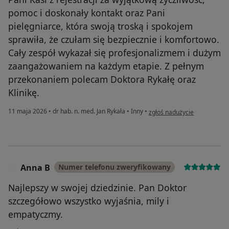
pomoc i doskonały kontakt oraz Pani
pielęgniarce, która swoją troską i spokojem
sprawiła, że czułam się bezpiecznie i komfortowo.
Cały zespół wykazał się profesjonalizmem i dużym
zaangażowaniem na każdym etapie. Z pełnym
przekonaniem polecam Doktora Rykałę oraz
Klinikę.
w opinii użytkownika Katarz
11 maja 2026
•
dr hab. n. med. Jan Rykała
•
Inny
•
zgłoś nadużycie
Anna B
Numer telefonu zweryfikowany
A
Najlepszy w swojej dziedzinie. Pan Doktor
szczegółowo wszystko wyjaśnia, mily i
empatyczmy.