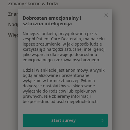
Zmiany skórne w Łodzi
Znamiona w Łodzi
Dobrostan emocjonalny i
sztuczna inteligencja
Nadpotliwość w Łodzi
Niniejsza ankieta, przygotowana przez
Więcej (15)
zespół Patient Care Doctoralia, ma na celu
Więcej w kategorii: Najczęście leczone choroby
lepsze zrozumienie, w jaki sposób ludzie
korzystają z narzędzi sztucznej inteligencji
jako wsparcia dla swojego dobrostanu
emocjonalnego i zdrowia psychicznego.
Udział w ankiecie jest anonimowy, a wyniki
będą analizowane i prezentowane
wyłącznie w formie zbiorczej. Pytania
dotyczące nastolatków są skierowane
wyłącznie do rodziców lub opiekunów
prawnych. Nie zbieramy informacji
bezpośrednio od osób niepełnoletnich.
Start survey