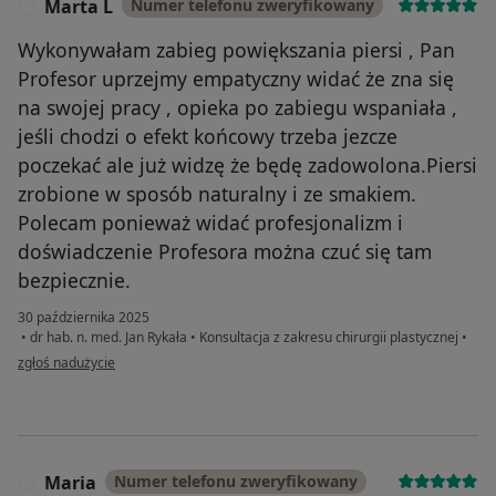
Marta L
Numer telefonu zweryfikowany
M
Wykonywałam zabieg powiększania piersi , Pan
Profesor uprzejmy empatyczny widać że zna się
na swojej pracy , opieka po zabiegu wspaniała ,
jeśli chodzi o efekt końcowy trzeba jezcze
poczekać ale już widzę że będę zadowolona.Piersi
zrobione w sposób naturalny i ze smakiem.
Polecam ponieważ widać profesjonalizm i
doświadczenie Profesora można czuć się tam
bezpiecznie.
30 października 2025
•
dr hab. n. med. Jan Rykała
•
Konsultacja z zakresu chirurgii plastycznej
•
w opinii użytkownika Marta L
zgłoś nadużycie
Maria
Numer telefonu zweryfikowany
M