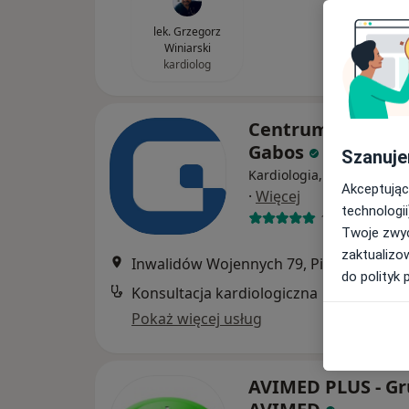
lek. Grzegorz
Winiarski
kardiolog
Centrum Medycz
Gabos
Szanuje
Kardiologia, Ginekologia, 
Akceptując
·
Więcej
technologii
1428 opinii
Twoje zwyc
zaktualizo
Inwalidów Wojennych 79, Piekary Śląski
do polityk 
Konsultacja kardiologiczna
Pokaż więcej usług
AVIMED PLUS - G