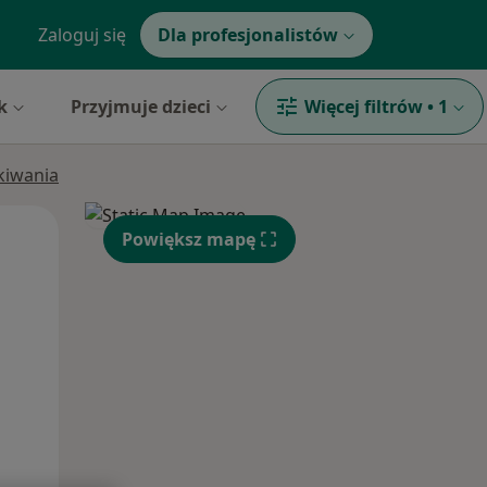
Zaloguj się
Dla profesjonalistów
k
Przyjmuje dzieci
Więcej filtrów
•
1
ukiwania
Wt,
Śr,
Czw,
Powiększ mapę
11 Sie
12 Sie
13 Sie