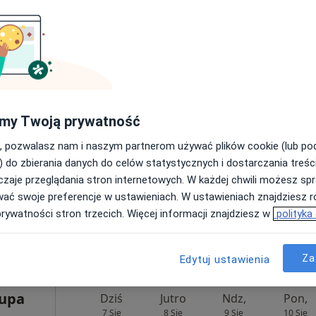
ne
Dziś
Jutro
Ndz,
Pon,
7 Sie
8 Sie
9 Sie
10 Sie
my Twoją prywatność
Chirurgia
, pozwalasz nam i naszym partnerom używać plików cookie (lub p
Umawianie online nie jest dostępne
) do zbierania danych do celów statystycznych i dostarczania treśc
zaje przeglądania stron internetowych. W każdej chwili możesz spr
Pokaż profil
wać swoje preferencje w ustawieniach. W ustawieniach znajdziesz ró
e
•
Mapa
prywatności stron trzecich. Więcej informacji znajdziesz w
polityka
250 zł
Za
Edytuj ustawienia
rupa
Dziś
Jutro
Ndz,
Pon,
7 Sie
8 Sie
9 Sie
10 Sie