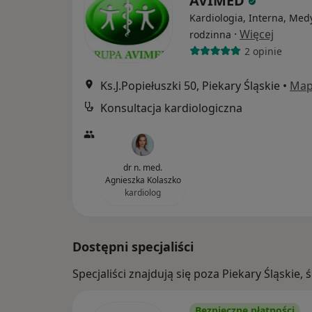
AVIMED
Kardiologia, Interna, Med
·
Więcej
rodzinna
2 opinie
Ks.J.Popiełuszki 50, Piekary Śląskie
•
Ma
Konsultacja kardiologiczna
dr n. med.
Agnieszka Kolaszko
kardiolog
Dostępni specjaliści
Specjaliści znajdują się poza Piekary Śląskie
Bezpieczne płatności