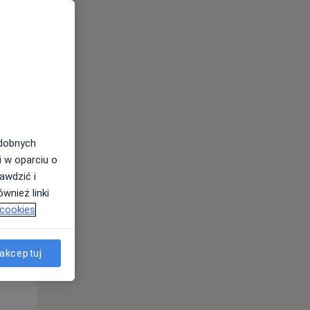
Wt,
Śr,
Czw,
11 Sie
12 Sie
13 Sie
odobnych
i w oparciu o
awdzić i
wnież linki
 cookies
akceptuj
Wt,
Śr,
Czw,
11 Sie
12 Sie
13 Sie