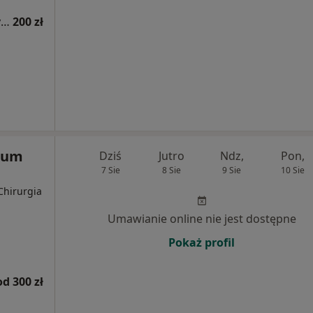
Konsultacja kardiologiczna (kolejna wizyta)
200 zł
rum
Dziś
Jutro
Ndz,
Pon,
7 Sie
8 Sie
9 Sie
10 Sie
Chirurgia
Umawianie online nie jest dostępne
Pokaż profil
od 300 zł