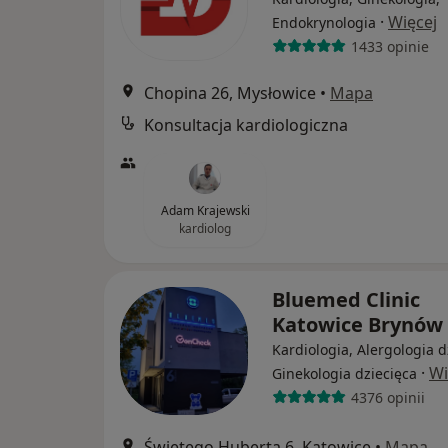
·
Więcej
Endokrynologia
1433 opinie
Chopina 26, Mysłowice
•
Mapa
Konsultacja kardiologiczna
Adam Krajewski
kardiolog
Bluemed Clinic
Katowice Brynów
Kardiologia, Alergologia d
·
Wi
Ginekologia dziecięca
4376 opinii
Świętego Huberta 6, Katowice
•
Mapa