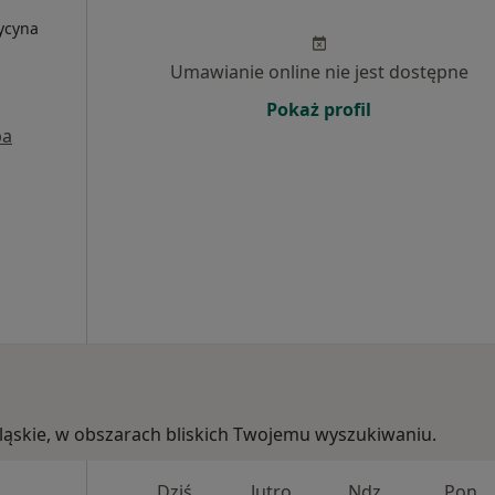
ycyna
Umawianie online nie jest dostępne
Pokaż profil
pa
, śląskie, w obszarach bliskich Twojemu wyszukiwaniu.
Dziś
Jutro
Ndz,
Pon,