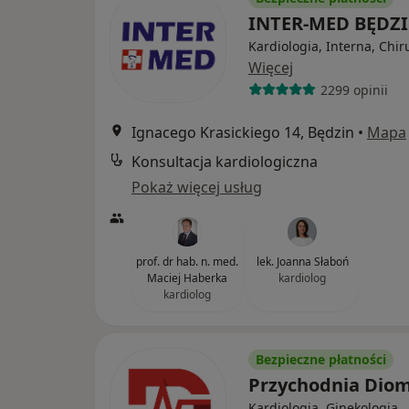
INTER-MED BĘDZ
Kardiologia, Interna, Chir
Więcej
2299 opinii
Ignacego Krasickiego 14, Będzin
•
Mapa
Konsultacja kardiologiczna
Pokaż więcej usług
prof. dr hab. n. med.
lek. Joanna Słaboń
Maciej Haberka
kardiolog
kardiolog
Bezpieczne płatności
Przychodnia Dio
Kardiologia, Ginekologia,