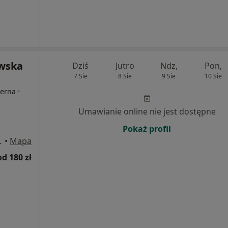
owska
Dziś
Jutro
Ndz,
Pon,
7 Sie
8 Sie
9 Sie
10 Sie
·
terna
Umawianie online nie jest dostępne
Pokaż profil
wa Górnicza
•
Mapa
od 180 zł