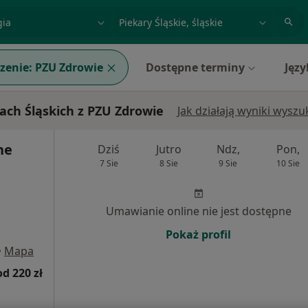
acja, badanie lub nazwisko
miasto lub dzielnica
zenie:
PZU Zdrowie
Dostępne terminy
Języ
ach Śląskich z PZU Zdrowie
Jak działają wyniki wysz
ne
Dziś
Jutro
Ndz,
Pon,
7 Sie
8 Sie
9 Sie
10 Sie
Umawianie online nie jest dostępne
Pokaż profil
•
Mapa
od 220 zł