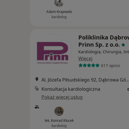
Adam Krajewski
kardiolog
Poliklinika Dąbr
Prinn Sp. z o.o.
Kardiologia, Chirurgia, In
Więcej
617 opinii
Al. Józefa Piłsudskiego 92, Dąbro
Konsultacja kardiologiczna
Pokaż więcej usług
lek. Konrad Klocek
kardiolog