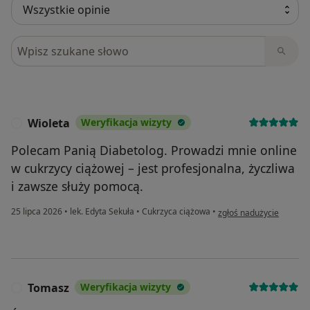
Szukaj w opiniach
Wioleta
Weryfikacja wizyty
W
Polecam Panią Diabetolog. Prowadzi mnie online
w cukrzycy ciążowej – jest profesjonalna, życzliwa
i zawsze służy pomocą.
w opinii użytkownika Wi
25 lipca 2026
•
lek. Edyta Sekuła
•
Cukrzyca ciążowa
•
zgłoś nadużycie
Tomasz
Weryfikacja wizyty
T