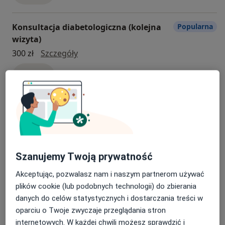
Konsultacja diabetologiczna (kolejna
Popularna
wizyta)
konsultacja diabetologiczna (kolejna w
300 zł
Szczegóły
Umów
Konsultacja diabetologiczna
Popularna
(pierwsza wizyta)
konsultacja diabetologiczna (pierwsza 
450 zł
Szczegóły
Szanujemy Twoją prywatność
Umów
Akceptując, pozwalasz nam i naszym partnerom używać
plików cookie (lub podobnych technologii) do zbierania
Cukrzyca ciążowa (pierwsza wizyta)
Popularna
danych do celów statystycznych i dostarczania treści w
Cukrzyca ciążowa (pierwsza wizyta)
450 zł
Szczegóły
oparciu o Twoje zwyczaje przeglądania stron
internetowych. W każdej chwili możesz sprawdzić i