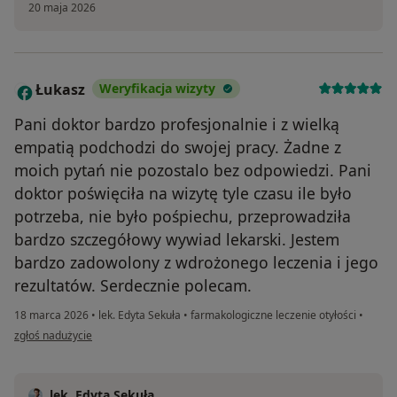
20 maja 2026
Łukasz
Weryfikacja wizyty
Ł
Pani doktor bardzo profesjonalnie i z wielką
empatią podchodzi do swojej pracy. Żadne z
moich pytań nie pozostalo bez odpowiedzi. Pani
doktor poświęciła na wizytę tyle czasu ile było
potrzeba, nie było pośpiechu, przeprowadziła
bardzo szczegółowy wywiad lekarski. Jestem
bardzo zadowolony z wdrożonego leczenia i jego
rezultatów. Serdecznie polecam.
18 marca 2026
•
lek. Edyta Sekuła
•
farmakologiczne leczenie otyłości
•
w opinii użytkownika Łukasz
zgłoś nadużycie
lek. Edyta Sekuła