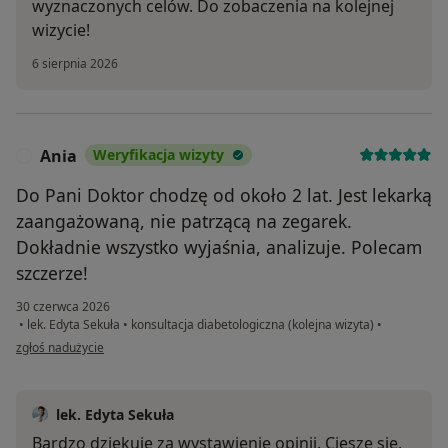
wyznaczonych celów. Do zobaczenia na kolejnej
wizycie!
6 sierpnia 2026
Ania
Weryfikacja wizyty
A
Do Pani Doktor chodzę od około 2 lat. Jest lekarką
zaangażowaną, nie patrzącą na zegarek.
Dokładnie wszystko wyjaśnia, analizuje. Polecam
szczerze!
30 czerwca 2026
•
lek. Edyta Sekuła
•
konsultacja diabetologiczna (kolejna wizyta)
•
w opinii użytkownika Ania
zgłoś nadużycie
lek. Edyta Sekuła
Bardzo dziękuję za wystawienie opinii. Cieszę się,