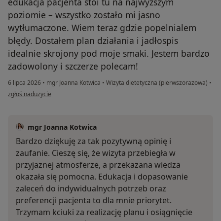
edukacja pacjenta stoi tu na najwyższym
poziomie – wszystko zostało mi jasno
wytłumaczone. Wiem teraz gdzie popelnialem
błędy. Dostałem plan działania i jadłospis
idealnie skrojony pod moje smaki. Jestem bardzo
zadowolony i szczerze polecam!
6 lipca 2026
•
mgr Joanna Kotwica
•
Wizyta dietetyczna (pierwszorazowa)
•
w opinii użytkownika Zadowolony Pacjent
zgłoś nadużycie
mgr Joanna Kotwica
Bardzo dziękuję za tak pozytywną opinię i
zaufanie. Cieszę się, że wizyta przebiegła w
przyjaznej atmosferze, a przekazana wiedza
okazała się pomocna. Edukacja i dopasowanie
zaleceń do indywidualnych potrzeb oraz
preferencji pacjenta to dla mnie priorytet.
Trzymam kciuki za realizację planu i osiągnięcie