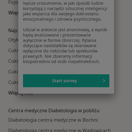
Fizjoterapia centra medyczne w Krakowie
lepsze zrozumienie, w jaki sposób ludzie
korzystają z narzędzi sztucznej inteligencji
Więcej (12)
jako wsparcia dla swojego dobrostanu
Więcej w kategorii: Najpopularniesze centra m
emocjonalnego i zdrowia psychicznego.
Udział w ankiecie jest anonimowy, a wyniki
Najczęście leczone choroby
będą analizowane i prezentowane
Otyłość w Krakowie
wyłącznie w formie zbiorczej. Pytania
dotyczące nastolatków są skierowane
Cukrzyca w Krakowie
wyłącznie do rodziców lub opiekunów
prawnych. Nie zbieramy informacji
Cukrzyca ciążowa w Krakowie
bezpośrednio od osób niepełnoletnich.
Cukrzyca typu 2 w Krakowie
Start survey
Cukrzyca typu 1 w Krakowie
Więcej (15)
Więcej w kategorii: Najczęście leczone choroby
Centra medyczne Diabetologia w pobliżu
Diabetologia centra medyczne w Bochni
Diabetologia centra medyczne w Wadowicach