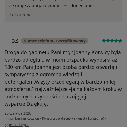
że moje zaangażowanie jest doceniane:-)
23 lipca 2026
O.S
Numer telefonu zweryfikowany
O
Droga do gabinetu Pani mgr Joanny Kotwicy była
bardzo odległa... w moim przpadku wynosiła aż
130 km.Pani Joanna jest osobą bardzo otwartą i
sympatyczną z ogromną wiedzą i
potencjałem.Wizyty przebiegają w bardzo miłej
atmosferze.I najważniejsze -ja na każdym kroku w
codziennych czynnościach czuję jej
wsparcie.Dziękuję.
20 czerwca 2026
•
mgr Joanna Kotwica
•
Konsultacja dietetyka (wizyta kontrolna)
•
w opinii użytkownika O.S
zgłoś nadużycie