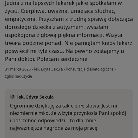
Jedna z najlepszych lekarek jakie spotkałam w
życiu. Cierpliwa, uważna, umiejąca słuchać,
empatyczna. Przyszłam z trudną sprawą dotyczącą
dorosłego dziecka z autyzmem, wyszłam
uspokojona z głową piękna informacji. Wizyta
trwała godzinę ponad. Nie pamiętam kiedy lekarz
poświęcił mi tyle czasu. Na pewno zostajemy u
Pani doktor. Polecam serdecznie
31 marca 2026
•
lek. Edyta Sekuła
•
konsultacja diabetologiczna
•
w opinii użytkownika Agnieszka
zgłoś nadużycie
lek. Edyta Sekuła
Ogromnie dziękuję za tak ciepłe słowa. Jest mi
niezmiernie miło, że wizyta przyniosła Pani spokój
i potrzebne odpowiedzi – to dla mnie
najważniejsza nagroda za moją pracę.