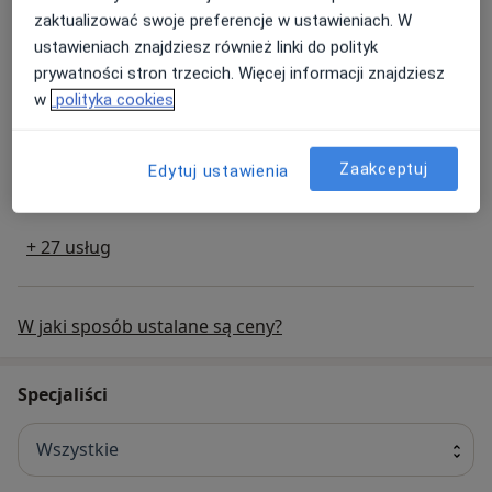
Umów
zaktualizować swoje preferencje w ustawieniach. W
ustawieniach znajdziesz również linki do polityk
prywatności stron trzecich. Więcej informacji znajdziesz
Leczenie otyłości - wizyta pierwsza
Popularna
w
polityka cookies
Leczenie otyłości - wizyta pierwsza
450 zł
Szczegóły
Zaakceptuj
Edytuj ustawienia
Umów
+ 27 usług
W jaki sposób ustalane są ceny?
Specjaliści
Wszystkie