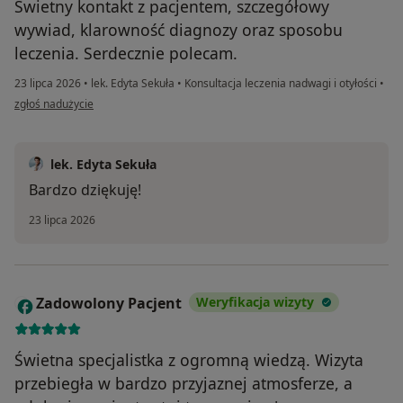
Świetny kontakt z pacjentem, szczegółowy
wywiad, klarowność diagnozy oraz sposobu
leczenia. Serdecznie polecam.
23 lipca 2026
•
lek. Edyta Sekuła
•
Konsultacja leczenia nadwagi i otyłości
•
w opinii użytkownika Tomasz
zgłoś nadużycie
lek. Edyta Sekuła
Bardzo dziękuję!
23 lipca 2026
Zadowolony Pacjent
Weryfikacja wizyty
Z
Świetna specjalistka z ogromną wiedzą. Wizyta
przebiegła w bardzo przyjaznej atmosferze, a