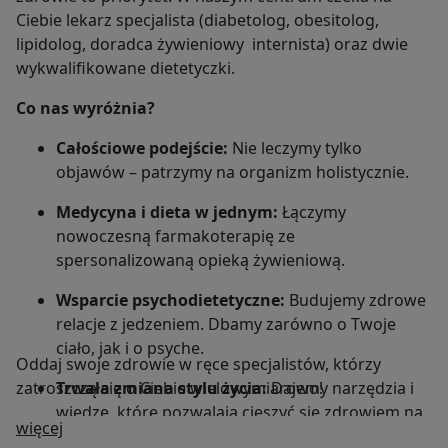
Ciebie lekarz specjalista (diabetolog, obesitolog,
lipidolog, doradca żywieniowy internista) oraz dwie
wykwalifikowane dietetyczki.
Co nas wyróżnia?
Całościowe podejście:
Nie leczymy tylko
objawów – patrzymy na organizm holistycznie.
Medycyna i dieta w jednym:
Łączymy
nowoczesną farmakoterapię ze
spersonalizowaną opieką żywieniową.
Wsparcie psychodietetyczne:
Budujemy zdrowe
relacje z jedzeniem. Dbamy zarówno o Twoje
ciało, jak i o psyche.
Oddaj swoje zdrowie w ręce specjalistów, którzy
zatroszczą się o Ciebie wielowymiarowo!
Trwała zmiana stylu życia:
Dajemy narzędzia i
wiedzę, które pozwalają cieszyć się zdrowiem na
O nas
więcej
lata.