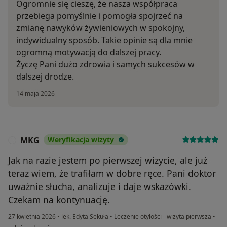
Ogromnie się cieszę, że nasza współpraca
przebiega pomyślnie i pomogła spojrzeć na
zmianę nawyków żywieniowych w spokojny,
indywidualny sposób. Takie opinie są dla mnie
ogromną motywacją do dalszej pracy.
Życzę Pani dużo zdrowia i samych sukcesów w
dalszej drodze.
14 maja 2026
MKG
Weryfikacja wizyty
M
Jak na razie jestem po pierwszej wizycie, ale już
teraz wiem, że trafiłam w dobre ręce. Pani doktor
uważnie słucha, analizuje i daje wskazówki.
Czekam na kontynuację.
27 kwietnia 2026
•
lek. Edyta Sekuła
•
Leczenie otyłości - wizyta pierwsza
•
w opinii użytkownika MKG