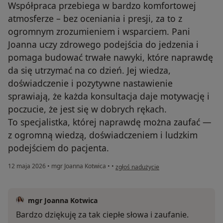
Współpraca przebiega w bardzo komfortowej
atmosferze – bez oceniania i presji, za to z
ogromnym zrozumieniem i wsparciem. Pani
Joanna uczy zdrowego podejścia do jedzenia i
pomaga budować trwałe nawyki, które naprawdę
da się utrzymać na co dzień. Jej wiedza,
doświadczenie i pozytywne nastawienie
sprawiają, że każda konsultacja daje motywację i
poczucie, że jest się w dobrych rękach.
To specjalistka, której naprawdę można zaufać —
z ogromną wiedzą, doświadczeniem i ludzkim
podejściem do pacjenta.
w opinii użytkownika Ewelina
12 maja 2026
•
mgr Joanna Kotwica
•
•
zgłoś nadużycie
mgr Joanna Kotwica
Bardzo dziękuję za tak ciepłe słowa i zaufanie.