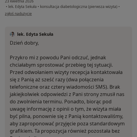
23 kwietnia 2026
•
lek. Edyta Sekuła
•
konsultacja diabetologiczna (pierwsza wizyta)
•
w opinii użytkownika M.
zgłoś nadużycie
lek. Edyta Sekuła
Dzień dobry,
Przykro mi z powodu Pani odczuć, jednak
chciałabym sprostować przebieg tej sytuacji.
Przed odwołaniem wizyty recepcja kontaktowała
się z Panią aż sześć razy (dwa połączenia
telefoniczne oraz cztery wiadomości SMS). Brak
jakiejkolwiek odpowiedzi z Pani strony zmusił nas
do zwolnienia terminu. Ponadto, biorąc pod
uwagę informację z opinii o tym, że wizyta miała
być pilna, ponownie się z Panią kontaktowaliśmy,
aby zaproponować przyjęcie poza standardowym
grafikiem. Ta propozycja również pozostała bez