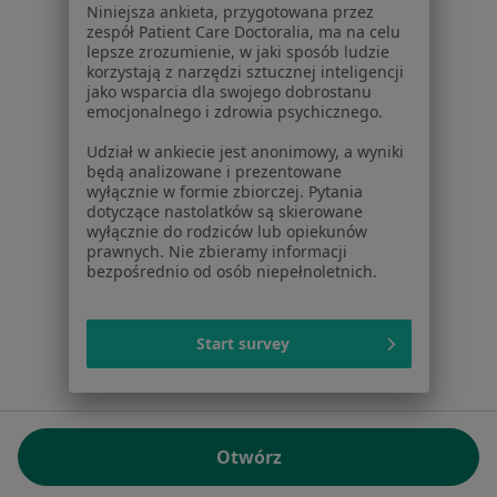
Niniejsza ankieta, przygotowana przez
NIP: ⁠7010224868
zespół Patient Care Doctoralia, ma na celu
lepsze zrozumienie, w jaki sposób ludzie
KRS: ⁠0000347997
korzystają z narzędzi sztucznej inteligencji
REGON: ⁠142276657
jako wsparcia dla swojego dobrostanu
emocjonalnego i zdrowia psychicznego.
Sąd Rejonowy dla m.st. Warszawy w Warszawie XII
Udział w ankiecie jest anonimowy, a wyniki
Wydział Gospodarczy KRS
będą analizowane i prezentowane
wyłącznie w formie zbiorczej. Pytania
Facebook
otwiera się w nowej karcie
dotyczące nastolatków są skierowane
wyłącznie do rodziców lub opiekunów
prawnych. Nie zbieramy informacji
bezpośrednio od osób niepełnoletnich.
otwiera się w nowej karcie
otwiera się w nowej karcie
otwiera się w nowej karcie
otwiera się w nowej karci
otwiera się
otwi
Polska
,
Türkiye
,
España
,
Italia
,
Deutschland
,
Česko
,
otwiera się w nowej karcie
otwiera się w nowej karcie
otwiera się w nowej karcie
otwiera się w nowej kar
otwiera się 
otwier
Portugal
,
México
,
Chile
,
Brasil
,
Argentina
,
Perú
,
Start survey
otwiera się w nowej karc
Colombia
Płatności kartą
ROZPORZĄDZENIE (UE) 2022/2065 (DSA) art. 24:
Otwórz
15.395.179 użytkowników/miesiąc - Czerwiec 2026