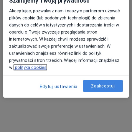
Szanujemy Twoją prywatność
Akceptując, pozwalasz nam i naszym partnerom używać
plików cookie (lub podobnych technologii) do zbierania
Nasza średnia ocena na App Store to 4.9 i 4.1 na
Nie znaleźliśmy specjalistów spełniających
danych do celów statystycznych i dostarczania treści w
Google Play Store
podane kryteria
oparciu o Twoje zwyczaje przeglądania stron
internetowych. W każdej chwili możesz sprawdzić i
Spróbuj zmienić wybraną lokalizację lub wypróbuj
zaktualizować swoje preferencje w ustawieniach. W
konsultacje online ze specjalistami z całego kraju.
ustawieniach znajdziesz również linki do polityk
prywatności stron trzecich. Więcej informacji znajdziesz
Zmień lokalizację
w
polityka cookies
Poszukaj konsultacji online
Zaakceptuj
Edytuj ustawienia
Serwis