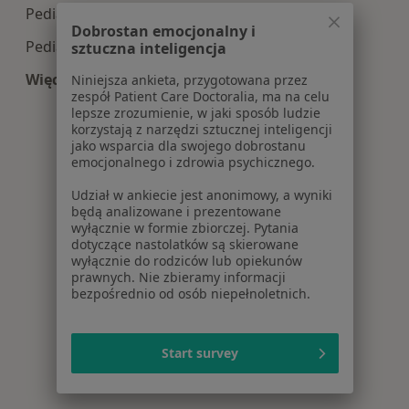
Pediatria centra medyczne w Namysłowie
Dobrostan emocjonalny i
Pediatria centra medyczne w Kępnie
sztuczna inteligencja
Więcej (13)
Niniejsza ankieta, przygotowana przez
zespół Patient Care Doctoralia, ma na celu
Więcej w kategorii: Centra medyczne Pediatria 
lepsze zrozumienie, w jaki sposób ludzie
korzystają z narzędzi sztucznej inteligencji
jako wsparcia dla swojego dobrostanu
emocjonalnego i zdrowia psychicznego.
Udział w ankiecie jest anonimowy, a wyniki
będą analizowane i prezentowane
wyłącznie w formie zbiorczej. Pytania
dotyczące nastolatków są skierowane
wyłącznie do rodziców lub opiekunów
prawnych. Nie zbieramy informacji
bezpośrednio od osób niepełnoletnich.
Start survey