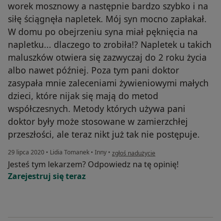
worek mosznowy a następnie bardzo szybko i na
siłę ściągnęła napletek. Mój syn mocno zapłakał.
W domu po obejrzeniu syna miał pęknięcia na
napletku... dlaczego to zrobiła!? Napletek u takich
maluszków otwiera się zazwyczaj do 2 roku życia
albo nawet później. Poza tym pani doktor
zasypała mnie zaleceniami żywieniowymi małych
dzieci, które nijak się mają do metod
współczesnych. Metody których używa pani
doktor były może stosowane w zamierzchłej
przeszłości, ale teraz nikt już tak nie postępuje.
w opinii użytkownika Konto zostało usun
29 lipca 2020
•
Lidia Tomanek
•
Inny
•
zgłoś nadużycie
Jesteś tym lekarzem? Odpowiedz na tę opinię!
Zarejestruj się teraz