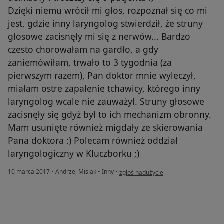
Dzięki niemu wrócił mi głos, rozpoznał się co mi
jest, gdzie inny laryngolog stwierdził, że struny
głosowe zacisnęły mi się z nerwów... Bardzo
czesto chorowałam na gardło, a gdy
zaniemówiłam, trwało to 3 tygodnia (za
pierwszym razem), Pan doktor mnie wyleczył,
miałam ostre zapalenie tchawicy, którego inny
laryngolog wcale nie zauważył. Struny głosowe
zacisnęły się gdyż był to ich mechanizm obronny.
Mam usunięte również migdały ze skierowania
Pana doktora :) Polecam również oddział
laryngologiczny w Kluczborku ;)
w opinii użytkownika Patrycja
10 marca 2017
•
Andrzej Misiak
•
Inny
•
zgłoś nadużycie