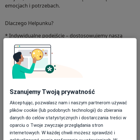
emocjach i potrzebach.
Dlaczego Helpunku?
* Indywidualne podejście – dostosowujemy naszą
pracę do Twoich potrzeb i celów i dajemy znać, jeśli
Twoimi potrzebami lepiej zajmie się inny specjalista
zdrowia psychicznego!
* Etyczna praca i pełne zaangażowanie – każda z
naszych specjalistek wkłada serce w swoją pracę, byś
poczuł/a, że naprawdę nam na Tobie zależy. Stawiamy
Szanujemy Twoją prywatność
na etyczne, profesjonalne podejście, w którym
najważniejsze są Twoje zdrowie i dobro.
Akceptując, pozwalasz nam i naszym partnerom używać
plików cookie (lub podobnych technologii) do zbierania
* Atmosfera zrozumienia i otwartości – w naszym
danych do celów statystycznych i dostarczania treści w
gabinecie nie musisz niczego udawać; przyjmujemy Cię
oparciu o Twoje zwyczaje przeglądania stron
takim, jakim jesteś.
internetowych. W każdej chwili możesz sprawdzić i