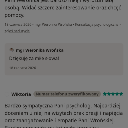
osobą. Widać szczere zainteresowanie oraz chcęć
pomocy.
18 czerwca 2026
•
mgr Weronika Wrońska
•
Konsultacja psychologiczna
•
w opinii użytkownika Ada
zgłoś nadużycie
mgr Weronika Wrońska
Dziękuję za miłe słowa!
18 czerwca 2026
Wiktoria
Numer telefonu zweryfikowany
W
Bardzo sympatyczna Pani psycholog. Najbardziej
doceniam u niej na wizytach brak presji i napięcia
oraz zaangażowanie i empatię Pani Wrońskiej.
Bardzo pomagała mi też mało formalna