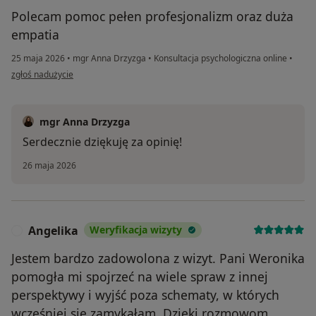
Polecam pomoc pełen profesjonalizm oraz duża
empatia
25 maja 2026
•
mgr Anna Drzyzga
•
Konsultacja psychologiczna online
•
w opinii użytkownika Agnieszka
zgłoś nadużycie
mgr Anna Drzyzga
Serdecznie dziękuję za opinię!
26 maja 2026
Angelika
Weryfikacja wizyty
A
Jestem bardzo zadowolona z wizyt. Pani Weronika
pomogła mi spojrzeć na wiele spraw z innej
perspektywy i wyjść poza schematy, w których
wcześniej się zamykałam. Dzięki rozmowom