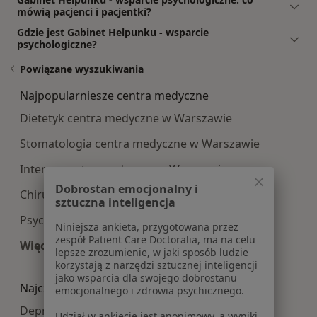
mówią pacjenci i pacjentki?
Gdzie jest Gabinet Helpunku - wsparcie
psychologiczne?
Powiązane wyszukiwania
Najpopularniesze centra medyczne
Dietetyk centra medyczne w Warszawie
Stomatologia centra medyczne w Warszawie
Interna centra medyczne w Warszawie
Dobrostan emocjonalny i
Chirurgia centra medyczne w Warszawie
sztuczna inteligencja
Psychoterapia centra medyczne w Warszawie
Niniejsza ankieta, przygotowana przez
zespół Patient Care Doctoralia, ma na celu
Więcej (15)
lepsze zrozumienie, w jaki sposób ludzie
Więcej w kategorii: Najpopularniesze centra m
korzystają z narzędzi sztucznej inteligencji
jako wsparcia dla swojego dobrostanu
Najczęście leczone choroby
emocjonalnego i zdrowia psychicznego.
Depresja w Warszawie
Udział w ankiecie jest anonimowy, a wyniki