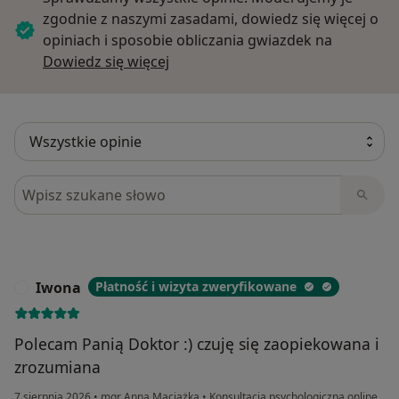
zgodnie z naszymi zasadami, dowiedz się więcej o
opiniach i sposobie obliczania gwiazdek na
Dowiedz się więcej o opiniach
Dowiedz się więcej
Szukaj w opiniach
Iwona
Płatność i wizyta zweryfikowane
I
Polecam Panią Doktor :) czuję się zaopiekowana i
zrozumiana
7 sierpnia 2026
•
mgr Anna Maciążka
•
Konsultacja psychologiczna online