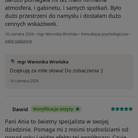
atmosfera, i gabinetu, i samych spotkań. Było
dużo przestrzeni do namysłu i dostałam dużo
cennych wskazówek.
16 czerwca 2026
•
mgr Weronika Wrońska
•
Konsultacja psychologiczna
•
w opinii użytkownika Wiktoria
zgłoś nadużycie
mgr Weronika Wrońska
Dziękuję za miłe słowa! Do zobaczenia :)
16 czerwca 2026
Dawid
Weryfikacja wizyty
D
Pani Ania to świetny specjalista w swojej
dziedzinie. Pomaga mi z moimi trudnościami od
ponad roku i widzę efekty tej współpracy. Czuję