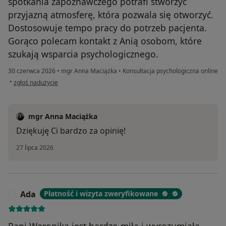
spotkania zapoznawczego potrafi stworzyć
przyjazną atmosferę, która pozwala się otworzyć.
Dostosowuje tempo pracy do potrzeb pacjenta.
Gorąco polecam kontakt z Anią osobom, które
szukają wsparcia psychologicznego.
30 czerwca 2026
•
mgr Anna Maciążka
•
Konsultacja psychologiczna online
w opinii użytkownika Aga
•
zgłoś nadużycie
mgr Anna Maciążka
Dziękuję Ci bardzo za opinię!
27 lipca 2026
Ada
Płatność i wizyta zweryfikowane
A
Pani Weronika jest bardzo miłą i wyrozumiałą