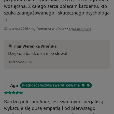
wdzięczna. Z całego serca polecam każdemu, kto
szuka zaangażowanego i skutecznego psychologa
:)
w opinii użytkownika Paulina P
30 czerwca 2026
•
mgr Weronika Wrońska
•
•
zgłoś nadużycie
mgr Weronika Wrońska
Dziękuję bardzo za miłe słowa!
30 czerwca 2026
Aga
Płatność i wizyta zweryfikowane
A
Bardzo polecam Anie, jest świetnym specjalistą
wykazuje się dużą empatią i od pierwszego