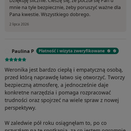
Dziękuję ślicznie. Cieszę się, że poczuł się Pan u
mnie na tyle bezpiecznie, żeby poruszyć ważne dla
Pana kwestie. Wszystkiego dobrego.
2 lipca 2026
Paulina P
Płatność i wizyta zweryfikowane
P
Weronika jest bardzo ciepłą i empatyczną osobą,
przed którą naprawdę łatwo się otworzyć. Tworzy
bezpieczną atmosferę, a jednocześnie daje
konkretne narzędzia i pomaga rozpracować
trudności oraz spojrzeć na wiele spraw z nowej
perspektywy.
W zaledwie pół roku osiągnęłam to, po co
przyszłam na te spotkania, za co jestem ogromnie