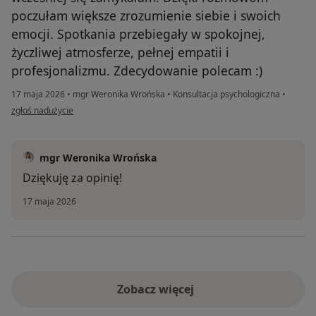
poczułam większe zrozumienie siebie i swoich
emocji. Spotkania przebiegały w spokojnej,
życzliwej atmosferze, pełnej empatii i
profesjonalizmu. Zdecydowanie polecam :)
17 maja 2026
•
mgr Weronika Wrońska
•
Konsultacja psychologiczna
•
w opinii użytkownika Angelika
zgłoś nadużycie
mgr Weronika Wrońska
Dziękuję za opinię!
17 maja 2026
Zobacz więcej