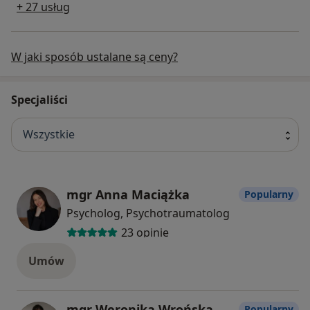
+ 27 usług
W jaki sposób ustalane są ceny?
Specjaliści
Wszystkie
mgr Anna Maciążka
Popularny
Psycholog, Psychotraumatolog
23 opinie
Umów
mgr Weronika Wrońska
Popularny