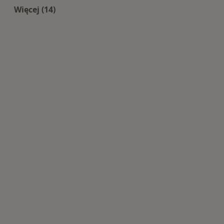
Więcej (14)
Więcej w kategorii: Centra medyczne Psycholog