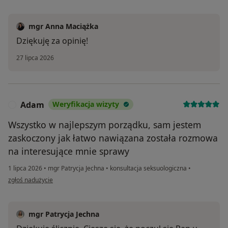
mgr Anna Maciążka
Dziękuję za opinię!
27 lipca 2026
Adam
Weryfikacja wizyty
A
Wszystko w najlepszym porządku, sam jestem
zaskoczony jak łatwo nawiązana została rozmowa
na interesujące mnie sprawy
1 lipca 2026
•
mgr Patrycja Jechna
•
konsultacja seksuologiczna
•
w opinii użytkownika Adam
zgłoś nadużycie
mgr Patrycja Jechna