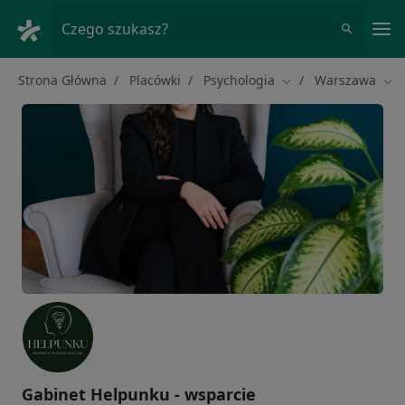
Me
Czego szukasz?
Strona Główna
Placówki
Psychologia
Warszawa
Zmień miasto
Zmi
Gabinet Helpunku - wsparcie