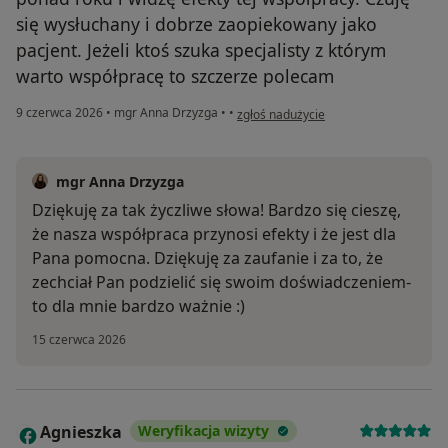
się wysłuchany i dobrze zaopiekowany jako
pacjent. Jeżeli ktoś szuka specjalisty z którym
warto współpracę to szczerze polecam
w opinii użytkownika Dawid
9 czerwca 2026
•
mgr Anna Drzyzga
•
•
zgłoś nadużycie
mgr Anna Drzyzga
Dziękuję za tak życzliwe słowa! Bardzo się cieszę,
że nasza współpraca przynosi efekty i że jest dla
Pana pomocna. Dziękuję za zaufanie i za to, że
zechciał Pan podzielić się swoim doświadczeniem-
to dla mnie bardzo ważnie :)
15 czerwca 2026
Agnieszka
Weryfikacja wizyty
A