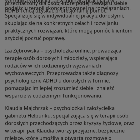
Weronika Wrońska – psycholożka pracująca w
przeznaczony dla osób, które podejrzewają u siebie
podejściu terapii skoncentrowanej na rozwiązaniach.
ADHD i chcą uzyskać profesjonalną pomoc.
Specjalizuje się w indywidualnej pracy z dorosłymi,
skupiając się na konkretnych celach i rozwijaniu
praktycznych rozwiązań, które mogą pomóc klientom
szybciej poczuć poprawę.
Iza Zębrowska – psycholożka online, prowadząca
terapię osób dorosłych i młodzieży, wspierająca
rodziców w ich codziennych wyzwaniach
wychowawczych. Przeprowadza także diagnozy
psychologiczne ADHD u dorosłych w formie,
pomagając im lepiej zrozumieć siebie i znaleźć
wsparcie w codziennym funkcjonowaniu.
Klaudia Majchrzak – psycholożka i założycielka
gabinetu Helpunku, specjalizująca się w terapii osób
dorosłych przechodzących przez kryzysy życiowe, oraz
w terapii par. Klaudia tworzy przyjazne, bezpieczne
miejsce, które umożliwia otwartą rozmowę o