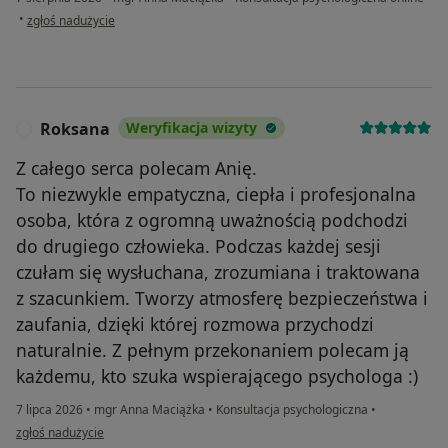
w opinii użytkownika Iwona
•
zgłoś nadużycie
Roksana
Weryfikacja wizyty
R
Z całego serca polecam Anię.
To niezwykle empatyczna, ciepła i profesjonalna
osoba, która z ogromną uważnością podchodzi
do drugiego człowieka. Podczas każdej sesji
czułam się wysłuchana, zrozumiana i traktowana
z szacunkiem. Tworzy atmosferę bezpieczeństwa i
zaufania, dzięki której rozmowa przychodzi
naturalnie. Z pełnym przekonaniem polecam ją
każdemu, kto szuka wspierającego psychologa :)
7 lipca 2026
•
mgr Anna Maciążka
•
Konsultacja psychologiczna
•
w opinii użytkownika Roksana
zgłoś nadużycie