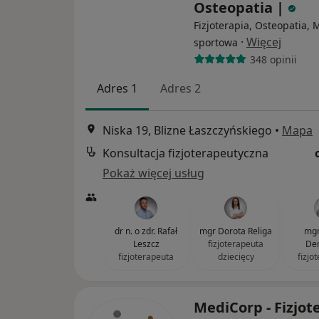
Osteopatia |
Fizjoterapia, Osteopatia,
·
Więcej
sportowa
348 opinii
Adres 1
Adres 2
Niska 19, Blizne Łaszczyńskiego
•
Mapa
Konsultacja fizjoterapeutyczna
Pokaż więcej usług
dr n. o zdr. Rafał
mgr Dorota Religa
mgr
Leszcz
fizjoterapeuta
De
fizjoterapeuta
dziecięcy
fizjo
MediCorp - Fizjot