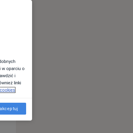
odobnych
Pon,
Wt,
Śr,
i w oparciu o
10 Sie
11 Sie
12 Sie
awdzić i
wnież linki
 cookies
akceptuj