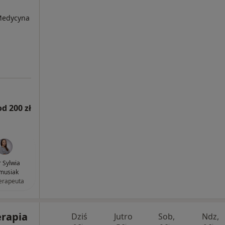
 Medycyna
od 200 zł
 Sylwia
musiak
terapeuta
erapia
Dziś
Jutro
Sob,
Ndz,