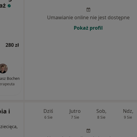
saż
Umawianie online nie jest dostępne
Pokaż profil
280 zł
asz Bochen
terapeuta
ia i
Dziś
Jutro
Sob,
Ndz,
6 Sie
7 Sie
8 Sie
9 Sie
dziecięca,