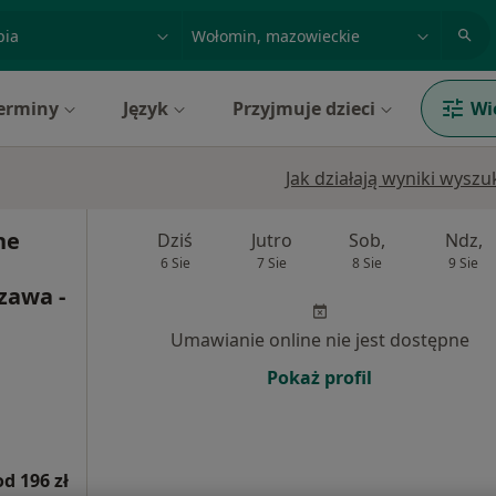
acja, badanie lub nazwisko
miasto lub dzielnica
erminy
Język
Przyjmuje dzieci
Wi
Jak działają wyniki wysz
ne
Dziś
Jutro
Sob,
Ndz,
6 Sie
7 Sie
8 Sie
9 Sie
zawa -
Umawianie online nie jest dostępne
Pokaż profil
od 196 zł