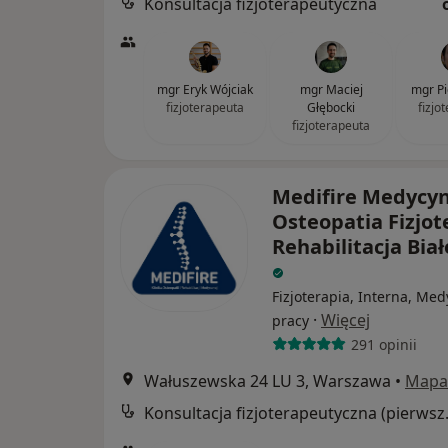
Konsultacja fizjoterapeutyczna
mgr Eryk Wójciak
mgr Maciej
mgr Pi
fizjoterapeuta
Głębocki
fizjo
fizjoterapeuta
Medifire Medycy
Osteopatia Fizjot
Rehabilitacja Bia
Fizjoterapia, Interna, Me
·
Więcej
pracy
291 opinii
Wałuszewska 24 LU 3, Warszawa
•
Mapa
Konsultacja