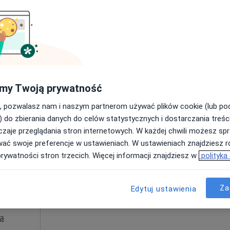
 Michał
niarski
terapeuta
my Twoją prywatność
, pozwalasz nam i naszym partnerom używać plików cookie (lub p
ne
Dziś
Jutro
Sob,
Ndz,
) do zbierania danych do celów statystycznych i dostarczania treśc
6 Sie
7 Sie
8 Sie
9 Sie
zaje przeglądania stron internetowych. W każdej chwili możesz spr
zawa -
wać swoje preferencje w ustawieniach. W ustawieniach znajdziesz ró
65/79
Umawianie online nie jest dostępne
prywatności stron trzecich. Więcej informacji znajdziesz w
polityka
Pokaż profil
Za
Edytuj ustawienia
a