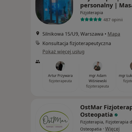
personalny | Ma
Fizjoterapia
487 opinii
Silnikowa 15/U9, Warszawa
•
Mapa
Konsultacja fizjoterapeutyczna
Pokaż więcej usług
Artur Przywara
mgr Adam
mgr Łuk
fizjoterapeuta
Wiśniewski
fizjo
fizjoterapeuta
OstMar Fizjoterap
Osteopatia
Fizjoterapia, Fizjoterapia 
·
Więcej
Osteopatia