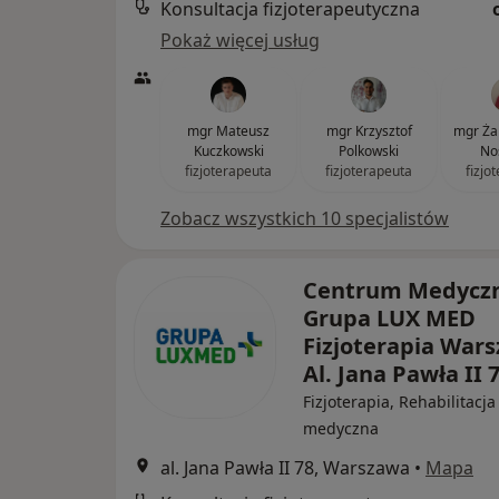
Konsultacja fizjoterapeutyczna
Pokaż więcej usług
mgr Mateusz
mgr Krzysztof
mgr Żan
Kuczkowski
Polkowski
No
fizjoterapeuta
fizjoterapeuta
fizjo
Zobacz wszystkich 10 specjalistów
Centrum Medycz
Grupa LUX MED
Fizjoterapia Wars
Al. Jana Pawła II 
Fizjoterapia, Rehabilitacja
medyczna
al. Jana Pawła II 78, Warszawa
•
Mapa