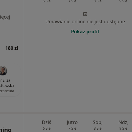
6 Sie
7 Sie
8 Sie
9 Sie
ięcej
Umawianie online nie jest dostępne
Pokaż profil
180 zł
r Eliza
dkowska
terapeuta
Dziś
Jutro
Sob,
Ndz,
ening
6 Sie
7 Sie
8 Sie
9 Sie