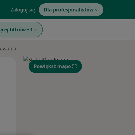
Zaloguj się
Dla profesjonalistów
ęcej filtrów
•
1
ukiwania
Pon,
Wt,
Śr,
Powiększ mapę
10 Sie
11 Sie
12 Sie