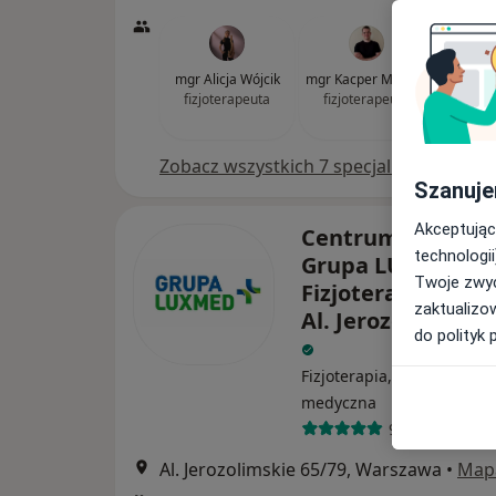
mgr Alicja Wójcik
mgr Kacper Myszka
mgr
fizjoterapeuta
fizjoterapeuta
Wi
fizjo
Zobacz wszystkich 7 specjalistów
Szanuje
Akceptując
Centrum Medycz
technologii
Grupa LUX MED
Twoje zwyc
Fizjoterapia Wars
zaktualizo
Al. Jerozolimskie 
do polityk 
Fizjoterapia, Rehabilitacja
medyczna
9 opinii
Al. Jerozolimskie 65/79, Warszawa
•
Map