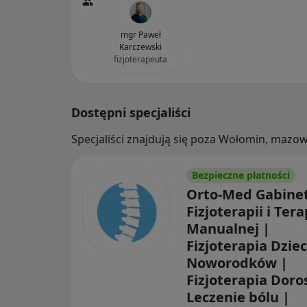
mgr Paweł
Karczewski
fizjoterapeuta
Dostępni specjaliści
Specjaliści znajdują się poza Wołomin, mazo
Bezpieczne płatności
Orto-Med Gabine
Fizjoterapii i Tera
Manualnej |
Fizjoterapia Dzieci
Noworodków |
Fizjoterapia Doro
Leczenie bólu |