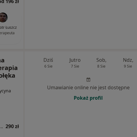
od 196 zł
otr Łuszcz
terapeuta
na
Dziś
Jutro
Sob,
Ndz,
erapia
6 Sie
7 Sie
8 Sie
9 Sie
łołęka
Umawianie online nie jest dostępne
dycyna
Pokaż profil
 fizjoterapeutyczna (pierwsza wizyta)
290 zł