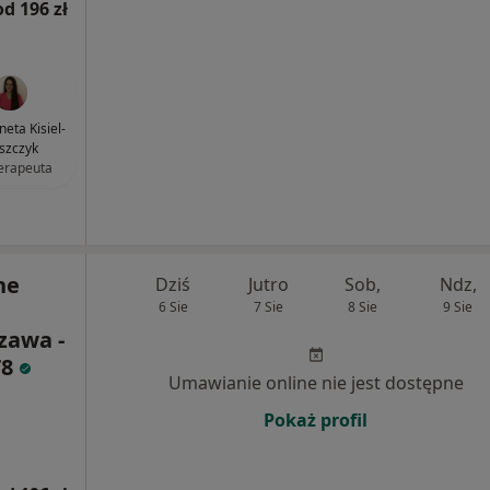
od 196 zł
eta Kisiel-
szczyk
terapeuta
ne
Dziś
Jutro
Sob,
Ndz,
6 Sie
7 Sie
8 Sie
9 Sie
zawa -
78
Umawianie online nie jest dostępne
Pokaż profil