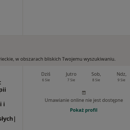
wieckie, w obszarach bliskich Twojemu wyszukiwaniu.
Dziś
Jutro
Sob,
Ndz,
6 Sie
7 Sie
8 Sie
9 Sie
t
pii
Umawianie online nie jest dostępne
 i
Pokaż profil
słych|