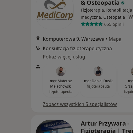
& Osteopatia
Fizjoterapia, Rehabilitacja
·
W
medyczna, Osteopatia
655 opinii
Komputerowa 9, Warszawa
•
Mapa
Konsultacja fizjoterapeutyczna
Pokaż więcej usług
mgr Mateusz
mgr Daniel Dusik
mg
Małachowski
fizjoterapeuta
Grzą
fizjoterapeuta
fizjo
Zobacz wszystkich 5 specjalistów
Artur Przywara -
Fizjoterapia | Tr