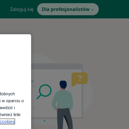
Zaloguj się
Dla profesjonalistów
odobnych
i w oparciu o
awdzić i
wnież linki
 cookies