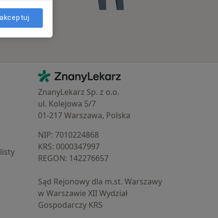
akceptuj
Kontakt
ZnanyLekarz - Strona główna
ZnanyLekarz Sp. z o.o.
ul. Kolejowa 5/7
01-217 Warszawa, Polska
NIP: ⁠7010224868
KRS: ⁠0000347997
isty
REGON: ⁠142276657
Sąd Rejonowy dla m.st. Warszawy
w Warszawie XII Wydział
Gospodarczy KRS