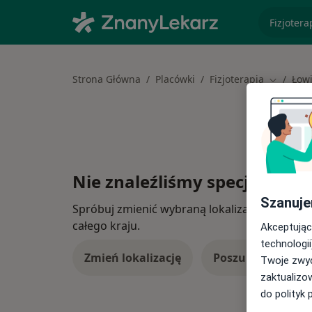
specjaliz
Strona Główna
Placówki
Fizjoterapia
Łow
Zmień mi
Nie znaleźliśmy specjalistów
Szanuje
Spróbuj zmienić wybraną lokalizację lub wypró
całego kraju.
Akceptując
technologii
Zmień lokalizację
Poszukaj konsulta
Twoje zwyc
zaktualizo
do polityk 