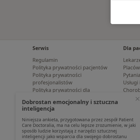
Serwis
Dla pa
Regulamin
Lekarz
Polityka prywatności pacjentów
Placów
Polityka prywatności
Pytani
profesjonalistów
Usługi 
Polityka prywatności dla
Choro
profesjonalistów, których dane
Pomoc
Dobrostan emocjonalny i sztuczna
pozyskaliśmy samodzielnie
Aplika
inteligencja
Polityka cookies
Blog d
Niniejsza ankieta, przygotowana przez zespół Patient
Jak działają wyniki wyszukiwania
Care Doctoralia, ma na celu lepsze zrozumienie, w jaki
Dostępność
sposób ludzie korzystają z narzędzi sztucznej
O nas
inteligencji jako wsparcia dla swojego dobrostanu