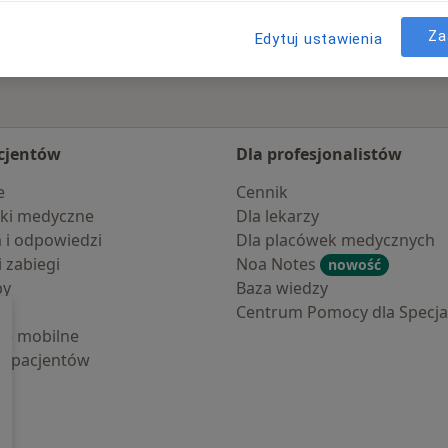
Za
Edytuj ustawienia
cjentów
Dla profesjonalistów
e
Cennik
ki medyczne
Dla lekarzy
a i odpowiedzi
Dla placówek medycznych
i zabiegi
Noa Notes
nowość
by
Baza wiedzy
Centrum Pomocy dla Specjal
cje mobilne
la pacjentów