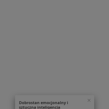
Pytania i odpowiedzi
Usługi i zabiegi
Choroby
Pomoc
Aplikacje mobilne
Blog dla pacjentów
Dla profesjonalistów
Cennik
Dla lekarzy
Dla placówek medycznych
Noa Notes
nowość
Baza wiedzy
Centrum Pomocy dla Specjalisty
Kontakt
ZnanyLekarz - Strona główna
ZnanyLekarz Sp. z o.o.
Dobrostan emocjonalny i
ul. Kolejowa 5/7
sztuczna inteligencja