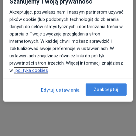
Szanujemy Twoją prywatność
Akceptując, pozwalasz nam i naszym partnerom używać
plików cookie (lub podobnych technologii) do zbierania
Nasza średnia ocena na App Store to 4.9 i 4.1 na
danych do celów statystycznych i dostarczania treści w
Nie znaleźliśmy specjalistów spełniających
Google Play Store
oparciu o Twoje zwyczaje przeglądania stron
podane kryteria
internetowych. W każdej chwili możesz sprawdzić i
zaktualizować swoje preferencje w ustawieniach. W
Spróbuj zmienić wybraną lokalizację lub wypróbuj
ustawieniach znajdziesz również linki do polityk
konsultacje online ze specjalistami z całego kraju.
prywatności stron trzecich. Więcej informacji znajdziesz
w
polityka cookies
Zmień lokalizację
Zaakceptuj
Poszukaj konsultacji online
Edytuj ustawienia