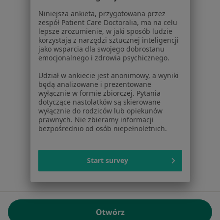
01-217 Warszawa, Polska
Niniejsza ankieta, przygotowana przez
zespół Patient Care Doctoralia, ma na celu
NIP: ⁠7010224868
lepsze zrozumienie, w jaki sposób ludzie
KRS: ⁠0000347997
korzystają z narzędzi sztucznej inteligencji
REGON: ⁠142276657
jako wsparcia dla swojego dobrostanu
emocjonalnego i zdrowia psychicznego.
Sąd Rejonowy dla m.st. Warszawy w Warszawie XII
Udział w ankiecie jest anonimowy, a wyniki
Wydział Gospodarczy KRS
będą analizowane i prezentowane
wyłącznie w formie zbiorczej. Pytania
Facebook
otwiera się w nowej karcie
dotyczące nastolatków są skierowane
wyłącznie do rodziców lub opiekunów
prawnych. Nie zbieramy informacji
bezpośrednio od osób niepełnoletnich.
otwiera się w nowej karcie
otwiera się w nowej karcie
otwiera się w nowej karcie
otwiera się w nowej karci
otwiera się
otwi
Polska
,
Türkiye
,
España
,
Italia
,
Deutschland
,
Česko
,
otwiera się w nowej karcie
otwiera się w nowej karcie
otwiera się w nowej karcie
otwiera się w nowej kar
otwiera się 
otwier
Portugal
,
México
,
Chile
,
Brasil
,
Argentina
,
Perú
,
Start survey
otwiera się w nowej karc
Colombia
Płatności kartą
ROZPORZĄDZENIE (UE) 2022/2065 (DSA) art. 24:
Otwórz