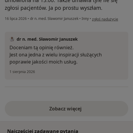
umówiona na 15:00. Także umawia tyle ile się
zgłosi pacjentów. Ja po prostu wyszłam.
w opinii użytkownika Edy
16 lipca 2026
•
dr n. med. Sławomir Januszek
•
Inny
•
zgłoś nadużycie
dr n. med. Sławomir Januszek
Doceniam tą opinię również.
Jest ona jedna z wielu inspiracji służących
poprawie jakości moich usług.
1 sierpnia 2026
Zobacz więcej
Najczęściej zadawane pytania