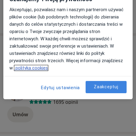
+ 32 usługi
Akceptując, pozwalasz nam i naszym partnerom używać
plików cookie (lub podobnych technologii) do zbierania
danych do celów statystycznych i dostarczania treści w
W jaki sposób ustalane są ceny?
oparciu o Twoje zwyczaje przeglądania stron
internetowych. W każdej chwili możesz sprawdzić i
Specjaliści
zaktualizować swoje preferencje w ustawieniach. W
ustawieniach znajdziesz również linki do polityk
Wszystkie
prywatności stron trzecich. Więcej informacji znajdziesz
w
polityka cookies
dr n. med. Sławomir Januszek
Popularny
Zaakceptuj
Edytuj ustawienia
Ginekolog, Lekarz wykonujący zabiegi medycyny estetycznej, Perinatolog
1695 opinii
Umów