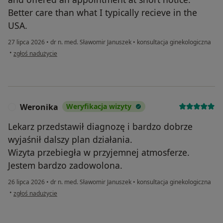
Better care than what I typically recieve in the
USA.
27 lipca 2026
•
dr n. med. Sławomir Januszek
•
konsultacja ginekologiczna
w opinii użytkownika Abigail Testa
•
zgłoś nadużycie
Weronika
Weryfikacja wizyty
W
Lekarz przedstawił diagnozę i bardzo dobrze
wyjaśnił dalszy plan działania.
Wizyta przebiegła w przyjemnej atmosferze.
Jestem bardzo zadowolona.
26 lipca 2026
•
dr n. med. Sławomir Januszek
•
konsultacja ginekologiczna
w opinii użytkownika Weronika
•
zgłoś nadużycie