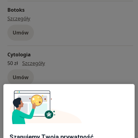
Botoks
Botoks
Szczegóły
Umów
Cytologia
cytologia
50 zł
Szczegóły
Umów
Konsultacja ginekologiczna
konsultacja ginekologiczna
250 zł
Szczegóły
Umów
Szanujemy Twoją prywatność