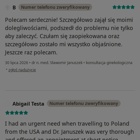
B
Numer telefonu zweryfikowany
Polecam serdecznie! Szczegółowo zajął się moimi
dolegliwościami, podszedł do problemu nie tylko
aby zaleczyć. Czułam się zaopiekowana oraz
szczegółowo zostało mi wszystko objaśnione.
Jeszcze raz polecam.
30 lipca 2026
•
dr n. med. Sławomir Januszek
•
konsultacja ginekologiczna
w opinii użytkownika B
•
zgłoś nadużycie
Abigail Testa
Numer telefonu zweryfikowany
A
I had an urgent need when travelling to Poland
from the USA and Dr. Januszek was very thorough
and offered an appointment at short notice.