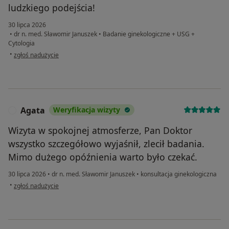
ludzkiego podejścia!
30 lipca 2026
•
dr n. med. Sławomir Januszek
•
Badanie ginekologiczne + USG +
Cytologia
w opinii użytkownika Karolina
•
zgłoś nadużycie
Agata
Weryfikacja wizyty
A
Wizyta w spokojnej atmosferze, Pan Doktor
wszystko szczegółowo wyjaśnił, zlecił badania.
Mimo dużego opóźnienia warto było czekać.
30 lipca 2026
•
dr n. med. Sławomir Januszek
•
konsultacja ginekologiczna
w opinii użytkownika Agata
•
zgłoś nadużycie