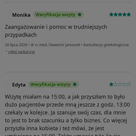
Monika
Weryfikacja wizyty
M
Zaangażowanie i pomoc w trudniejszych
przypadkach
26 lipca 2026
•
dr n. med. Sławomir Januszek
•
konsultacja ginekologiczna
w opinii użytkownika Monika
•
zgłoś nadużycie
Edyta
Weryfikacja wizyty
E
Wizytę miałam na 15:00, a jak przyszłam to było
dużo pacjentów przede mną jeszcze z godz. 13:00
czekaly w kolejce. Ja szanuje swój czas, dla mnie
to jest to brak szacunku a tylko biznes. Co więcej
przyszła inna kobieta i też mówi, że jest