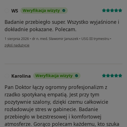
WS
Weryfikacja wizyty
W
Badanie przebiegło super. Wszystko wyjaśnione i
dokładnie pokazane. Polecam.
1 sierpnia 2026
•
dr n. med. Sławomir Januszek
•
USG III trymestru
•
w opinii użytkownika WS
zgłoś nadużycie
Karolina
Weryfikacja wizyty
K
Pan Doktor łączy ogromny profesjonalizm z
rzadko spotykaną empatią. Jest przy tym
pozytywnie szalony, dzięki czemu całkowicie
rozładowuje stres w gabinecie. Badanie
przebiegło w bezstresowej i komfortowej
atmosferze. Gorąco polecam każdemu, kto szuka