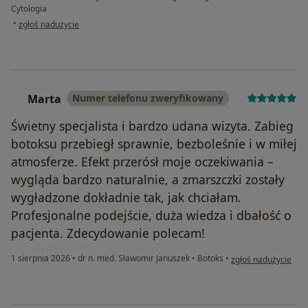
Cytologia
w opinii użytkownika U. N.
•
zgłoś nadużycie
Marta
Numer telefonu zweryfikowany
M
Świetny specjalista i bardzo udana wizyta. Zabieg
botoksu przebiegł sprawnie, bezboleśnie i w miłej
atmosferze. Efekt przerósł moje oczekiwania –
wygląda bardzo naturalnie, a zmarszczki zostały
wygładzone dokładnie tak, jak chciałam.
Profesjonalne podejście, duża wiedza i dbałość o
pacjenta. Zdecydowanie polecam!
w opinii użytkownik
1 sierpnia 2026
•
dr n. med. Sławomir Januszek
•
Botoks
•
zgłoś nadużycie