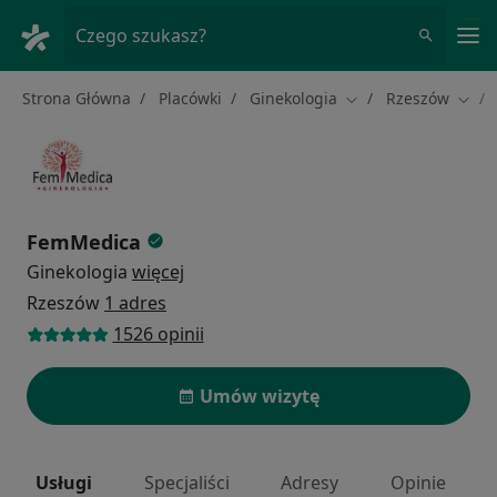
Me
Czego szukasz?
Strona Główna
Placówki
Ginekologia
Rzeszów
Zmień miasto
Zmie
FemMedica
Ginekologia
więcej
Rzeszów
1 adres
1526 opinii
Umów wizytę
Usługi
Specjaliści
Adresy
Opinie