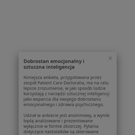
Serwis
Regulamin
Polityka prywatności pacjentów
Polityka prywatności profesjonalistów
Polityka prywatności dla profesjonalistów, których
dane pozyskaliśmy samodzielnie
Polityka cookies
Jak działają wyniki wyszukiwania
Dobrostan emocjonalny i
Dostępność
sztuczna inteligencja
O nas
Niniejsza ankieta, przygotowana przez
Praca
Rekrutujemy!
zespół Patient Care Doctoralia, ma na celu
Partnerzy
lepsze zrozumienie, w jaki sposób ludzie
Centrum prasowe
korzystają z narzędzi sztucznej inteligencji
jako wsparcia dla swojego dobrostanu
Kontakt
emocjonalnego i zdrowia psychicznego.
Dla pacjentów
Udział w ankiecie jest anonimowy, a wyniki
będą analizowane i prezentowane
Lekarze
wyłącznie w formie zbiorczej. Pytania
Placówki medyczne
dotyczące nastolatków są skierowane