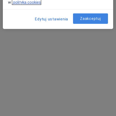
w
polityka cookies
Fizjo-Clinica Klinika Fizjoterapii i
Osteopatii
·
Więcej
Diagnostyka, Fizjoterapia, Fizjoterapia dziecięca
Zaakceptuj
Edytuj ustawienia
210 opinii
Jerzego Siwińskiego 11 lok. 10, Legionowo
•
Mapa
Brak dostępnych specjalistów z wolnymi terminami w tym centrum medycznym.
Pokaż profil
Dostępni specjaliści
Specjaliści znajdują się poza Nowy Dwór
Mazowiecki, mazowieckie, w obszarach bliskich
Twojemu wyszukiwaniu.