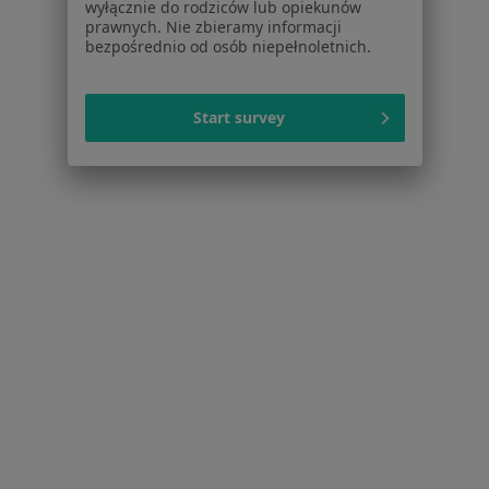
wyłącznie do rodziców lub opiekunów
Pytania i odpowiedzi
prawnych. Nie zbieramy informacji
Usługi i zabiegi
bezpośrednio od osób niepełnoletnich.
Choroby
Pomoc
Aplikacje mobilne
Start survey
Blog dla pacjentów
Dla profesjonalistów
Cennik
Dla lekarzy
Dla placówek medycznych
Noa Notes
nowość
Baza wiedzy
Centrum Pomocy dla Specjalisty
Kontakt
ZnanyLekarz - Strona główna
ZnanyLekarz Sp. z o.o.
ul. Kolejowa 5/7