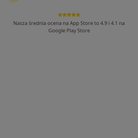
Centrum Medyczne STARTMED
·
Więcej
Nasza średnia ocena na App Store to 4.9 i 4.1 na
Diagnostyka, Alergologia, Alergologia dziecięca
208 opinii
Google Play Store
Partyzantów 23, Łomianki
•
Mapa
Brak dostępnych specjalistów z wolnymi terminami w tym centrum medycznym.
Pokaż profil
PSYCHOKLINIKA Poradnie Zdrowia