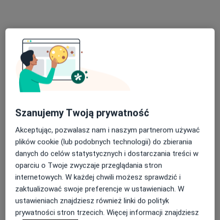
Psychicznego (EDUCATIO)
·
Więcej
Diagnostyka, Psychologia, Psychoterapia
359 opinii
Adres 1
Adres 2
Adres 3
ul. Tęczowa 5 A Chotomów k. Legionowa, Legionowo
•
Mapa
Brak dostępnych specjalistów z wolnymi terminami w tym centrum medycznym.
Szanujemy Twoją prywatność
Pokaż profil
Akceptując, pozwalasz nam i naszym partnerom używać
plików cookie (lub podobnych technologii) do zbierania
danych do celów statystycznych i dostarczania treści w
oparciu o Twoje zwyczaje przeglądania stron
internetowych. W każdej chwili możesz sprawdzić i
zaktualizować swoje preferencje w ustawieniach. W
ustawieniach znajdziesz również linki do polityk
prywatności stron trzecich. Więcej informacji znajdziesz