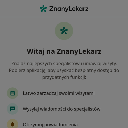
Me
Diagnostyka • Nowy Dwór Mazowiecki, mazowieckie
Filtry
• 1
Ubezpieczenie
Map
Diagnostyka placówki w Nowym Dworze
Witaj na ZnanyLekarz
Mazowieckim
Jak działają wyniki wyszukiwania
Znajdź najlepszych specjalistów i umawiaj wizyty.
Pobierz aplikację, aby uzyskać bezpłatny dostęp do
przydatnych funkcji:
Wybierz swoje ubezpieczenie
Łatwo zarządzaj swoimi wizytami
Wysyłaj wiadomości do specjalistów
Otrzymuj powiadomienia