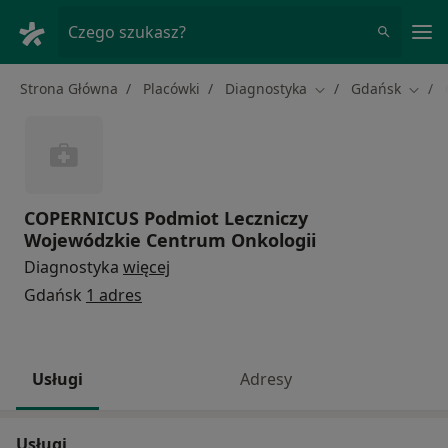
Me
Czego szukasz?
Strona Główna
Placówki
Diagnostyka
Gdańsk
Zmień miasto
Zmień
COPERNICUS Podmiot Leczniczy
Wojewódzkie Centrum Onkologii
Diagnostyka
więcej
Gdańsk
1 adres
Usługi
Adresy
Usługi