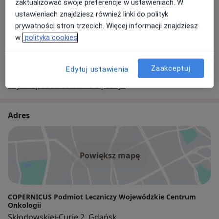
zaktualizować swoje preferencje w ustawieniach. W
RTG barku
ustawieniach znajdziesz również linki do polityk
30 zł
prywatności stron trzecich. Więcej informacji znajdziesz
w
polityka cookies
+ 73 usługi
Zaakceptuj
Edytuj ustawienia
W jaki sposób ustalane są ceny?
Adres
Powiększ mapę
COPERNICUS Podmiot Leczniczy Wojewódzkie Centrum
Onkologii
Skłodowskiej-Curie 2, Gdańsk