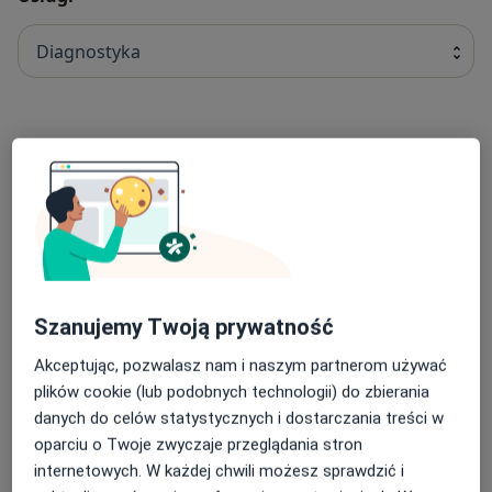
Diagnostyka
RTG kręgosłupa odcinka krzyżowo-lędźwiowego
Od 30 zł
RTG żuchwy
30 zł
Szanujemy Twoją prywatność
RTG podudzia
30 zł
Akceptując, pozwalasz nam i naszym partnerom używać
plików cookie (lub podobnych technologii) do zbierania
danych do celów statystycznych i dostarczania treści w
RTG ramienia
oparciu o Twoje zwyczaje przeglądania stron
30 zł
internetowych. W każdej chwili możesz sprawdzić i