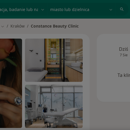
acja, badanie lub nazwisko
miasto lub dzielnica
Kraków
Constance Beauty Clinic
Zmień miasto
Dziś
7 Sie
Ta kl