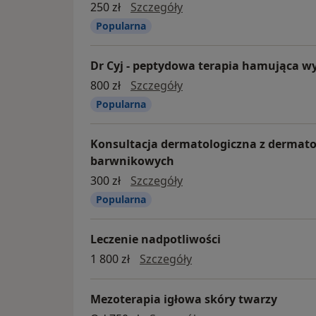
konsultacja dermatologi
250 zł
Szczegóły
Popularna
Dr Cyj - peptydowa terapia hamująca 
Dr Cyj - peptydowa tera
800 zł
Szczegóły
Popularna
Konsultacja dermatologiczna z dermat
barwnikowych
Konsultacja dermatolog
300 zł
Szczegóły
Popularna
Leczenie nadpotliwości
leczenie nadpotliwości
1 800 zł
Szczegóły
Mezoterapia igłowa skóry twarzy