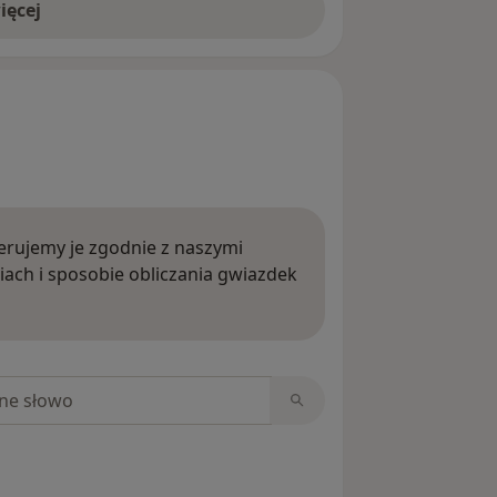
ięcej
rujemy je zgodnie z naszymi
iach i sposobie obliczania gwiazdek
ięcej o opiniach
niach