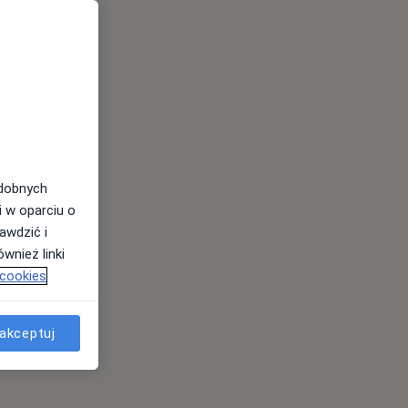
odobnych
i w oparciu o
awdzić i
wnież linki
 cookies
akceptuj