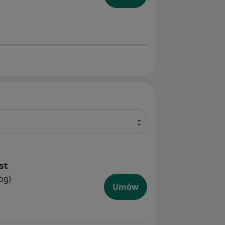
kóry twarzy
st
og)
Umów