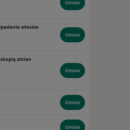
czna
Umów
wypadanie włosów
pia hamująca wypadanie włosów
Umów
oskopią zmian
Umów
iczna z dermatoskopią zmian barwnikowych
Umów
Umów