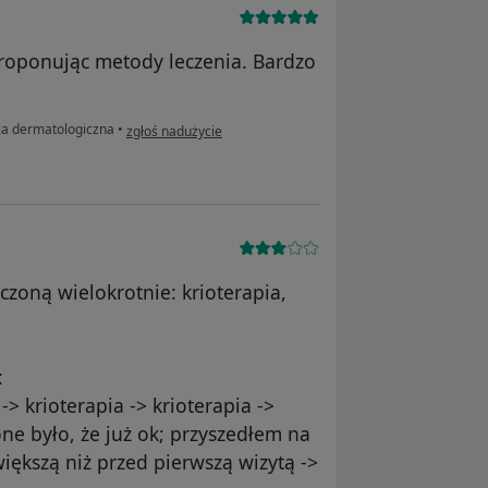
proponując metody leczenia. Bardzo
w opinii użytkownika Bartosz K.
ja dermatologiczna
•
zgłoś nadużycie
zoną wielokrotnie: krioterapia,
:
 -> krioterapia -> krioterapia ->
ne było, że już ok; przyszedłem na
większą niż przed pierwszą wizytą ->