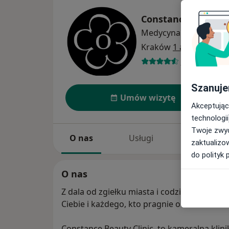
Constance Beauty 
Medycyna estetyczna
Kraków
1 adres
43 opinie
Szanuje
Umów wizytę
Akceptując
technologii
Twoje zwyc
O nas
Usługi
Specjaliści
zaktualizo
do polityk 
O nas
Z dala od zgiełku miasta i codziennych obo
Ciebie i każdego, kto pragnie o siebie zadb
Constance Beauty Clinic, to kameralna klini