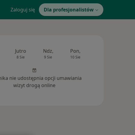
Zaloguj się
Dla profesjonalistów
Jutro
Ndz,
Pon,
Wt,
Śr,
8 Sie
9 Sie
10 Sie
11 Sie
12 Si
inika nie udostępnia opcji umawiania
wizyt drogą online