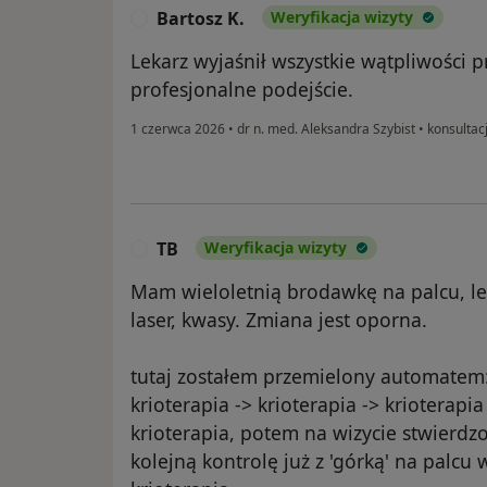
Bartosz K.
Weryfikacja wizyty
B
Lekarz wyjaśnił wszystkie wątpliwości 
profesjonalne podejście.
1 czerwca 2026
•
dr n. med. Aleksandra Szybist
•
konsultac
TB
Weryfikacja wizyty
T
Mam wieloletnią brodawkę na palcu, lec
laser, kwasy. Zmiana jest oporna.
tutaj zostałem przemielony automatem
krioterapia -> krioterapia -> krioterapia
krioterapia, potem na wizycie stwierdzo
kolejną kontrolę już z 'górką' na palcu 