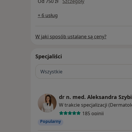
Mezoterapia igłowa s
Od 750 zł
Szczegóły
+ 6 usług
W jaki sposób ustalane są ceny?
Specjaliści
Wszystkie
dr n. med. Aleksandra Szybi
W trakcie specjalizacji (Dermatol
185 opinii
Popularny