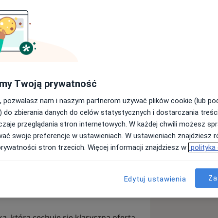
Clinic
więcej
my Twoją prywatność
Wyślij wiadomość
, pozwalasz nam i naszym partnerom używać plików cookie (lub p
) do zbierania danych do celów statystycznych i dostarczania treśc
zaje przeglądania stron internetowych. W każdej chwili możesz spr
Adresy
Opinie
wać swoje preferencje w ustawieniach. W ustawieniach znajdziesz ró
prywatności stron trzecich. Więcej informacji znajdziesz w
polityka
Za
Edytuj ustawienia
wiązków, stworzyliśmy przestrzeń dla
ać.
ka, która cechuje się klasyczną ofertą