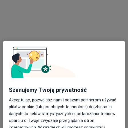
lek. Weronika Błaszczyk
·
Więcej
Lekarz rodzinny
47 opinii
Adres 1
Adres 2
Online
Szanujemy Twoją prywatność
Akceptując, pozwalasz nam i naszym partnerom używać
Szosa Lubicka 26, Toruń
•
Mapa
plików cookie (lub podobnych technologii) do zbierania
Medyk Dla Ciebie
danych do celów statystycznych i dostarczania treści w
Konsultacja internistyczna
250 zł
oparciu o Twoje zwyczaje przeglądania stron
Specjalista nie oferuje umawiania online pod tym adresem.
internetowych. W każdej chwili możesz sprawdzić i