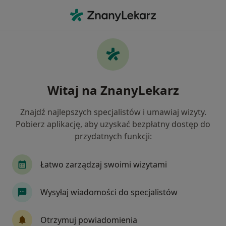
Me
Choroby Układu Moczowego • Toruń, kujawsko-pomorskie
Filtry
• 1
Ubezpieczenie
Map
Choroby układu moczowego specjaliści w
Witaj na ZnanyLekarz
Toruniu
Jak działają wyniki wyszukiwania
Znajdź najlepszych specjalistów i umawiaj wizyty.
Pobierz aplikację, aby uzyskać bezpłatny dostęp do
przydatnych funkcji:
Jakiego specjalisty szukasz?
Urolog
Lekarz rodzinny
Pediatra
Die
Łatwo zarządzaj swoimi wizytami
Wysyłaj wiadomości do specjalistów
Otrzymuj powiadomienia