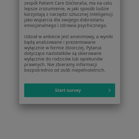
W pobliżu Torunia
zespół Patient Care Doctoralia, ma na celu
lepsze zrozumienie, w jaki sposób ludzie
Choroby układu moczowego w Bydgoszczy
korzystają z narzędzi sztucznej inteligencji
jako wsparcia dla swojego dobrostanu
Choroby układu moczowego w Białych Błotach
emocjonalnego i zdrowia psychicznego.
Choroby układu moczowego w Inowrocławiu
Udział w ankiecie jest anonimowy, a wyniki
będą analizowane i prezentowane
Choroby układu moczowego w Ciechocinku
wyłącznie w formie zbiorczej. Pytania
dotyczące nastolatków są skierowane
Choroby układu moczowego w Osielsku
wyłącznie do rodziców lub opiekunów
prawnych. Nie zbieramy informacji
Więcej (2)
bezpośrednio od osób niepełnoletnich.
Więcej w kategorii: W pobliżu Torunia
Schorzenia w Toruniu
Start survey
Nadciśnienie tętnicze w Toruniu
Cukrzyca w Toruniu
Choroby serca w Toruniu
Niewydolność serca w Toruniu