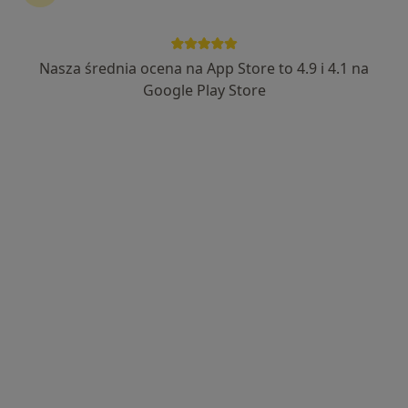
Nasza średnia ocena na App Store to 4.9 i 4.1 na
lek. Katarzyna Koperska
Google Play Store
Lekarz rodzinny
10 opinii
Adres 1
Adres 2
Targowa 16B, Toruń
•
Mapa
Medyk Dla Ciebie
Konsultacja internistyczna
220 zł
Specjalista nie oferuje umawiania online pod tym adresem.
Poproś o wizytę