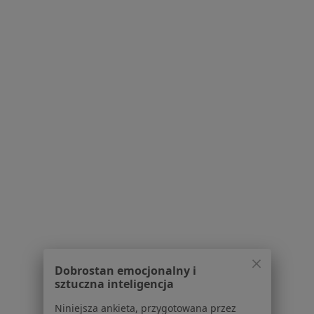
Konsultacja dietetyczna
200 zł
Pokaż więcej usług
lek. Paweł Pobłocki
lek. Przemysław
lek. Bożena Pobłocka
urolog
Gorgolewski
reumatolog
radiolog
Zobacz wszystkich 17 specjalistów
Brak dostępnych specjalistów z wolnymi terminami w tym centrum medycznym.
Pokaż profil
1
2
Dobrostan emocjonalny i
sztuczna inteligencja
Powiązane wyszukiwania
Niniejsza ankieta, przygotowana przez