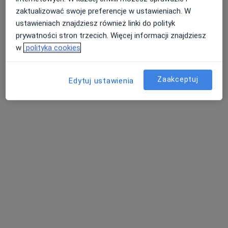
zaktualizować swoje preferencje w ustawieniach. W
Poproś o wizytę
ustawieniach znajdziesz również linki do polityk
prywatności stron trzecich. Więcej informacji znajdziesz
w
polityka cookies
Zaakceptuj
Edytuj ustawienia
lek. Piotr Serafin
·
Więcej
Urolog
25 opinii
ul. Lelewela 33, Toruń
•
Mapa
Vanilla Med Przychodnia Specjalistyczna
Konsultacja urologiczna
300 zł
Specjalista nie oferuje umawiania online pod tym adresem.