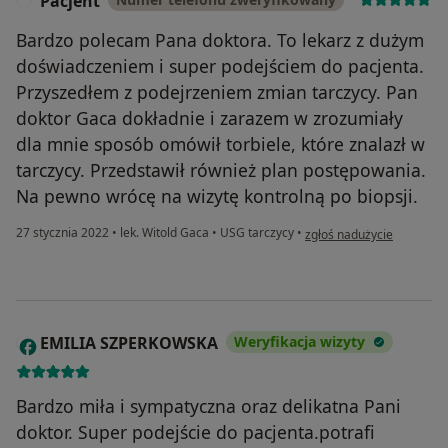
Pacjent
P
Bardzo polecam Pana doktora. To lekarz z dużym
doświadczeniem i super podejściem do pacjenta.
Przyszedłem z podejrzeniem zmian tarczycy. Pan
doktor Gaca dokładnie i zarazem w zrozumiały
dla mnie sposób omówił torbiele, które znalazł w
tarczycy. Przedstawił również plan postępowania.
Na pewno wrócę na wizytę kontrolną po biopsji.
w opinii użytkownika Pacj
27 stycznia 2022
•
lek. Witold Gaca
•
USG tarczycy
•
zgłoś nadużycie
EMILIA SZPERKOWSKA
Weryfikacja wizyty
E
Bardzo miła i sympatyczna oraz delikatna Pani
doktor. Super podejście do pacjenta.potrafi