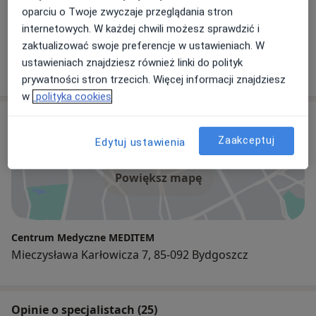
oparciu o Twoje zwyczaje przeglądania stron
dr Bartosz Brzozowski
internetowych. W każdej chwili możesz sprawdzić i
W trakcie specjalizacji (Endokrynolog), Internista
zaktualizować swoje preferencje w ustawieniach. W
530 opinii
ustawieniach znajdziesz również linki do polityk
prywatności stron trzecich. Więcej informacji znajdziesz
w
polityka cookies
Adres
Zaakceptuj
Edytuj ustawienia
Powiększ mapę
Centrum Medyczne MEDITEM
Mieczysława Karłowicza 7, 85-092 Bydgoszcz
Opinie o specjalistach (25)