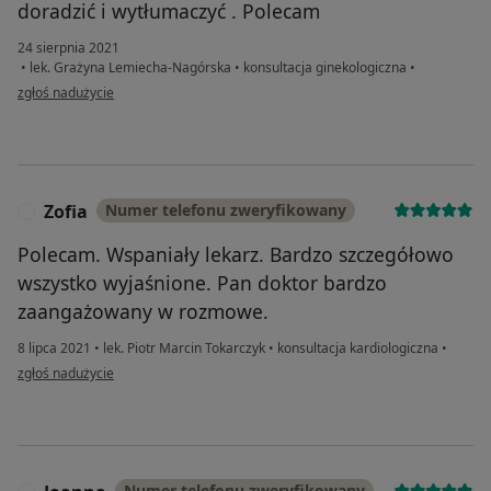
doradzić i wytłumaczyć . Polecam
24 sierpnia 2021
•
lek. Grażyna Lemiecha-Nagórska
•
konsultacja ginekologiczna
•
w opinii użytkownika EMILIA SZPERKOWSKA
zgłoś nadużycie
Zofia
Numer telefonu zweryfikowany
Z
Polecam. Wspaniały lekarz. Bardzo szczegółowo
wszystko wyjaśnione. Pan doktor bardzo
zaangażowany w rozmowe.
8 lipca 2021
•
lek. Piotr Marcin Tokarczyk
•
konsultacja kardiologiczna
•
w opinii użytkownika Zofia
zgłoś nadużycie
Numer telefonu zweryfikowany