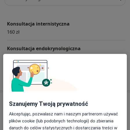
Konsultacja internistyczna
160 zł
Konsultacja endokrynologiczna
180 zł
W jaki sposób ustalane są ceny?
Specjaliści
Szanujemy Twoją prywatność
Akceptując, pozwalasz nam i naszym partnerom używać
Endokrynolog
plików cookie (lub podobnych technologii) do zbierania
danych do celów statystycznych i dostarczania treści w