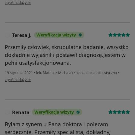
w opinii użytkownika AP
zgłoś nadużycie
Teresa J.
Weryfikacja wizyty
T
Przemiły człowiek, skrupulatne badanie, wszystko
dokładnie wyjaśnił i postawił diagnozę.Jestem w
pełni usatysfakcjonowana.
19 stycznia 2021
•
lek. Mateusz Michalak
•
konsultacja okulistyczna
•
w opinii użytkownika Teresa J.
zgłoś nadużycie
Renata
Weryfikacja wizyty
R
Byłam z synem u Pana doktora i polecam
serdecznie. Przemiły specjalista, dokładny,