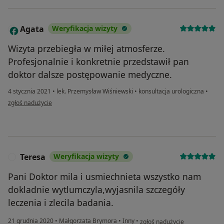
Agata
Weryfikacja wizyty
A
Wizyta przebiegła w miłej atmosferze.
Profesjonalnie i konkretnie przedstawił pan
doktor dalsze postępowanie medyczne.
4 stycznia 2021
•
lek. Przemysław Wiśniewski
•
konsultacja urologiczna
•
w opinii użytkownika Agata
zgłoś nadużycie
Teresa
Weryfikacja wizyty
T
Pani Doktor mila i usmiechnieta wszystko nam
dokladnie wytlumczyla,wyjasnila szczegóły
leczenia i zlecila badania.
w opinii użytkownika Teresa
21 grudnia 2020
•
Małgorzata Brymora
•
Inny
•
zgłoś nadużycie