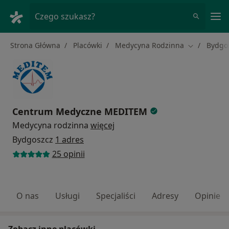
Me
Czego szukasz?
Strona Główna
Placówki
Medycyna Rodzinna
Bydgo
Zmień mias
Centrum Medyczne MEDITEM
Medycyna rodzinna
więcej
Bydgoszcz
1 adres
25 opinii
O nas
Usługi
Specjaliści
Adresy
Opinie
Zobacz inne placówki