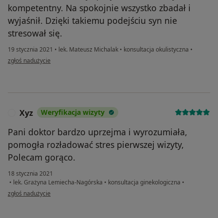
kompetentny. Na spokojnie wszystko zbadał i
wyjaśnił. Dzięki takiemu podejściu syn nie
stresował się.
19 stycznia 2021
•
lek. Mateusz Michalak
•
konsultacja okulistyczna
•
w opinii użytkownika Renata
zgłoś nadużycie
Xyz
Weryfikacja wizyty
X
Pani doktor bardzo uprzejma i wyrozumiała,
pomogła rozładować stres pierwszej wizyty,
Polecam gorąco.
18 stycznia 2021
•
lek. Grażyna Lemiecha-Nagórska
•
konsultacja ginekologiczna
•
w opinii użytkownika Xyz
zgłoś nadużycie