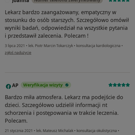
Joanna
J
Lekarz bardzo zaangażowany, empatyczny w
stosunku do osób starszych. Szczegółowo omówił
wyniki badań, odpowiedział na wszystkie pytania
i przedstawił zalecenia. Polecam !
3 lipca 2021
•
lek. Piotr Marcin Tokarczyk
•
konsultacja kardiologiczna
•
w opinii użytkownika Joanna
zgłoś nadużycie
AP
Weryfikacja wizyty
A
Bardzo miła atmosfera. Lekarz ma podejście do
dzieci. Szczegółowo udzielił informacji nt
schorzenia i postępowania w trakcie leczenia.
Polecam.
21 stycznia 2021
•
lek. Mateusz Michalak
•
konsultacja okulistyczna
•