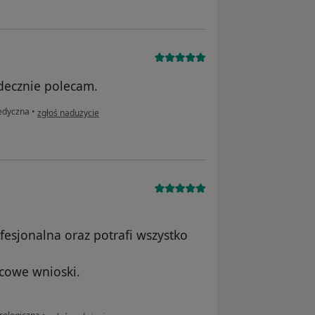
decznie polecam.
w opinii użytkownika M
edyczna
•
zgłoś nadużycie
esjonalna oraz potrafi wszystko
cowe wnioski.
w opinii użytkownika Grzegorz