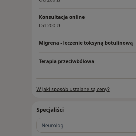
Konsultacja online
Od 200 zł
Migrena - leczenie toksyną botulinową
Terapia przeciwbólowa
W jaki sposób ustalane są ceny?
Specjaliści
Neurolog