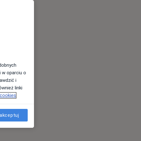
odobnych
i w oparciu o
awdzić i
wnież linki
 cookies
akceptuj