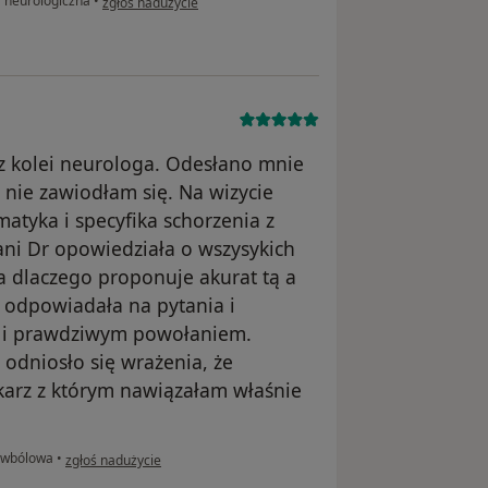
 neurologiczna
•
zgłoś nadużycie
ż z kolei neurologa. Odesłano mnie
i nie zawiodłam się. Na wizycie
tyka i specyfika schorzenia z
ani Dr opowiedziała o wszysykich
 dlaczego proponuje akurat tą a
o odpowiadała na pytania i
zą i prawdziwym powołaniem.
 odniosło się wrażenia, że
ekarz z którym nawiązałam właśnie
w opinii użytkownika Karolina P-D
iwbólowa
•
zgłoś nadużycie