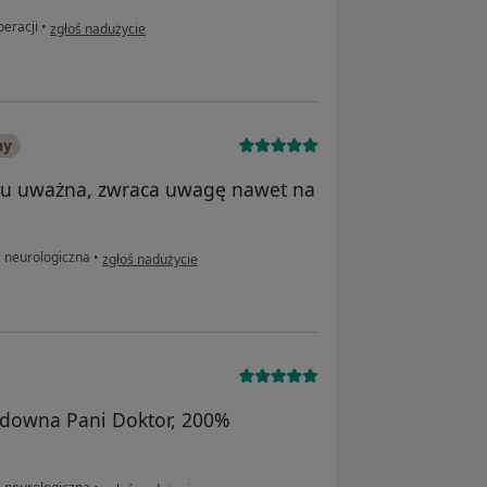
w opinii użytkownika Tomasz Piątek
peracji
•
zgłoś nadużycie
ny
 u uważna, zwraca uwagę nawet na
w opinii użytkownika Wojciech
 neurologiczna
•
zgłoś nadużycie
downa Pani Doktor, 200%
w opinii użytkownika Elka