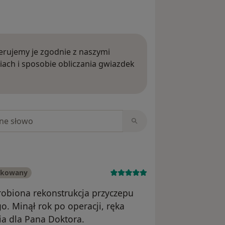
rujemy je zgodnie z naszymi
iach i sposobie obliczania gwiazdek
ięcej o opiniach
niach
ikowany
robiona rekonstrukcja przyczepu
o. Minął rok po operacji, ręka
a dla Pana Doktora.