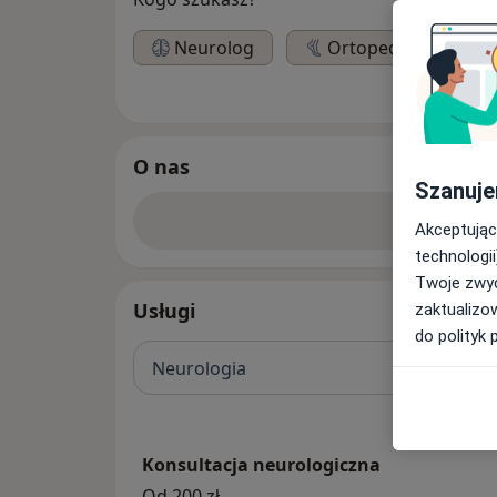
Neurolog
Ortopeda
O nas
Szanuje
Zobacz w
Akceptując
technologii
Twoje zwyc
Usługi
zaktualizo
do polityk 
Neurologia
Konsultacja neurologiczna
Od 200 zł