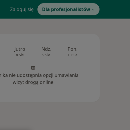
Zaloguj się
Dla profesjonalistów
Jutro
Ndz,
Pon,
Wt,
Śr,
8 Sie
9 Sie
10 Sie
11 Sie
12 Si
inika nie udostępnia opcji umawiania
wizyt drogą online