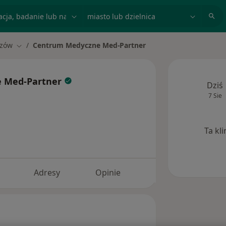
acja, badanie lub nazwisko
miasto lub dzielnica
szów
Centrum Medyczne Med-Partner
asto
Zmień miasto
 Med-Partner
Dziś
7 Sie
Ta kl
Adresy
Opinie