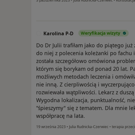
3 października 2023
•
Julia Rudnicka-Czerwiec
•
Konsultacja
Karolina P-D
Weryfikacja wizyty
K
Do Dr Julii trafiłam jako do piątego ju
do niej z polecenia koleżanki po fachu 
została szczegółowo omówiona problema
którym się borykam od ponad 20 lat. P
możliwych metodach leczenia i omówiła
nie inną. Z cierpliwością i wyczerpując
rozwiewała wątpliwości. Lekarz z dus
Wygodna lokalizacja, punktualność, nie
"śpieszymy" się z tematem. Dla mnie l
współpracę na lata.
19 września 2023
•
Julia Rudnicka-Czerwiec
•
terapia przec