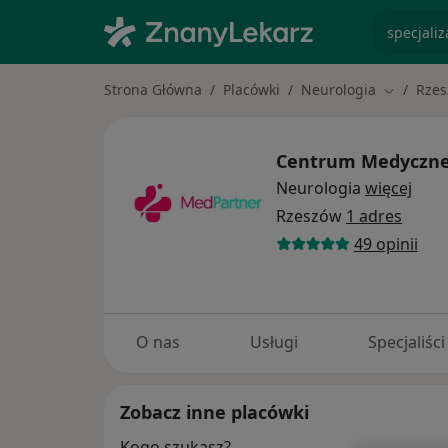
specjaliz
Strona Główna
Placówki
Neurologia
Rze
Zmień mi
Centrum Medyczne
Neurologia
więcej
Rzeszów
1 adres
49 opinii
O nas
Usługi
Specjaliści
Zobacz inne placówki
Kogo szukasz?