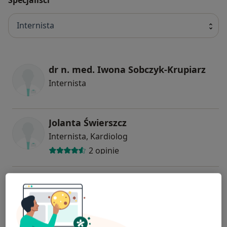
Internista
dr n. med. Iwona Sobczyk-Krupiarz
Internista
Jolanta Świerszcz
Internista, Kardiolog
2 opinie
dr n. med. Irena Ciećko - Michalska
Gastrolog, Internista
11 opinii