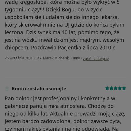
wadę kręgosłupa, która można było wykryć w 5
tygodniu ciąży!!! Dzięki Bogu, po wizycie
uspokoiłam się i udałam się do innego lekarza,
który skierował mnie na UJ gdzie do końca byłam
leczona. Dziś synek ma 10 lat, pomimo tego, że
jest na wózku inwalidzkim jest mądrym, wesołym
chłopcem. Pozdrawia Pacjentka z lipca 2010 r.
w opinii użytkownika Pacjentka
25 września 2020
•
lek. Marek Michalski
•
Inny
•
zgłoś nadużycie
Konto zostało usunięte
Pan doktor jest profesjonalny i konkretny a w
gabinecie panuje miła atmosfera. Chodzę do
niego od kilku lat. Aktualnie prowadzi moją ciążę,
jestem bardzo zadowolona, doktor zawsze pyta,
czy mam jakieś pytania i na nie odpowiada. Na