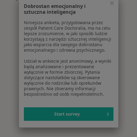
Więcej w kategorii: Centra medyczne Interna w
Dobrostan emocjonalny i
sztuczna inteligencja
Niniejsza ankieta, przygotowana przez
zespół Patient Care Doctoralia, ma na celu
lepsze zrozumienie, w jaki sposób ludzie
korzystają z narzędzi sztucznej inteligencji
jako wsparcia dla swojego dobrostanu
emocjonalnego i zdrowia psychicznego.
Udział w ankiecie jest anonimowy, a wyniki
będą analizowane i prezentowane
wyłącznie w formie zbiorczej. Pytania
dotyczące nastolatków są skierowane
wyłącznie do rodziców lub opiekunów
prawnych. Nie zbieramy informacji
bezpośrednio od osób niepełnoletnich.
Start survey