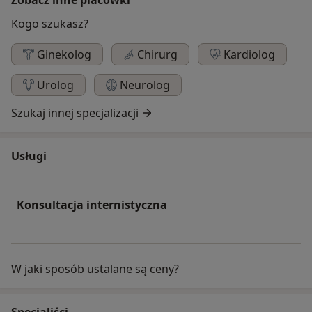
Kogo szukasz?
Ginekolog
Chirurg
Kardiolog
Urolog
Neurolog
Szukaj innej specjalizacji
Usługi
Konsultacja internistyczna
W jaki sposób ustalane są ceny?
Specjaliści