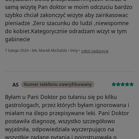
samą wizytę Pan doktor w moim odczuciu bardzo
szybko chciał zakonczyć wizyte aby zainkasowac
pieniadze .Zero szacunku do ludzi ,niewspomne
do kobiet.Kategorycznie odradzam wizyt w tym
gabinecie
w opinii użytkownika renata
7 lutego 2024
•
lek. Marek Michalski
•
Inny
•
zgłoś nadużycie
AS
Numer telefonu zweryfikowany
A
Byłam u Pani Doktor po tułaniu się po kilku
gastrologach, przez których byłam ignorowana i
miałam na ślepo przepisywane leki. Pani Doktor
postawiła diagnozę, wszystko szczegółowo
wyjaśniła, odpowiedziała wyczerpująco na
wszystkie zadane pytania i poinstruowała o