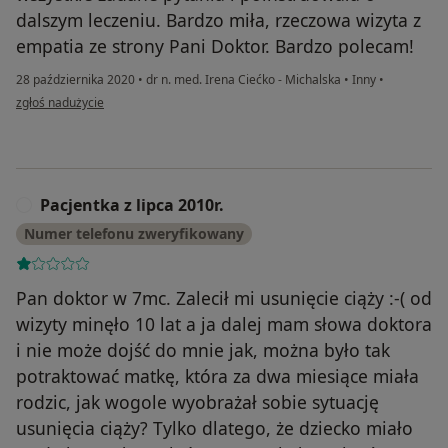
dalszym leczeniu. Bardzo miła, rzeczowa wizyta z
empatia ze strony Pani Doktor. Bardzo polecam!
28 października 2020
•
dr n. med. Irena Ciećko - Michalska
•
Inny
•
w opinii użytkownika AS
zgłoś nadużycie
Pacjentka z lipca 2010r.
P
Numer telefonu zweryfikowany
Pan doktor w 7mc. Zalecił mi usunięcie ciąży :-( od
wizyty minęło 10 lat a ja dalej mam słowa doktora
i nie może dojść do mnie jak, można było tak
potraktować matkę, która za dwa miesiące miała
rodzic, jak wogole wyobrażał sobie sytuację
usunięcia ciąży? Tylko dlatego, że dziecko miało