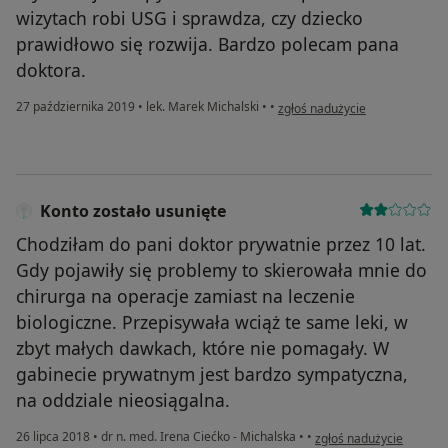
wizytach robi USG i sprawdza, czy dziecko
prawidłowo się rozwija. Bardzo polecam pana
doktora.
w opinii użytkownika Konto zos
27 października 2019
•
lek. Marek Michalski
•
•
zgłoś nadużycie
Konto zostało usunięte
Chodziłam do pani doktor prywatnie przez 10 lat.
Gdy pojawiły się problemy to skierowała mnie do
chirurga na operacje zamiast na leczenie
biologiczne. Przepisywała wciąż te same leki, w
zbyt małych dawkach, które nie pomagały. W
gabinecie prywatnym jest bardzo sympatyczna,
na oddziale nieosiągalna.
w opinii użytkownika Ko
26 lipca 2018
•
dr n. med. Irena Ciećko - Michalska
•
•
zgłoś nadużycie