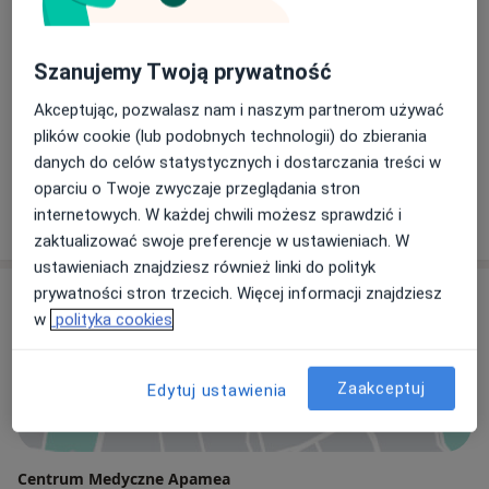
dr n. med. Agnieszka Piątek-Guziewicz
Gastrolog, Internista
Szanujemy Twoją prywatność
103 opinie
Akceptując, pozwalasz nam i naszym partnerom używać
plików cookie (lub podobnych technologii) do zbierania
lek. Konrad Jabłoński
danych do celów statystycznych i dostarczania treści w
Internista
oparciu o Twoje zwyczaje przeglądania stron
5 opinii
internetowych. W każdej chwili możesz sprawdzić i
zaktualizować swoje preferencje w ustawieniach. W
ustawieniach znajdziesz również linki do polityk
prywatności stron trzecich. Więcej informacji znajdziesz
Adres
w
polityka cookies
Powiększ mapę
Zaakceptuj
Edytuj ustawienia
Centrum Medyczne Apamea