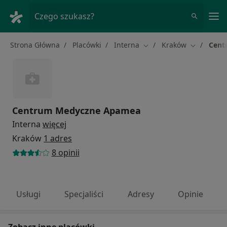
Me
Czego szukasz?
Strona Główna
Placówki
Interna
Kraków
Cent
Zmień miasto
Zmień mia
Centrum Medyczne Apamea
Interna
więcej
Kraków
1 adres
8 opinii
Usługi
Specjaliści
Adresy
Opinie
Zobacz inne placówki