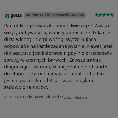
gosia
Numer telefonu zweryfikowany
G
Pan doktor prowadził u mnie dwie ciąże. Zawsze
wizyty odbywały się w miłej atmosferze. Lekarz z
dużą wiedzą i cierpliwością. Wyczerpująco
odpowiada na każde zadane pytanie. Nawet jeżeli
nie wszystko jest kolorowe nigdy nie przedstawia
sprawy w ciemnych barwach. Zawsze trafnie
diagnozuje. Uważam, że racjonalnie podchodzi
do etapu ciąży, nie namawia na milion badań.
Jestem pacjentką od 8 lat i zawsze byłam
zadowolona z wizyt.
w opinii użytkownika gosia
27 marca 2017
•
lek. Marek Michalski
•
•
zgłoś nadużycie