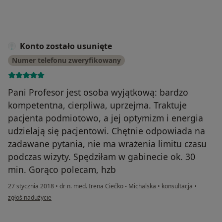
Konto zostało usunięte
Numer telefonu zweryfikowany
Pani Profesor jest osoba wyjątkową: bardzo
kompetentna, cierpliwa, uprzejma. Traktuje
pacjenta podmiotowo, a jej optymizm i energia
udzielają się pacjentowi. Chętnie odpowiada na
zadawane pytania, nie ma wrażenia limitu czasu
podczas wizyty. Spędziłam w gabinecie ok. 30
min. Gorąco polecam, hzb
27 stycznia 2018
•
dr n. med. Irena Ciećko - Michalska
•
konsultacja
•
w opinii użytkownika Konto zostało usunięte
zgłoś nadużycie