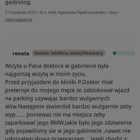
gastrolog.
27 listopada 2025
•
dr n. med. Agnieszka Piątek-Guziewicz
•
Inny
•
w opinii użytkownika Joanna
zgłoś nadużycie
renata
Numer telefonu zweryfikowany
R
Wizyta u Pana doktora w gabinecie była
najgorszą wizytą w moim zyciu.
Przed przyjazdem do kliniki P.Doktor miał
pretensje do mojego męza ze zablokował wjazd
na parking uzywając bardzo wulgarnych
słów.Następnie stwierdził bardzo wulgarnie zeby
wyp...... poniewaz nie ma miejsca zeby
zaparkować jego BMW.Jakie było jego zdziwienie
gdy pojawilismy sie w jego gabinecie ,nawet nie
usłyszałam słowa przepraszam....Jezeli chodzi o