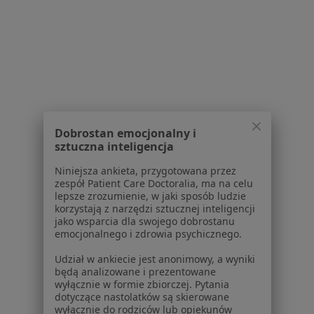
Choroby
Pomoc
Aplikacje mobilne
Blog dla pacjentów
Dla profesjonalistów
Cennik
Dla lekarzy
Dobrostan emocjonalny i
sztuczna inteligencja
Dla placówek medycznych
Noa Notes
nowość
Niniejsza ankieta, przygotowana przez
Baza wiedzy
zespół Patient Care Doctoralia, ma na celu
lepsze zrozumienie, w jaki sposób ludzie
Centrum Pomocy dla Specjalisty
korzystają z narzędzi sztucznej inteligencji
jako wsparcia dla swojego dobrostanu
Kontakt
emocjonalnego i zdrowia psychicznego.
ZnanyLekarz - Strona główna
Udział w ankiecie jest anonimowy, a wyniki
ZnanyLekarz Sp. z o.o.
będą analizowane i prezentowane
ul. Kolejowa 5/7
wyłącznie w formie zbiorczej. Pytania
01-217 Warszawa, Polska
dotyczące nastolatków są skierowane
wyłącznie do rodziców lub opiekunów