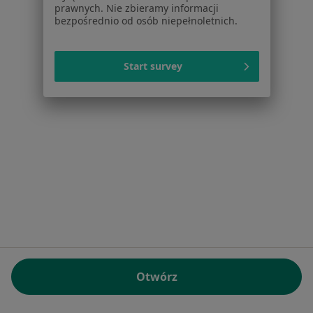
NIP: ⁠7010224868
prawnych. Nie zbieramy informacji
bezpośrednio od osób niepełnoletnich.
KRS: ⁠0000347997
REGON: ⁠142276657
Start survey
Sąd Rejonowy dla m.st. Warszawy w Warszawie XII
Wydział Gospodarczy KRS
Facebook
otwiera się w nowej karcie
otwiera się w nowej karcie
otwiera się w nowej karcie
otwiera się w nowej karcie
otwiera się w nowej karci
otwiera się
otwi
Polska
,
Türkiye
,
España
,
Italia
,
Deutschland
,
Česko
,
otwiera się w nowej karcie
otwiera się w nowej karcie
otwiera się w nowej karcie
otwiera się w nowej kar
otwiera się 
otwier
Portugal
,
México
,
Chile
,
Brasil
,
Argentina
,
Perú
,
otwiera się w nowej karc
Colombia
Płatności kartą
ROZPORZĄDZENIE (UE) 2022/2065 (DSA) art. 24:
Otwórz
15.395.179 użytkowników/miesiąc - Czerwiec 2026